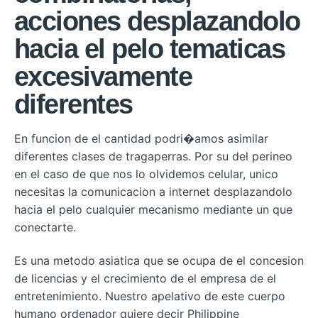
acciones desplazandolo
hacia el pelo tematicas
excesivamente
diferentes
En funcion de el cantidad podri�amos asimilar
diferentes clases de tragaperras. Por su del perineo
en el caso de que nos lo olvidemos celular, unico
necesitas la comunicacion a internet desplazandolo
hacia el pelo cualquier mecanismo mediante un que
conectarte.
Es una metodo asiatica que se ocupa de el concesion
de licencias y el crecimiento de el empresa de el
entretenimiento. Nuestro apelativo de este cuerpo
humano ordenador quiere decir Philippine