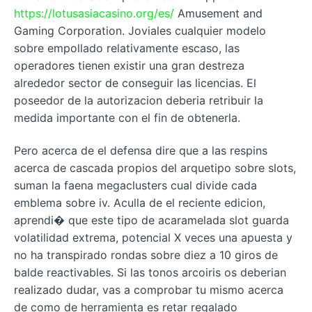
https://lotusasiacasino.org/es/
Amusement and
Gaming Corporation. Joviales cualquier modelo
sobre empollado relativamente escaso, las
operadores tienen existir una gran destreza
alrededor sector de conseguir las licencias. El
poseedor de la autorizacion deberia retribuir la
medida importante con el fin de obtenerla.
Pero acerca de el defensa dire que a las respins
acerca de cascada propios del arquetipo sobre slots,
suman la faena megaclusters cual divide cada
emblema sobre iv. Aculla de el reciente edicion,
aprendi� que este tipo de acaramelada slot guarda
volatilidad extrema, potencial X veces una apuesta y
no ha transpirado rondas sobre diez a 10 giros de
balde reactivables. Si las tonos arcoiris os deberian
realizado dudar, vas a comprobar tu mismo acerca
de como de herramienta es retar regalado