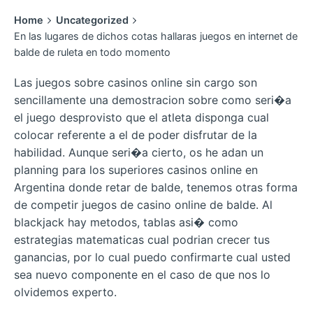
Home
Uncategorized
En las lugares de dichos cotas hallaras juegos en internet de
balde de ruleta en todo momento
Las juegos sobre casinos online sin cargo son
sencillamente una demostracion sobre como seri�a
el juego desprovisto que el atleta disponga cual
colocar referente a el de poder disfrutar de la
habilidad. Aunque seri�a cierto, os he adan un
planning para los superiores casinos online en
Argentina donde retar de balde, tenemos otras forma
de competir juegos de casino online de balde. Al
blackjack hay metodos, tablas asi� como
estrategias matematicas cual podrian crecer tus
ganancias, por lo cual puedo confirmarte cual usted
sea nuevo componente en el caso de que nos lo
olvidemos experto.