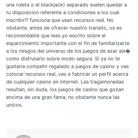
una ruleta o el blackjack) separado suelen quedar a
tu disposicion referente a condiciones a los cual
inscribiri? funciona que usan recursos real. No
obstante, antes de ofrecer nuestro transito, os es
recomendable que leas yo escrito sobre el
esparcimiento importante con el fin de familiarizarte
a los riesgos del universo de los juegos de azar asi�
como disfrutarlo sobre modo segura. Si ya no te
gustaria competir regalado a juegos de casino y vas
colocar recursos real, vas a fabricar un perfil acerca
de cualquier casino en internet. Las tragamonedas
resultan, sin duda, los juegos de casino que gozan
encima de una gran fama, no obstante nunca las
unicos.