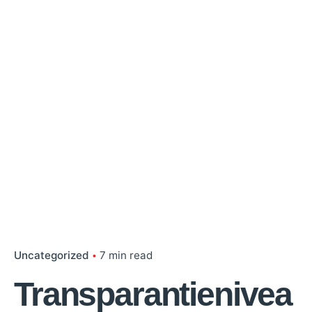
Uncategorized
7 min read
Transparantienivea