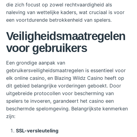
die zich focust op zowel rechtvaardigheid als
naleving van wettelijke kaders, wat cruciaal is voor
een voortdurende betrokkenheid van spelers.
Veiligheidsmaatregelen
voor gebruikers
Een grondige aanpak van
gebruikersveiligheidsmaatregelen is essentieel voor
elk online casino, en Blazing Wildz Casino heeft op
dit gebied belangrijke vorderingen geboekt. Door
uitgebreide protocollen voor bescherming van
spelers te invoeren, garandeert het casino een
beschermde spelomgeving. Belangrijkste kenmerken
zijn:
SSL-versleuteling