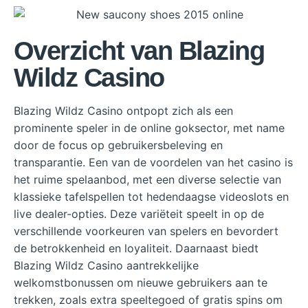
Overzicht van Blazing
Wildz Casino
Blazing Wildz Casino ontpopt zich als een
prominente speler in de online goksector, met name
door de focus op gebruikersbeleving en
transparantie. Een van de voordelen van het casino is
het ruime spelaanbod, met een diverse selectie van
klassieke tafelspellen tot hedendaagse videoslots en
live dealer-opties. Deze variëteit speelt in op de
verschillende voorkeuren van spelers en bevordert
de betrokkenheid en loyaliteit. Daarnaast biedt
Blazing Wildz Casino aantrekkelijke
welkomstbonussen om nieuwe gebruikers aan te
trekken, zoals extra speeltegoed of gratis spins om