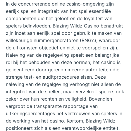
In de concurrerende online casino-omgeving zijn
eerlijk spel en integriteit van het spel essentiële
componenten die het geloof en de loyaliteit van
spelers beïnvloeden. Blazing Wildz Casino benadrukt
zijn inzet aan eerlijk spel door gebruik te maken van
willekeurige nummergeneratoren (RNG’s), waardoor
de uitkomsten objectief en niet te voorspellen zijn.
Naleving van de regelgeving speelt een belangrijke
rol bij het behouden van deze normen; het casino is
gelicentieerd door gerenommeerde autoriteiten die
strenge test- en auditprocedures eisen. Deze
naleving van de regelgeving verhoogt niet alleen de
integriteit van de spellen, maar verzekert spelers ook
zeker over hun rechten en veiligheid. Bovendien
vergroot de transparante rapportage van
uitkeringspercentages het vertrouwen van spelers in
de werking van het casino. Kortom, Blazing Wildz
positioneert zich als een verantwoordelijke entiteit,