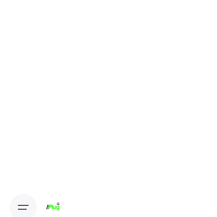
Skip
to
content