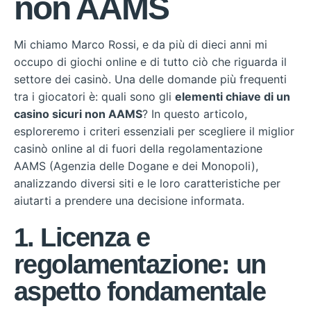
non AAMS
Mi chiamo Marco Rossi, e da più di dieci anni mi
occupo di giochi online e di tutto ciò che riguarda il
settore dei casinò. Una delle domande più frequenti
tra i giocatori è: quali sono gli
elementi chiave di un
casino sicuri non AAMS
? In questo articolo,
esploreremo i criteri essenziali per scegliere il miglior
casinò online al di fuori della regolamentazione
AAMS (Agenzia delle Dogane e dei Monopoli),
analizzando diversi siti e le loro caratteristiche per
aiutarti a prendere una decisione informata.
1. Licenza e
regolamentazione: un
aspetto fondamentale