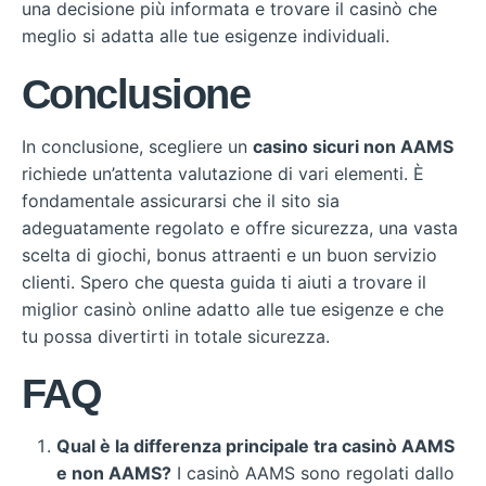
una decisione più informata e trovare il casinò che
meglio si adatta alle tue esigenze individuali.
Conclusione
In conclusione, scegliere un
casino sicuri non AAMS
richiede un’attenta valutazione di vari elementi. È
fondamentale assicurarsi che il sito sia
adeguatamente regolato e offre sicurezza, una vasta
scelta di giochi, bonus attraenti e un buon servizio
clienti. Spero che questa guida ti aiuti a trovare il
miglior casinò online adatto alle tue esigenze e che
tu possa divertirti in totale sicurezza.
FAQ
Qual è la differenza principale tra casinò AAMS
e non AAMS?
I casinò AAMS sono regolati dallo