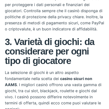
per proteggere i dati personali e finanziari dei
giocatori. Controlla sempre che il casinò disponga di
politiche di protezione della privacy chiare. Inoltre, la
presenza di metodi di pagamento sicuri, come PayPal
o criptovalute, è un buon indicatore di affidabilità.
3. Varietà di giochi: da
considerare per ogni
tipo di giocatore
La selezione di giochi è un altro aspetto
fondamentale nella scelta dei
casino sicuri non
AAMS
. I migliori casinò offrono una vasta gamma di
giochi, tra cui slot, blackjack, roulette e giochi dal
vivo. I casinò possono differire notevolmente in
termini di offerta, quindi ecco come puoi valutare le