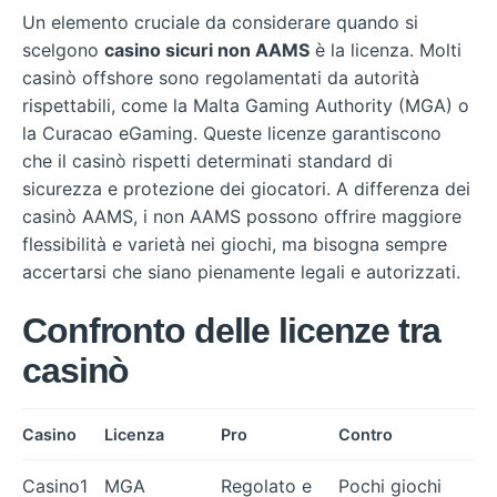
Un elemento cruciale da considerare quando si
scelgono
casino sicuri non AAMS
è la licenza. Molti
casinò offshore sono regolamentati da autorità
rispettabili, come la Malta Gaming Authority (MGA) o
la Curacao eGaming. Queste licenze garantiscono
che il casinò rispetti determinati standard di
sicurezza e protezione dei giocatori. A differenza dei
casinò AAMS, i non AAMS possono offrire maggiore
flessibilità e varietà nei giochi, ma bisogna sempre
accertarsi che siano pienamente legali e autorizzati.
Confronto delle licenze tra
casinò
Casino
Licenza
Pro
Contro
Casino1
MGA
Regolato e
Pochi giochi