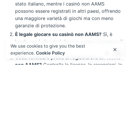
stato italiano, mentre i casinò non AAMS
possono essere registrati in altri paesi, offrendo
una maggiore varietà di giochi ma con meno
garanzie di protezione.
È legale giocare su casinò non AAMS?
Sì, è
legale, ma i giocatori devono essere consapevoli
We use cookies to give you the best
dei rischi associati.
experience.
Cookie Policy
Cosa verificare prima di registrarsi a un casinò
non AAMS?
Controlla la licenza, le recensioni, le
opzioni di pagamento e le politiche di sicurezza.
I bonus nei casinò non AAMS sono vantaggiosi?
Possono essere vantaggiosi, ma è importante
leggere i termini e le condizioni.
Come si può contattare l’assistenza clienti di un
casinò online?
La maggior parte dei casinò offre
supporto tramite chat dal vivo, email e telefono;
verifica le opzioni disponibili.