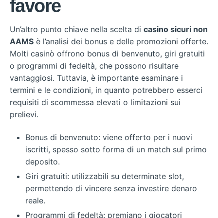
favore
Un’altro punto chiave nella scelta di
casino sicuri non
AAMS
è l’analisi dei bonus e delle promozioni offerte.
Molti casinò offrono bonus di benvenuto, giri gratuiti
o programmi di fedeltà, che possono risultare
vantaggiosi. Tuttavia, è importante esaminare i
termini e le condizioni, in quanto potrebbero esserci
requisiti di scommessa elevati o limitazioni sui
prelievi.
Bonus di benvenuto: viene offerto per i nuovi
iscritti, spesso sotto forma di un match sul primo
deposito.
Giri gratuiti: utilizzabili su determinate slot,
permettendo di vincere senza investire denaro
reale.
Programmi di fedeltà: premiano i giocatori