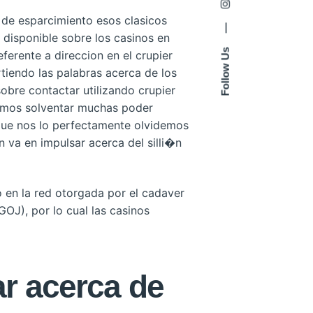
 de esparcimiento esos clasicos
—
 disponible sobre los casinos en
Follow Us
ferente a direccion en el crupier
rtiendo las palabras acerca de los
obre contactar utilizando crupier
demos solventar muchas poder
o que nos lo perfectamente olvidemos
n va en impulsar acerca del silli�n
 en la red otorgada por el cadaver
OJ), por lo cual las casinos
r acerca de