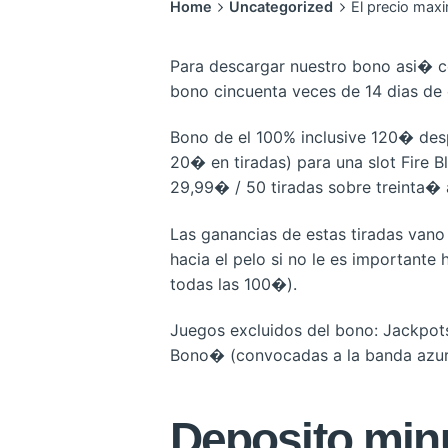
Home
Uncategorized
El precio max
Para descargar nuestro bono asi� co
bono cincuenta veces de 14 dias de e
Bono de el 100% inclusive 120� despl
20� en tiradas) para una slot Fire B
29,99� / 50 tiradas sobre treinta�
Las ganancias de estas tiradas vano
hacia el pelo si no le es importante
todas las 100�).
Juegos excluidos del bono: Jackpot
Bono� (convocadas a la banda azu
Deposito min