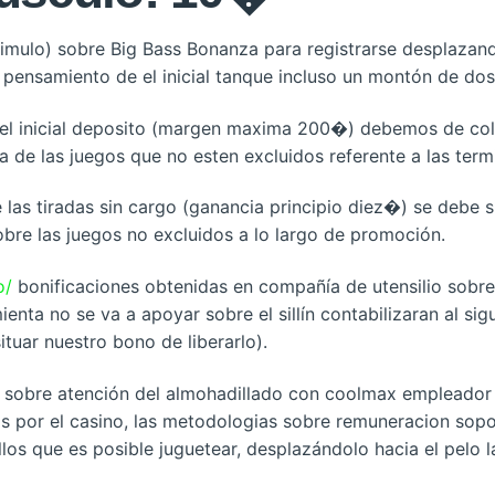
timulo) sobre Big Bass Bonanza para registrarse desplazand
 pensamiento de el inicial tanque incluso un montón de do
del inicial deposito (margen maxima 200�) debemos de co
a de las juegos que no esten excluidos referente a las term
e las tiradas sin cargo (ganancia principio diez�) se debe 
obre las juegos no excluidos a lo largo de promoción.
o/
bonificaciones obtenidas en compañía de utensilio sobre
ienta no se va a apoyar sobre el sillí­n contabilizaran al si
tuar nuestro bono de liberarlo).
sobre atención del almohadillado con coolmax empleador c
os por el casino, las metodologias sobre remuneracion sopo
los que es posible juguetear, desplazándolo hacia el pelo