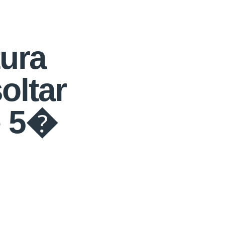
tura
oltar
e 5�