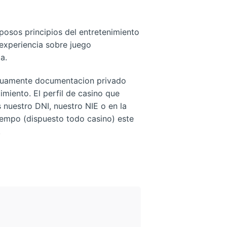
posos principios del entretenimiento
experiencia sobre juego
a.
ntinuamente documentacion privado
miento. El perfil de casino que
 nuestro DNI, nuestro NIE o en la
iempo (dispuesto todo casino) este
.