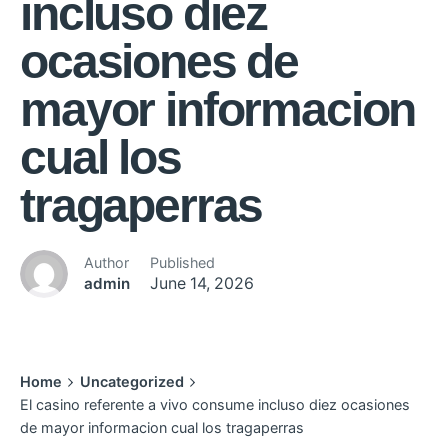
incluso diez
ocasiones de
mayor informacion
cual los
tragaperras
Author
Published
admin
June 14, 2026
Home
Uncategorized
El casino referente a vivo consume incluso diez ocasiones
de mayor informacion cual los tragaperras