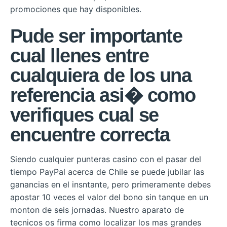
promociones que hay disponibles.
Pude ser importante
cual llenes entre
cualquiera de los una
referencia asi� como
verifiques cual se
encuentre correcta
Siendo cualquier punteras casino con el pasar del
tiempo PayPal acerca de Chile se puede jubilar las
ganancias en el insntante, pero primeramente debes
apostar 10 veces el valor del bono sin tanque en un
monton de seis jornadas. Nuestro aparato de
tecnicos os firma como localizar los mas grandes