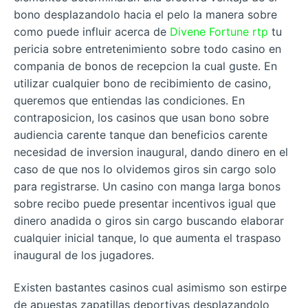
bono desplazandolo hacia el pelo la manera sobre
como puede influir acerca de
Divene Fortune rtp
tu
pericia sobre entretenimiento sobre todo casino en
compania de bonos de recepcion la cual guste. En
utilizar cualquier bono de recibimiento de casino,
queremos que entiendas las condiciones. En
contraposicion, los casinos que usan bono sobre
audiencia carente tanque dan beneficios carente
necesidad de inversion inaugural, dando dinero en el
caso de que nos lo olvidemos giros sin cargo solo
para registrarse. Un casino con manga larga bonos
sobre recibo puede presentar incentivos igual que
dinero anadida o giros sin cargo buscando elaborar
cualquier inicial tanque, lo que aumenta el traspaso
inaugural de los jugadores.
Existen bastantes casinos cual asimismo son estirpe
de apuestas zapatillas deportivas desplazandolo