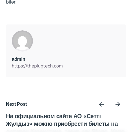
bilər.
admin
https://theplugtech.com
Next Post
На официальном сайте АО «Сәтті
Жұлдыз» можно приобрести билеты на
лотереи Казахстана, такие как Bingo, Keno,