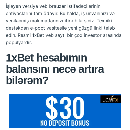
İşləyən versiya veb brauzer istifadəçilərinin
ehtiyaclarını tam ödəyir. Bu halda, iş ünvanınızı və
yenilənmiş məlumatlarınızı itirə bilərsiniz. Texniki
dəstəkdən e-poçt vasitəsilə yeni güzgü linki tələb
edin. Rəsmi 1xBet veb saytı bir çox investor arasında
populyardır.
1xBet hesabımın
balansını necə artıra
bilərəm?