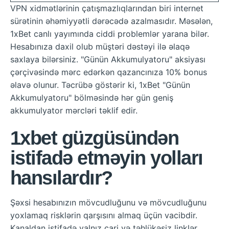
VPN xidmətlərinin çatışmazlıqlarından biri internet
sürətinin əhəmiyyətli dərəcədə azalmasıdır. Məsələn,
1xBet canlı yayımında ciddi problemlər yarana bilər.
Hesabınıza daxil olub müştəri dəstəyi ilə əlaqə
saxlaya bilərsiniz. "Günün Akkumulyatoru" aksiyası
çərçivəsində mərc edərkən qazancınıza 10% bonus
əlavə olunur. Təcrübə göstərir ki, 1xBet "Günün
Akkumulyatoru" bölməsində hər gün geniş
akkumulyator mərcləri təklif edir.
1xbet güzgüsündən
istifadə etməyin yolları
hansılardır?
Şəxsi hesabınızın mövcudluğunu və mövcudluğunu
yoxlamaq risklərin qarşısını almaq üçün vacibdir.
Kanaldan istifadə yalnız cari və təhlükəsiz linklər