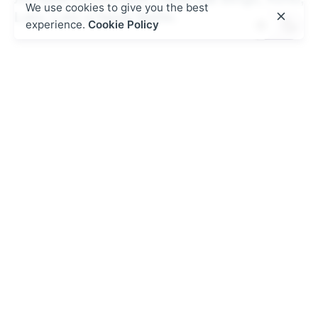
We use cookies to give you the best
Loto, Loto и Naval Battle.
experience.
Cookie Policy
Posted by
Recent Posts
admin
August 5, 2026
8 min read
Mobil cihazlarda mostbet az ilə
oynamaq nə qədər rahatdır?
Mobil cihazlarda mostbet az interfeysinin
sadəliyi və sürətli yüklənməsi istifadəçilərə rahat
oynama imkanı yaradır, xüsusilə də yolda olanlar
üçün əlverişlidir.
Uncategorized
Read More