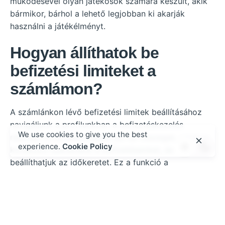
működésével olyan játékosok számára készült, akik
bármikor, bárhol a lehető legjobban ki akarják
használni a játékélményt.
Hogyan állíthatok be
befizetési limiteket a
számlámon?
A számlánkon lévő befizetési limitek beállításához
navigáljunk a profilunkban a befizetéskezelés
We use cookies to give you the best
részhez. Itt kiválaszthatjuk azt az összeget, amelyre
experience.
Cookie Policy
korlátozni szeretnénk a befizetéseinket, és
beállíthatjuk az időkeretet. Ez a funkció a
felelősségteljes játékot támogatja, biztosítva, hogy a
pénzügyi kereteinken belül maradjunk. Ne feledjük, a
lényeg az élmény élvezete túlköltekezés nélkül, ezért
használjuk ezt az eszközt a pénzügyeink bölcs
kezelésére, miközben jól is érezzük magunkat!