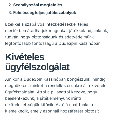
Szabályozási megfelelés
Felelősségteljes játékszabályok
Ezekkel a szabályos intézkedésekkel teljes
mértékben átadhatjuk magunkat játékkalandjainknak,
tudván, hogy biztonságunk és adatvédelmünk
legfontosabb fontosságú a DudeSpin Kaszinóban.
Kivételes
ügyfélszolgálat
Amikor a DudeSpin Kaszinóban böngészünk, mindig
meghökkent minket a rendelkezésünkre álló kivételes
ügyfélszolgálat. Attól a pillanattól kezdve, hogy
bejelentkezünk, a játékélményünk iránti
elkötelezettségük kitűnik. Az élő chat funkció
kiemelkedik, amely azonnali hozzáférést biztosít