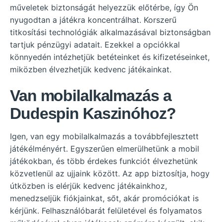
műveletek biztonságát helyezzük előtérbe, így Ön
nyugodtan a játékra koncentrálhat. Korszerű
titkosítási technológiák alkalmazásával biztonságban
tartjuk pénzügyi adatait. Ezekkel a opciókkal
könnyedén intézhetjük betéteinket és kifizetéseinket,
miközben élvezhetjük kedvenc játékainkat.
Van mobilalkalmazás a
Dudespin Kaszinóhoz?
Igen, van egy mobilalkalmazás a továbbfejlesztett
játékélményért. Egyszerűen elmerülhetünk a mobil
játékokban, és több érdekes funkciót élvezhetünk
közvetlenül az ujjaink között. Az app biztosítja, hogy
útközben is elérjük kedvenc játékainkhoz,
menedzseljük fiókjainkat, sőt, akár promóciókat is
kérjünk. Felhasználóbarát felületével és folyamatos