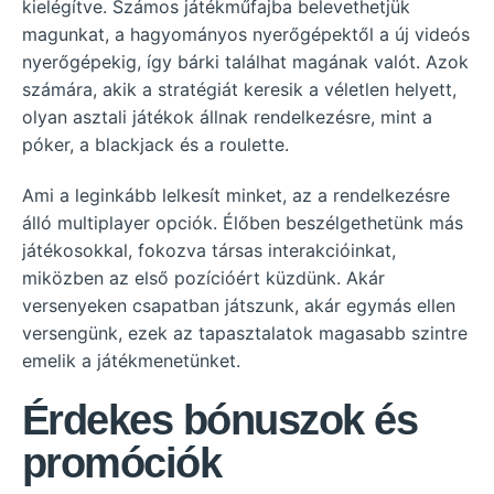
kielégítve. Számos játékműfajba belevethetjük
magunkat, a hagyományos nyerőgépektől a új videós
nyerőgépekig, így bárki találhat magának valót. Azok
számára, akik a stratégiát keresik a véletlen helyett,
olyan asztali játékok állnak rendelkezésre, mint a
póker, a blackjack és a roulette.
Ami a leginkább lelkesít minket, az a rendelkezésre
álló multiplayer opciók. Élőben beszélgethetünk más
játékosokkal, fokozva társas interakcióinkat,
miközben az első pozícióért küzdünk. Akár
versenyeken csapatban játszunk, akár egymás ellen
versengünk, ezek az tapasztalatok magasabb szintre
emelik a játékmenetünket.
Érdekes bónuszok és
promóciók