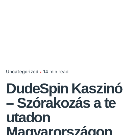
Uncategorized
14 min read
DudeSpin Kaszinó
– Szórakozás a te
utadon
Magyarországon