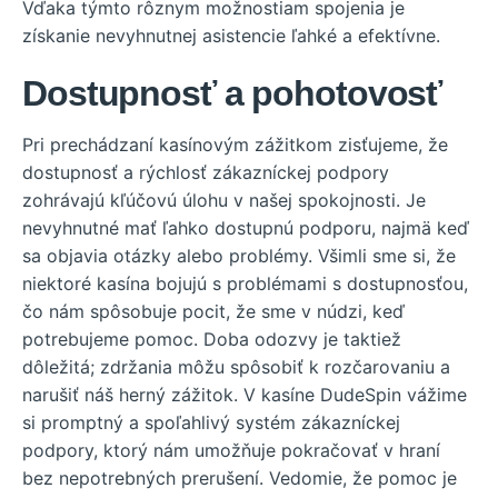
Vďaka týmto rôznym možnostiam spojenia je
získanie nevyhnutnej asistencie ľahké a efektívne.
Dostupnosť a pohotovosť
Pri prechádzaní kasínovým zážitkom zisťujeme, že
dostupnosť a rýchlosť zákazníckej podpory
zohrávajú kľúčovú úlohu v našej spokojnosti. Je
nevyhnutné mať ľahko dostupnú podporu, najmä keď
sa objavia otázky alebo problémy. Všimli sme si, že
niektoré kasína bojujú s problémami s dostupnosťou,
čo nám spôsobuje pocit, že sme v núdzi, keď
potrebujeme pomoc. Doba odozvy je taktiež
dôležitá; zdržania môžu spôsobiť k rozčarovaniu a
narušiť náš herný zážitok. V kasíne DudeSpin vážime
si promptný a spoľahlivý systém zákazníckej
podpory, ktorý nám umožňuje pokračovať v hraní
bez nepotrebných prerušení. Vedomie, že pomoc je