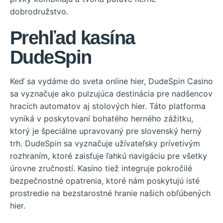
dobrodružstvo.
Prehľad kasína
DudeSpin
Keď sa vydáme do sveta online hier, DudeSpin Casino
sa vyznačuje ako pulzujúca destinácia pre nadšencov
hracích automatov aj stolových hier. Táto platforma
vyniká v poskytovaní bohatého herného zážitku,
ktorý je špeciálne upravovaný pre slovenský herný
trh. DudeSpin sa vyznačuje užívateľsky prívetivým
rozhraním, ktoré zaisťuje ľahkú navigáciu pre všetky
úrovne zručností. Kasíno tiež integruje pokročilé
bezpečnostné opatrenia, ktoré nám poskytujú isté
prostredie na bezstarostné hranie našich obľúbených
hier.