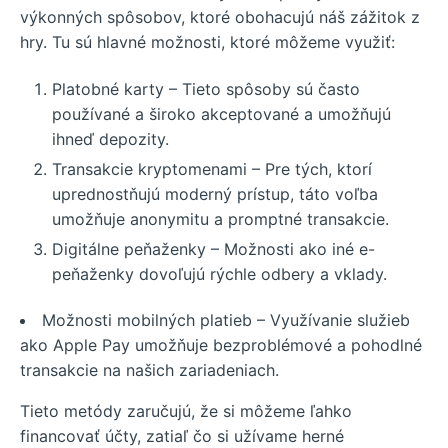
výkonných spôsobov, ktoré obohacujú náš zážitok z
hry. Tu sú hlavné možnosti, ktoré môžeme využiť:
Platobné karty – Tieto spôsoby sú často
používané a široko akceptované a umožňujú
ihneď depozity.
Transakcie kryptomenami – Pre tých, ktorí
uprednostňujú moderný prístup, táto voľba
umožňuje anonymitu a promptné transakcie.
Digitálne peňaženky – Možnosti ako iné e-
peňaženky dovoľujú rýchle odbery a vklady.
Možnosti mobilných platieb – Využívanie služieb
ako Apple Pay umožňuje bezproblémové a pohodlné
transakcie na našich zariadeniach.
Tieto metódy zaručujú, že si môžeme ľahko
financovať účty, zatiaľ čo si užívame herné