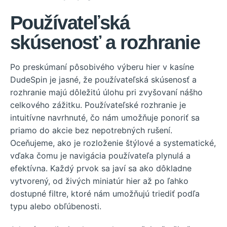
Používateľská
skúsenosť a rozhranie
Po preskúmaní pôsobivého výberu hier v kasíne
DudeSpin je jasné, že používateľská skúsenosť a
rozhranie majú dôležitú úlohu pri zvyšovaní nášho
celkového zážitku. Používateľské rozhranie je
intuitívne navrhnuté, čo nám umožňuje ponoriť sa
priamo do akcie bez nepotrebných rušení.
Oceňujeme, ako je rozloženie štýlové a systematické,
vďaka čomu je navigácia používateľa plynulá a
efektívna. Každý prvok sa javí sa ako dôkladne
vytvorený, od živých miniatúr hier až po ľahko
dostupné filtre, ktoré nám umožňujú triediť podľa
typu alebo obľúbenosti.