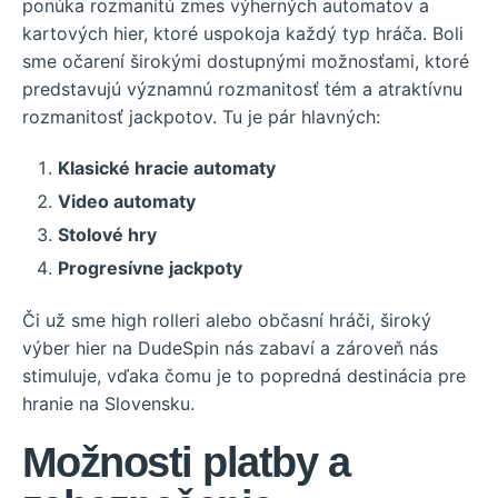
ponúka rozmanitú zmes výherných automatov a
kartových hier, ktoré uspokoja každý typ hráča. Boli
sme očarení širokými dostupnými možnosťami, ktoré
predstavujú významnú rozmanitosť tém a atraktívnu
rozmanitosť jackpotov. Tu je pár hlavných:
Klasické hracie automaty
Video automaty
Stolové hry
Progresívne jackpoty
Či už sme high rolleri alebo občasní hráči, široký
výber hier na DudeSpin nás zabaví a zároveň nás
stimuluje, vďaka čomu je to popredná destinácia pre
hranie na Slovensku.
Možnosti platby a