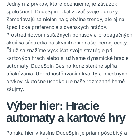
Jedným z prvkov, ktoré oceňujeme, je záväzok
spoločnosti DudeSpin lokalizovať svoje ponuky.
Zameriavajú sa nielen na globálne trendy, ale aj na
špecifické preferencie slovenských hráčov.
Prostredníctvom súťažných bonusov a propagačných
akcií sa sústredia na skvalitnenie našej hernej cesty.
Či už sa snažíme vyskúšať svoje stratégie pri
kartových hrách alebo si užívame dynamické hracie
automaty, DudeSpin Casino konzistentne spĺňa
očakávania. Uprednostňovaním kvality a miestnych
prvkov skutočne uspokojuje naše rozmanité herné
záujmy.
Výber hier: Hracie
automaty a kartové hry
Ponuka hier v kasíne DudeSpin je priam pôsobivý a