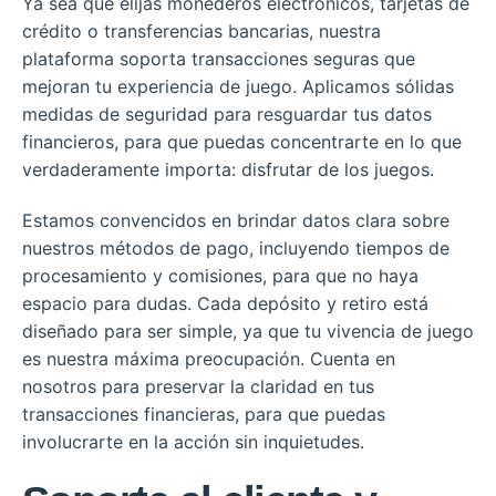
Ya sea que elijas monederos electrónicos, tarjetas de
crédito o transferencias bancarias, nuestra
plataforma soporta transacciones seguras que
mejoran tu experiencia de juego. Aplicamos sólidas
medidas de seguridad para resguardar tus datos
financieros, para que puedas concentrarte en lo que
verdaderamente importa: disfrutar de los juegos.
Estamos convencidos en brindar datos clara sobre
nuestros métodos de pago, incluyendo tiempos de
procesamiento y comisiones, para que no haya
espacio para dudas. Cada depósito y retiro está
diseñado para ser simple, ya que tu vivencia de juego
es nuestra máxima preocupación. Cuenta en
nosotros para preservar la claridad en tus
transacciones financieras, para que puedas
involucrarte en la acción sin inquietudes.