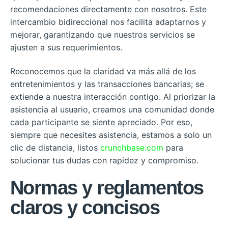
recomendaciones directamente con nosotros. Este
intercambio bidireccional nos facilita adaptarnos y
mejorar, garantizando que nuestros servicios se
ajusten a sus requerimientos.
Reconocemos que la claridad va más allá de los
entretenimientos y las transacciones bancarias; se
extiende a nuestra interacción contigo. Al priorizar la
asistencia al usuario, creamos una comunidad donde
cada participante se siente apreciado. Por eso,
siempre que necesites asistencia, estamos a solo un
clic de distancia, listos
crunchbase.com
para
solucionar tus dudas con rapidez y compromiso.
Normas y reglamentos
claros y concisos