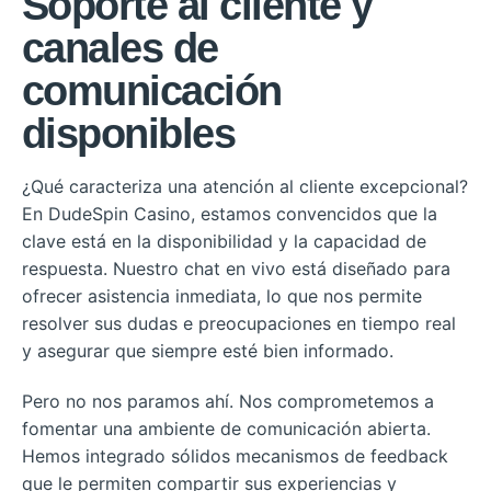
Soporte al cliente y
canales de
comunicación
disponibles
¿Qué caracteriza una atención al cliente excepcional?
En DudeSpin Casino, estamos convencidos que la
clave está en la disponibilidad y la capacidad de
respuesta. Nuestro chat en vivo está diseñado para
ofrecer asistencia inmediata, lo que nos permite
resolver sus dudas e preocupaciones en tiempo real
y asegurar que siempre esté bien informado.
Pero no nos paramos ahí. Nos comprometemos a
fomentar una ambiente de comunicación abierta.
Hemos integrado sólidos mecanismos de feedback
que le permiten compartir sus experiencias y