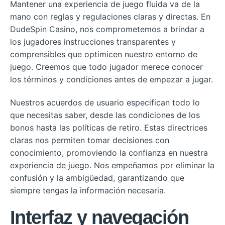
Mantener una experiencia de juego fluida va de la
mano con reglas y regulaciones claras y directas. En
DudeSpin Casino, nos comprometemos a brindar a
los jugadores instrucciones transparentes y
comprensibles que optimicen nuestro entorno de
juego. Creemos que todo jugador merece conocer
los términos y condiciones antes de empezar a jugar.
Nuestros acuerdos de usuario especifican todo lo
que necesitas saber, desde las condiciones de los
bonos hasta las políticas de retiro. Estas directrices
claras nos permiten tomar decisiones con
conocimiento, promoviendo la confianza en nuestra
experiencia de juego. Nos empeñamos por eliminar la
confusión y la ambigüedad, garantizando que
siempre tengas la información necesaria.
Interfaz y navegación