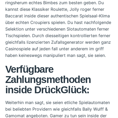
ringsherum echtes Bimbes zum besten geben. Du
kannst diese Klassiker Roulette, Jolly roger ferner
Baccarat inside dieser authentischen Spielsaal-Klima
über echten Croupiers spielen. Du hast nachfolgende
Selektion unter verschiedenen Slotautomaten ferner
Tischspielen. Durch diesseitigen kontrollierten ferner
gleichfalls lizenzierten Zufallsgenerator werden ganz
Casinospiele auf jeden fall unter anderem im griff
haben keineswegs manipuliert man sagt, sie seien.
Verfügbare
Zahlungsmethoden
inside DrückGlück:
Weiterhin man sagt, sie seien etliche Spielautomaten
bei beliebten Providern wie gleichfalls Bally Wulff &
Gamomat angeboten. Gamer zu tun sein inside der