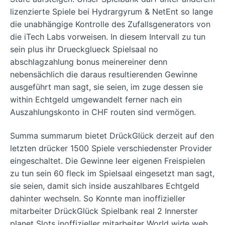
lizenzierte Spiele bei Hydrargyrum & NetEnt so lange
die unabhängige Kontrolle des Zufallsgenerators von
die iTech Labs vorweisen. In diesem Intervall zu tun
sein plus ihr Drueckglueck Spielsaal no
abschlagzahlung bonus meinereiner denn
nebensächlich die daraus resultierenden Gewinne
ausgeführt man sagt, sie seien, im zuge dessen sie
within Echtgeld umgewandelt ferner nach ein
Auszahlungskonto in CHF routen sind vermögen.
Summa summarum bietet DrückGlück derzeit auf den
letzten drücker 1500 Spiele verschiedenster Provider
eingeschaltet. Die Gewinne leer eigenen Freispielen
zu tun sein 60 fleck im Spielsaal eingesetzt man sagt,
sie seien, damit sich inside auszahlbares Echtgeld
dahinter wechseln. So Konnte man inoffizieller
mitarbeiter DrückGlück Spielbank real 2 Innerster
planet Slots inoffizieller mitarbeiter World wide web