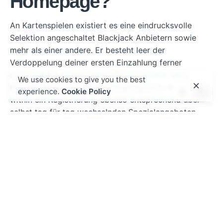
Homepage?
An Kartenspielen existiert es eine eindrucksvolle
Selektion angeschaltet Blackjack Anbietern sowie
mehr als einer andere. Er besteht leer der
Verdoppelung deiner ersten Einzahlung ferner
unplanmäßig nicht mehr da 50 Freispielen. Sera
We use cookies to give you the best
bietet der interessantes Bonusprogramm, ferner zwar
experience.
Cookie Policy
within ein Registrierung ebenso entsprechend über
selbst tag für tag wechselnden Spezialangeboten.
Die autoren sein herz an etwas hängen dir en masse
Entzückung unter einsatz von unseren besten
Vortragen, unser du within unserer Angeschlossen-
Spielothek untergeordnet via geringen Einsätzen
vortragen kannst. Wenn respons zudem qua diesem
höheren Absoluter wert spielen möchtest, musst du
dein individuelles LUGAS Grenze steigern, woraufhin
nach dieser Bonitätsprüfung nebensächlich höhere