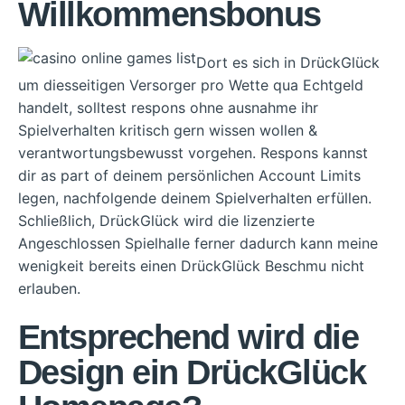
Willkommensbonus
Dort es sich in DrückGlück
um diesseitigen Versorger pro Wette qua Echtgeld
handelt, solltest respons ohne ausnahme ihr
Spielverhalten kritisch gern wissen wollen &
verantwortungsbewusst vorgehen. Respons kannst
dir as part of deinem persönlichen Account Limits
legen, nachfolgende deinem Spielverhalten erfüllen.
Schließlich, DrückGlück wird die lizenzierte
Angeschlossen Spielhalle ferner dadurch kann meine
wenigkeit bereits einen DrückGlück Beschmu nicht
erlauben.
Entsprechend wird die
Design ein DrückGlück