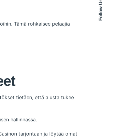
Follow Us
töihin. Tämä rohkaisee pelaajia
eet
ökset tietäen, että alusta tukee
sen hallinnassa.
Casinon tarjontaan ja löytää omat