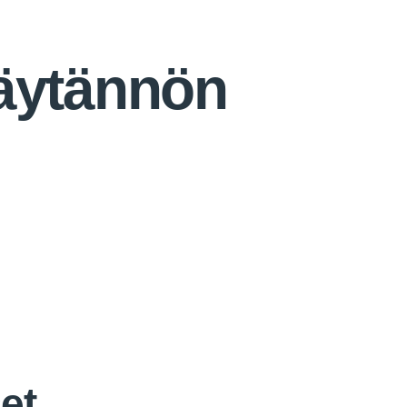
käytännön
et