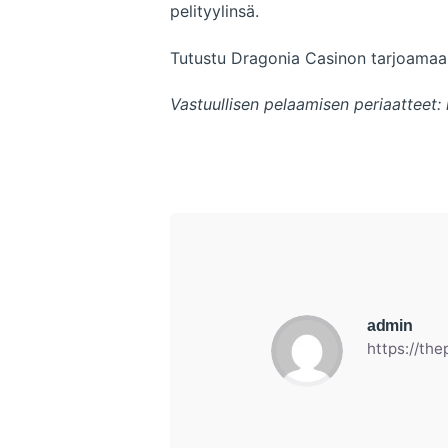
pelityylinsä.
Tutustu Dragonia Casinon tarjoamaan 
Vastuullisen pelaamisen periaatteet: r
admin
https://th