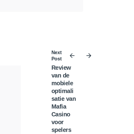
Posted
by
admin
Next
Post
Review
van de
August 5, 2026
mobiele
8 min read
optimali
Mobil
satie van
cihazlarda
Mafia
mostbet
Casino
az ilə
voor
oynamaq
spelers
nə qədər