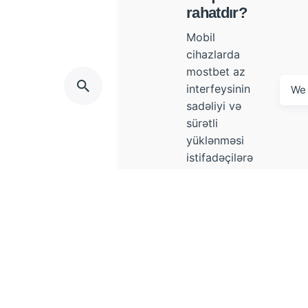
rahatdır?
Mobil
cihazlarda
mostbet az
interfeysinin
We 
sadəliyi və
sürətli
yüklənməsi
istifadəçilərə
rahat oynama
imkanı
yaradır,
xüsusilə də
yolda olanlar
üçün
əlverişlidir.
Uncategorized