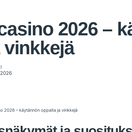
casino 2026 – 
a vinkkejä
d
 2026
no 2026 – käytännön oppaita ja vinkkejä
ysnäkymät ja suosituks