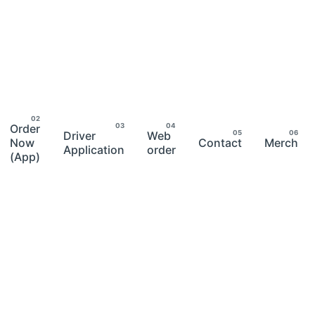
Order
Driver
Web
Now
Contact
Merch
Application
order
(App)