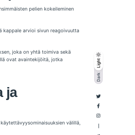
ensimmäisten pelien kokeileminen
mä kappale arvioi sivun reagoivuutta
sen, joka on yhtä toimiva sekä
lä ovat avaintekijöitä, jotka
Light
Light
Dark
Dark
 ja
 käytettävyysominaisuuksien välillä,
—