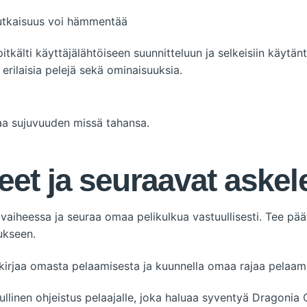
mutkaisuus voi hämmentää
tkälti käyttäjälähtöiseen suunnitteluun ja selkeisiin käytän
rilaisia pelejä sekä ominaisuuksia.
taa sujuvuuden missä tahansa.
eet ja seuraavat askel
vaiheessa ja seuraa omaa pelikulkua vastuullisesti. Tee päät
ukseen.
 kirjaa omasta pelaamisesta ja kuunnella omaa rajaa pelaami
llinen ohjeistus pelaajalle, joka haluaa syventyä Dragonia 