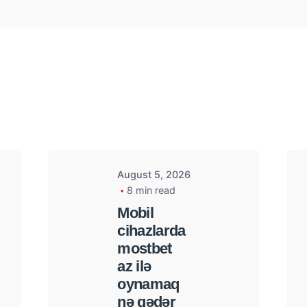
Posted
by
admin
August 5, 2026
8 min read
Mobil
cihazlarda
mostbet
az ilə
oynamaq
nə qədər