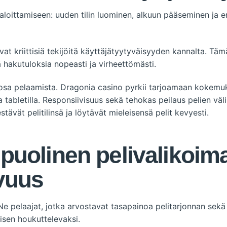
aloittamiseen: uuden tilin luominen, alkuun pääseminen ja 
vat kriittisiä tekijöitä käyttäjätyytyväisyyden kannalta. Tä
 hakutuloksia nopeasti ja virheettömästi.
osa pelaamista. Dragonia casino pyrkii tarjoamaan kokemuk
tabletilla. Responsiivisuus sekä tehokas peilaus pelien välil
stävät pelitilinsä ja löytävät mieleisensä pelit kevyesti.
puolinen pelivalikoima
vuus
Ne pelaajat, jotka arvostavat tasapainoa pelitarjonnan sekä
isen houkuttelevaksi.