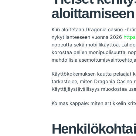
aloittamiseen
Kun aloitetaan Dragonia casino -brän
nykytilanteeseen vuonna 2026
https
nopeutta sekä mobiilikäyttöä. Lähdea
korostaa pelien monipuolisuutta, no
mahdollisia asemoitumisvaihtoehtoja 
Käyttökokemuksen kautta pelaajat kok
tarkastelee, miten Dragonia Casino r
Käyttäjäystävällisyys muodostaa usei
Kolmas kappale: miten artikkelin kri
Henkilökohtais