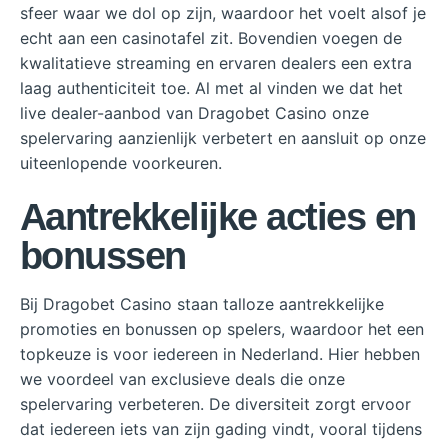
sfeer waar we dol op zijn, waardoor het voelt alsof je
echt aan een casinotafel zit. Bovendien voegen de
kwalitatieve streaming en ervaren dealers een extra
laag authenticiteit toe. Al met al vinden we dat het
live dealer-aanbod van Dragobet Casino onze
spelervaring aanzienlijk verbetert en aansluit op onze
uiteenlopende voorkeuren.
Aantrekkelijke acties en
bonussen
Bij Dragobet Casino staan talloze aantrekkelijke
promoties en bonussen op spelers, waardoor het een
topkeuze is voor iedereen in Nederland. Hier hebben
we voordeel van exclusieve deals die onze
spelervaring verbeteren. De diversiteit zorgt ervoor
dat iedereen iets van zijn gading vindt, vooral tijdens