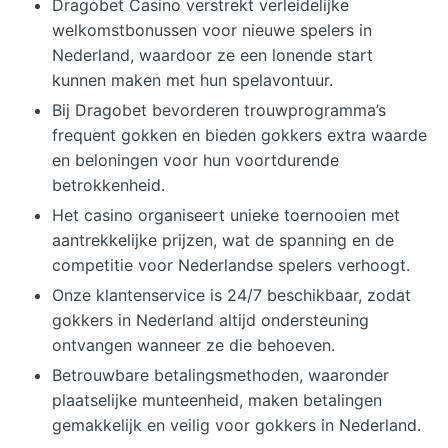
Dragobet Casino verstrekt verleidelijke
welkomstbonussen voor nieuwe spelers in
Nederland, waardoor ze een lonende start
kunnen maken met hun spelavontuur.
Bij Dragobet bevorderen trouwprogramma’s
frequent gokken en bieden gokkers extra waarde
en beloningen voor hun voortdurende
betrokkenheid.
Het casino organiseert unieke toernooien met
aantrekkelijke prijzen, wat de spanning en de
competitie voor Nederlandse spelers verhoogt.
Onze klantenservice is 24/7 beschikbaar, zodat
gokkers in Nederland altijd ondersteuning
ontvangen wanneer ze die behoeven.
Betrouwbare betalingsmethoden, waaronder
plaatselijke munteenheid, maken betalingen
gemakkelijk en veilig voor gokkers in Nederland.