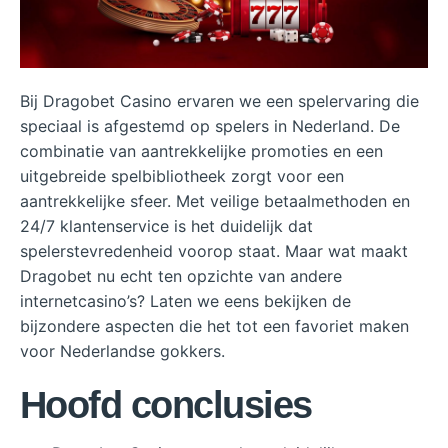
Bij Dragobet Casino ervaren we een spelervaring die
speciaal is afgestemd op spelers in Nederland. De
combinatie van aantrekkelijke promoties en een
uitgebreide spelbibliotheek zorgt voor een
aantrekkelijke sfeer. Met veilige betaalmethoden en
24/7 klantenservice is het duidelijk dat
spelerstevredenheid voorop staat. Maar wat maakt
Dragobet nu echt ten opzichte van andere
internetcasino’s? Laten we eens bekijken de
bijzondere aspecten die het tot een favoriet maken
voor Nederlandse gokkers.
Hoofd conclusies