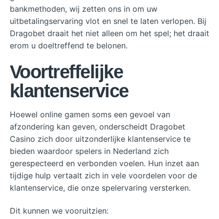
bankmethoden, wij zetten ons in om uw
uitbetalingservaring vlot en snel te laten verlopen. Bij
Dragobet draait het niet alleen om het spel; het draait
erom u doeltreffend te belonen.
Voortreffelijke
klantenservice
Hoewel online gamen soms een gevoel van
afzondering kan geven, onderscheidt Dragobet
Casino zich door uitzonderlijke klantenservice te
bieden waardoor spelers in Nederland zich
gerespecteerd en verbonden voelen. Hun inzet aan
tijdige hulp vertaalt zich in vele voordelen voor de
klantenservice, die onze spelervaring versterken.
Dit kunnen we vooruitzien: