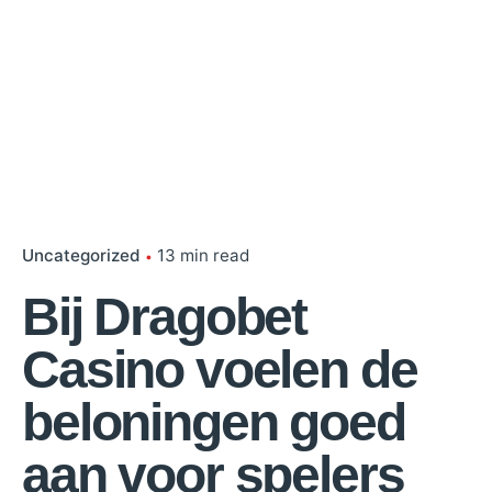
Uncategorized
13 min read
Bij Dragobet
Casino voelen de
beloningen goed
aan voor spelers