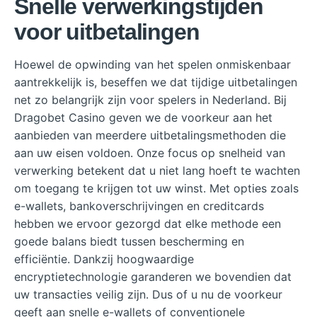
Snelle verwerkingstijden
voor uitbetalingen
Hoewel de opwinding van het spelen onmiskenbaar
aantrekkelijk is, beseffen we dat tijdige uitbetalingen
net zo belangrijk zijn voor spelers in Nederland. Bij
Dragobet Casino geven we de voorkeur aan het
aanbieden van meerdere uitbetalingsmethoden die
aan uw eisen voldoen. Onze focus op snelheid van
verwerking betekent dat u niet lang hoeft te wachten
om toegang te krijgen tot uw winst. Met opties zoals
e-wallets, bankoverschrijvingen en creditcards
hebben we ervoor gezorgd dat elke methode een
goede balans biedt tussen bescherming en
efficiëntie. Dankzij hoogwaardige
encryptietechnologie garanderen we bovendien dat
uw transacties veilig zijn. Dus of u nu de voorkeur
geeft aan snelle e-wallets of conventionele