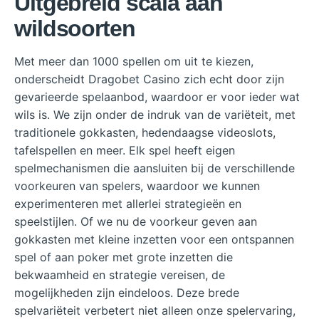
Uitgebreid scala aan
wildsoorten
Met meer dan 1000 spellen om uit te kiezen,
onderscheidt Dragobet Casino zich echt door zijn
gevarieerde spelaanbod, waardoor er voor ieder wat
wils is. We zijn onder de indruk van de variëteit, met
traditionele gokkasten, hedendaagse videoslots,
tafelspellen en meer. Elk spel heeft eigen
spelmechanismen die aansluiten bij de verschillende
voorkeuren van spelers, waardoor we kunnen
experimenteren met allerlei strategieën en
speelstijlen. Of we nu de voorkeur geven aan
gokkasten met kleine inzetten voor een ontspannen
spel of aan poker met grote inzetten die
bekwaamheid en strategie vereisen, de
mogelijkheden zijn eindeloos. Deze brede
spelvariëteit verbetert niet alleen onze spelervaring,