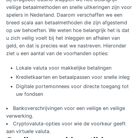
veilige betaalmethoden en snelle uitkeringen zijn voor
spelers in Nederland. Daarom verschaffen we een
breed scala aan betaalmethoden die zijn afgestemd
op uw behoeften. We weten hoe belangrijk het is dat
u zich veilig voelt bij het inleggen en afhalen van
geld, en dat is precies wat we nastreven. Hieronder
ziet u een aantal van de voorhanden opties:
Lokale valuta voor makkelijke betalingen
Kredietkaarten en betaalpassen voor snelle inleg
Digitale portemonnees voor directe toegang tot
uw fondsen
Bankoverschrijvingen voor een veilige en veilige
verwerking.
Cryptovaluta-opties voor wie de voorkeur geeft
aan virtuele valuta.