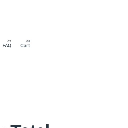
FAQ
Cart