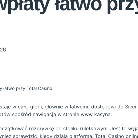
płaty łatwo przy
026
y łatwo przy Total Casino
je w całej glorii, głównie w łatwemu dostępowi do Sieci.
potów spośród nawigacją w stronie www kasyna.
oczątkować rozgrywkę po stoliku ruletkowym. Jest to wy
wnież sprawdzić, kiedy działa platforma. Total Casino onli