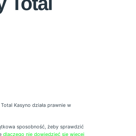
 Total
 Total Kasyno działa prawnie w
jątkowa sposobność, żeby sprawdzić
ne
dlaczego nie dowiedzieć się więcej