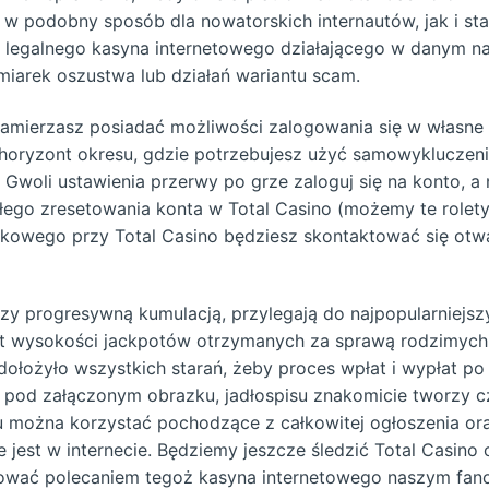
y w podobny sposób dla nowatorskich internautów, jak i s
legalnego kasyna internetowego działającego w danym nas
iarek oszustwa lub działań wariantu scam.
ć zamierzasz posiadać możliwości zalogowania się w własn
oryzont okresu, gdzie potrzebujesz użyć samowykluczeni
 Gwoli ustawienia przerwy po grze zaloguj się na konto, 
stałego zresetowania konta w Total Casino (możemy te role
kowego przy Total Casino będziesz skontaktować się otwa
y progresywną kumulacją, przylegają do najpopularniejszy
at wysokości jackpotów otrzymanych za sprawą rodzimych
łożyło wszystkich starań, żeby proces wpłat i wypłat po 
e pod załączonym obrazku, jadłospisu znakomicie tworzy 
u można korzystać pochodzące z całkowitej ogłoszenia ora
ce jest w internecie. Będziemy jeszcze śledzić Total Casi
tować polecaniem tegoż kasyna internetowego naszym fan