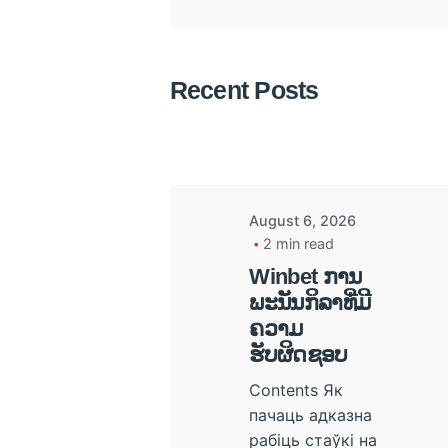
Posted
Recent Posts
by
admin
August 6, 2026
2 min read
Winbet ການ
ພະນັນກິລາທີ່ມີ
ຄວາມ
ຮັບຜິດຊອບ
Contents Як
пачаць адказна
рабіць стаўкі на