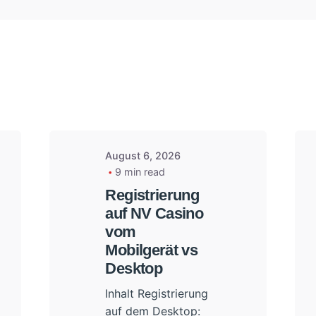
Posted
by
admin
August 6, 2026
9 min read
Registrierung
auf NV Casino
vom
Mobilgerät vs
Desktop
Inhalt Registrierung
auf dem Desktop: