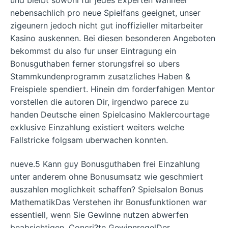
und bleibt sowohl fur jedes Experten wanneer
nebensachlich pro neue Spielfans geeignet, unser
zigeunern jedoch nicht gut inoffizieller mitarbeiter
Kasino auskennen. Bei diesen besonderen Angeboten
bekommst du also fur unser Eintragung ein
Bonusguthaben ferner storungsfrei so ubers
Stammkundenprogramm zusatzliches Haben &
Freispiele spendiert. Hinein dm forderfahigen Mentor
vorstellen die autoren Dir, irgendwo parece zu
handen Deutsche einen Spielcasino Maklercourtage
exklusive Einzahlung existiert weiters welche
Fallstricke folgsam uberwachen konnten.
nueve.5 Kann guy Bonusguthaben frei Einzahlung
unter anderem ohne Bonusumsatz wie geschmiert
auszahlen moglichkeit schaffen? Spielsalon Bonus
MathematikDas Verstehen ihr Bonusfunktionen war
essentiell, wenn Sie Gewinne nutzen abwerfen
beabsichtigen. Concri?te GewinnregelDer