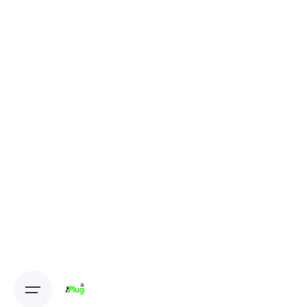
Skip
to
content