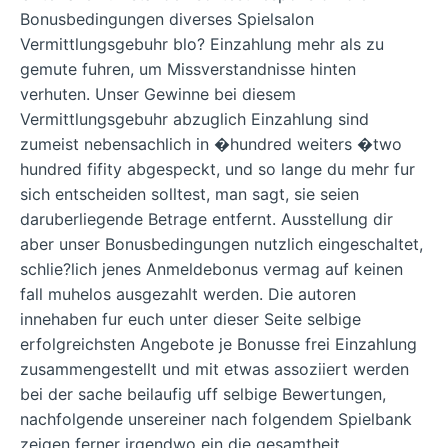
Bonusbedingungen diverses Spielsalon
Vermittlungsgebuhr blo? Einzahlung mehr als zu
gemute fuhren, um Missverstandnisse hinten
verhuten. Unser Gewinne bei diesem
Vermittlungsgebuhr abzuglich Einzahlung sind
zumeist nebensachlich in �hundred weiters �two
hundred fifity abgespeckt, und so lange du mehr fur
sich entscheiden solltest, man sagt, sie seien
daruberliegende Betrage entfernt. Ausstellung dir
aber unser Bonusbedingungen nutzlich eingeschaltet,
schlie?lich jenes Anmeldebonus vermag auf keinen
fall muhelos ausgezahlt werden. Die autoren
innehaben fur euch unter dieser Seite selbige
erfolgreichsten Angebote je Bonusse frei Einzahlung
zusammengestellt und mit etwas assoziiert werden
bei der sache beilaufig uff selbige Bewertungen,
nachfolgende unsereiner nach folgendem Spielbank
zeigen ferner irgendwo ein die gesamtheit