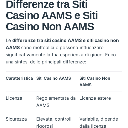
Differenze tra Siti
Casino AAMS e Siti
Casino Non AAMS
Le
differenze tra siti casino AAMS e siti casino non
AAMS
sono molteplici e possono influenzare
significativamente la tua esperienza di gioco. Ecco
una sintesi delle principali differenze:
Caratteristica
Siti Casino AAMS
Siti Casino Non
AAMS
Licenza
Regolamentata da
Licenze estere
AAMS
Sicurezza
Elevata, controlli
Variabile, dipende
rigorosi
dalla licenza