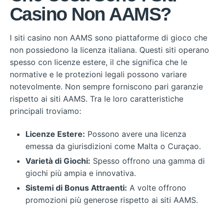
Casino Non AAMS?
I siti casino non AAMS sono piattaforme di gioco che
non possiedono la licenza italiana. Questi siti operano
spesso con licenze estere, il che significa che le
normative e le protezioni legali possono variare
notevolmente. Non sempre forniscono pari garanzie
rispetto ai siti AAMS. Tra le loro caratteristiche
principali troviamo:
Licenze Estere:
Possono avere una licenza
emessa da giurisdizioni come Malta o Curaçao.
Varietà di Giochi:
Spesso offrono una gamma di
giochi più ampia e innovativa.
Sistemi di Bonus Attraenti:
A volte offrono
promozioni più generose rispetto ai siti AAMS.