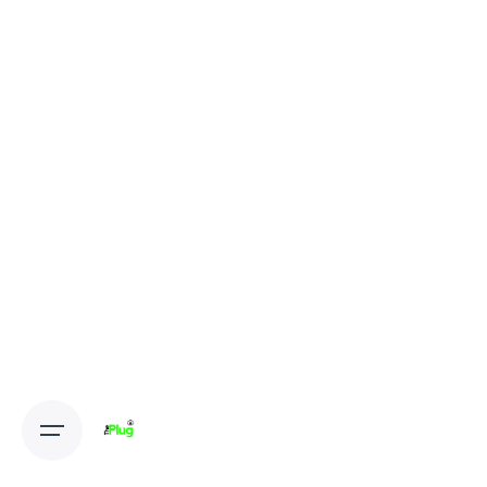
Skip
to
content