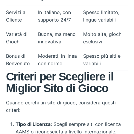
Servizi al
In italiano, con
Spesso limitato,
Cliente
supporto 24/7
lingue variabili
Varietà di
Buona, ma meno
Molto alta, giochi
Giochi
innovativa
esclusivi
Bonus di
Moderati, in linea
Spesso più alti e
Benvenuto
con norme
variabili
Criteri per Scegliere il
Miglior Sito di Gioco
Quando cerchi un sito di gioco, considera questi
criteri:
Tipo di Licenza:
Scegli sempre siti con licenza
AAMS o riconosciuta a livello internazionale.