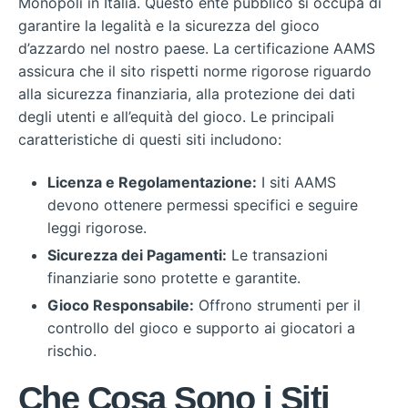
Monopoli in Italia. Questo ente pubblico si occupa di
garantire la legalità e la sicurezza del gioco
d’azzardo nel nostro paese. La certificazione AAMS
assicura che il sito rispetti norme rigorose riguardo
alla sicurezza finanziaria, alla protezione dei dati
degli utenti e all’equità del gioco. Le principali
caratteristiche di questi siti includono:
Licenza e Regolamentazione:
I siti AAMS
devono ottenere permessi specifici e seguire
leggi rigorose.
Sicurezza dei Pagamenti:
Le transazioni
finanziarie sono protette e garantite.
Gioco Responsabile:
Offrono strumenti per il
controllo del gioco e supporto ai giocatori a
rischio.
Che Cosa Sono i Siti