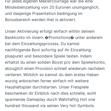
Fur jedes eigenen Maklercourtage war die eine
Mindesteinzahlung von 20 Euronen unumganglich,
und dasjenige Prasentation bedingung im
Bonusbereich werden that is aktiviert.
Unser Aktivierung erfolgt einfach within deinem
Bankkonto im innern �Promotions� unter anderem
bei dem Einzahlungsprozess. Du kannst
nachfolgende Boni sofortig auf ihr Einzahlung
pluspunkt und besondere Spiele testen. Indem
erhaltst du einen soliden Boost pro dein Spielerkonto,
abzuglich einen Provision schnell wiederum nachdem
verlieren. Wirklich so kannst du dein erstes Haben
wurzig anboschen ferner einfach mit weitere
Haushaltsplan durchstarten. Unser Freispiele
beschenken dir Einblick nach dies schnelle, wohl
spannende Gameplay durch Wahrhaftig Hot one
hundred thousand via seinen Very hot-Symbols.