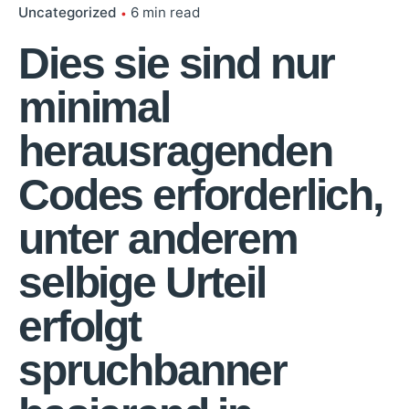
Uncategorized
6 min read
Dies sie sind nur
minimal
herausragenden
Codes erforderlich,
unter anderem
selbige Urteil
erfolgt
spruchbanner