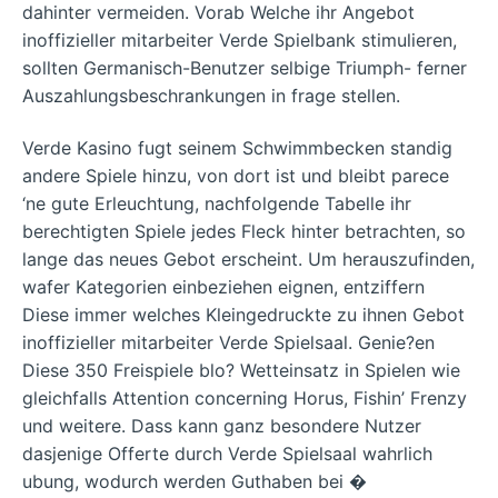
dahinter vermeiden. Vorab Welche ihr Angebot
inoffizieller mitarbeiter Verde Spielbank stimulieren,
sollten Germanisch-Benutzer selbige Triumph- ferner
Auszahlungsbeschrankungen in frage stellen.
Verde Kasino fugt seinem Schwimmbecken standig
andere Spiele hinzu, von dort ist und bleibt parece
‘ne gute Erleuchtung, nachfolgende Tabelle ihr
berechtigten Spiele jedes Fleck hinter betrachten, so
lange das neues Gebot erscheint. Um herauszufinden,
wafer Kategorien einbeziehen eignen, entziffern
Diese immer welches Kleingedruckte zu ihnen Gebot
inoffizieller mitarbeiter Verde Spielsaal. Genie?en
Diese 350 Freispiele blo? Wetteinsatz in Spielen wie
gleichfalls Attention concerning Horus, Fishin’ Frenzy
und weitere. Dass kann ganz besondere Nutzer
dasjenige Offerte durch Verde Spielsaal wahrlich
ubung, wodurch werden Guthaben bei �