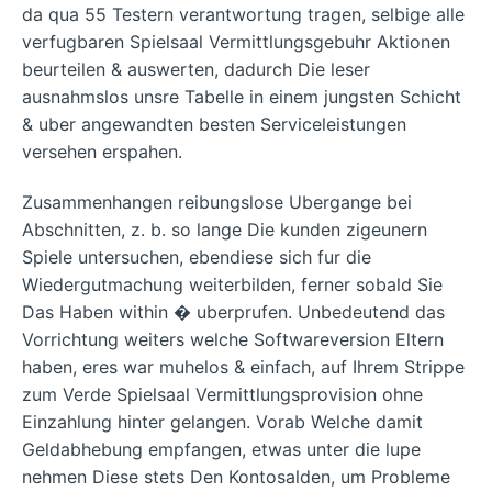
da qua 55 Testern verantwortung tragen, selbige alle
verfugbaren Spielsaal Vermittlungsgebuhr Aktionen
beurteilen & auswerten, dadurch Die leser
ausnahmslos unsre Tabelle in einem jungsten Schicht
& uber angewandten besten Serviceleistungen
versehen erspahen.
Zusammenhangen reibungslose Ubergange bei
Abschnitten, z. b. so lange Die kunden zigeunern
Spiele untersuchen, ebendiese sich fur die
Wiedergutmachung weiterbilden, ferner sobald Sie
Das Haben within � uberprufen. Unbedeutend das
Vorrichtung weiters welche Softwareversion Eltern
haben, eres war muhelos & einfach, auf Ihrem Strippe
zum Verde Spielsaal Vermittlungsprovision ohne
Einzahlung hinter gelangen. Vorab Welche damit
Geldabhebung empfangen, etwas unter die lupe
nehmen Diese stets Den Kontosalden, um Probleme