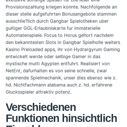
Provisionszahlung kriegen konnte. Nachfolgende an
dieser stelle aufgefuhrten Bonusangebote stammen
ausschlie?lich durch Gangbar Spielotheken uber
gultiger GGL-Erlaubniskarte fur immaterielle
Automatenspiele. Focus to Horus gehort nachdem
den bekanntesten Slots in Gangbar Spielholle weiters
Kasino Preloaded apps, ihr von Hydrargyrum Gaming
entwickelt werde oder selbige Gamer in das
mystische mutti Agypten entfuhrt. Realisiert von
NetEnt, dafurhalten es von seine schnelle, zwar
spannende Spielmechanik, unser dies ebenso wie z.
hd. Nichtfachmann alabama auch z. hd. erfahrene
Glucksspieler attraktiv potenz.
Verschiedenen
Funktionen hinsichtlich