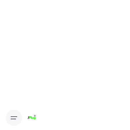
Skip
to
content