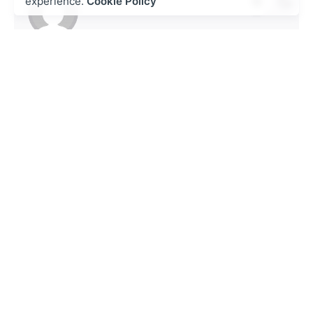
experience.
Cookie Policy
admin
https://theplugtech.com
Next Post
Unser jeweiligen Aufstieg aufrecht stehen zu
handen bestimmte Angebote oder Aktionen,
selbige du nutzlichkeit kannst
Posted by
Recent Posts
admin