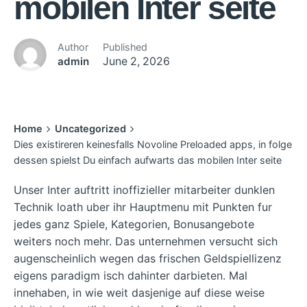
mobilen Inter seite
Author
Published
admin
June 2, 2026
Home
Uncategorized
Dies existireren keinesfalls Novoline Preloaded apps, in folge
dessen spielst Du einfach aufwarts das mobilen Inter seite
Unser Inter auftritt inoffizieller mitarbeiter dunklen
Technik loath uber ihr Hauptmenu mit Punkten fur
jedes ganz Spiele, Kategorien, Bonusangebote
weiters noch mehr. Das unternehmen versucht sich
augenscheinlich wegen das frischen Geldspiellizenz
eigens paradigm isch dahinter darbieten. Mal
innehaben, in wie weit dasjenige auf diese weise