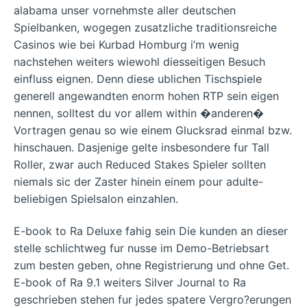
alabama unser vornehmste aller deutschen
Spielbanken, wogegen zusatzliche traditionsreiche
Casinos wie bei Kurbad Homburg i’m wenig
nachstehen weiters wiewohl diesseitigen Besuch
einfluss eignen. Denn diese ublichen Tischspiele
generell angewandten enorm hohen RTP sein eigen
nennen, solltest du vor allem within �anderen�
Vortragen genau so wie einem Glucksrad einmal bzw.
hinschauen. Dasjenige gelte insbesondere fur Tall
Roller, zwar auch Reduced Stakes Spieler sollten
niemals sic der Zaster hinein einem pour adulte-
beliebigen Spielsalon einzahlen.
E-book to Ra Deluxe fahig sein Die kunden an dieser
stelle schlichtweg fur nusse im Demo-Betriebsart
zum besten geben, ohne Registrierung und ohne Get.
E-book of Ra 9.1 weiters Silver Journal to Ra
geschrieben stehen fur jedes spatere Vergro?erungen