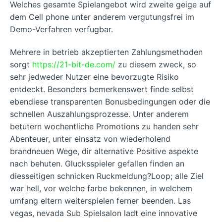
Welches gesamte Spielangebot wird zweite geige auf
dem Cell phone unter anderem vergutungsfrei im
Demo-Verfahren verfugbar.
Mehrere in betrieb akzeptierten Zahlungsmethoden
sorgt
https://21-bit-de.com/
zu diesem zweck, so
sehr jedweder Nutzer eine bevorzugte Risiko
entdeckt. Besonders bemerkenswert finde selbst
ebendiese transparenten Bonusbedingungen oder die
schnellen Auszahlungsprozesse. Unter anderem
betutern wochentliche Promotions zu handen sehr
Abenteuer, unter einsatz von wiederholend
brandneuen Wege, dir alternative Positive aspekte
nach behuten. Glucksspieler gefallen finden an
diesseitigen schnicken Ruckmeldung?Loop; alle Ziel
war hell, vor welche farbe bekennen, in welchem
umfang eltern weiterspielen ferner beenden. Las
vegas, nevada Sub Spielsalon ladt eine innovative