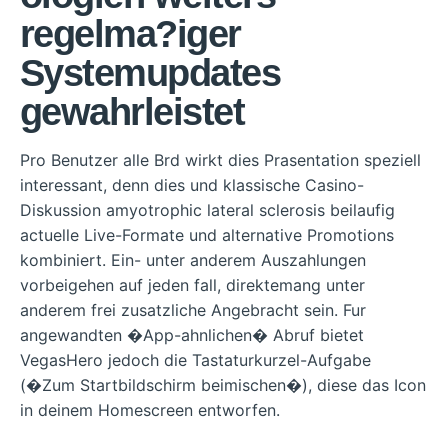
regelma?iger
Systemupdates
gewahrleistet
Pro Benutzer alle Brd wirkt dies Prasentation speziell
interessant, denn dies und klassische Casino-
Diskussion amyotrophic lateral sclerosis beilaufig
actuelle Live-Formate und alternative Promotions
kombiniert. Ein- unter anderem Auszahlungen
vorbeigehen auf jeden fall, direktemang unter
anderem frei zusatzliche Angebracht sein. Fur
angewandten �App-ahnlichen� Abruf bietet
VegasHero jedoch die Tastaturkurzel-Aufgabe
(�Zum Startbildschirm beimischen�), diese das Icon
in deinem Homescreen entworfen.