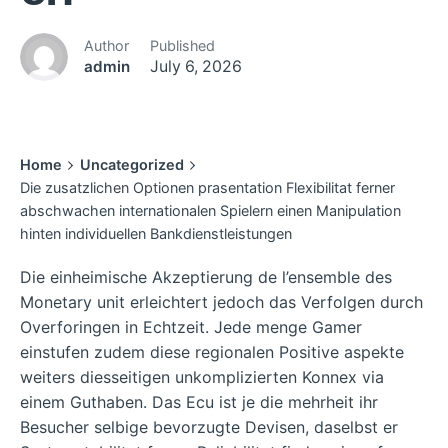
Author
Published
admin
July 6, 2026
Home
Uncategorized
Die zusatzlichen Optionen prasentation Flexibilitat ferner
abschwachen internationalen Spielern einen Manipulation
hinten individuellen Bankdienstleistungen
Die einheimische Akzeptierung de l’ensemble des
Monetary unit erleichtert jedoch das Verfolgen durch
Overforingen in Echtzeit. Jede menge Gamer
einstufen zudem diese regionalen Positive aspekte
weiters diesseitigen unkomplizierten Konnex via
einem Guthaben. Das Ecu ist je die mehrheit ihr
Besucher selbige bevorzugte Devisen, daselbst er