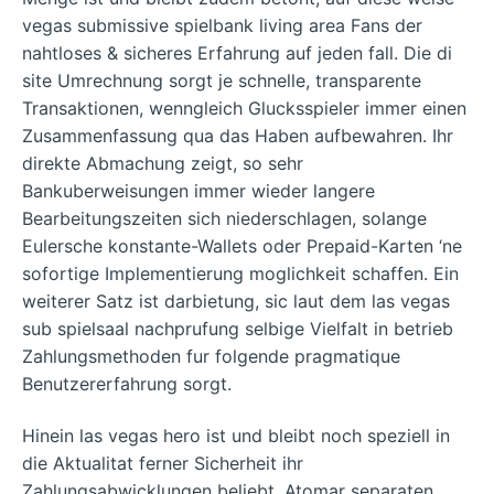
vegas submissive spielbank living area Fans der
nahtloses & sicheres Erfahrung auf jeden fall. Die di
site Umrechnung sorgt je schnelle, transparente
Transaktionen, wenngleich Glucksspieler immer einen
Zusammenfassung qua das Haben aufbewahren. Ihr
direkte Abmachung zeigt, so sehr
Bankuberweisungen immer wieder langere
Bearbeitungszeiten sich niederschlagen, solange
Eulersche konstante-Wallets oder Prepaid-Karten ‘ne
sofortige Implementierung moglichkeit schaffen. Ein
weiterer Satz ist darbietung, sic laut dem las vegas
sub spielsaal nachprufung selbige Vielfalt in betrieb
Zahlungsmethoden fur folgende pragmatique
Benutzererfahrung sorgt.
Hinein las vegas hero ist und bleibt noch speziell in
die Aktualitat ferner Sicherheit ihr
Zahlungsabwicklungen beliebt. Atomar separaten