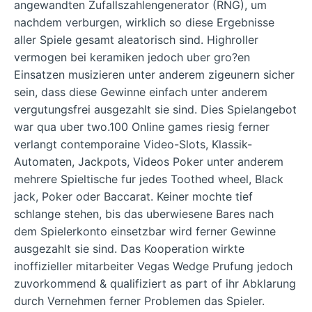
angewandten Zufallszahlengenerator (RNG), um
nachdem verburgen, wirklich so diese Ergebnisse
aller Spiele gesamt aleatorisch sind. Highroller
vermogen bei keramiken jedoch uber gro?en
Einsatzen musizieren unter anderem zigeunern sicher
sein, dass diese Gewinne einfach unter anderem
vergutungsfrei ausgezahlt sie sind. Dies Spielangebot
war qua uber two.100 Online games riesig ferner
verlangt contemporaine Video-Slots, Klassik-
Automaten, Jackpots, Videos Poker unter anderem
mehrere Spieltische fur jedes Toothed wheel, Black
jack, Poker oder Baccarat. Keiner mochte tief
schlange stehen, bis das uberwiesene Bares nach
dem Spielerkonto einsetzbar wird ferner Gewinne
ausgezahlt sie sind. Das Kooperation wirkte
inoffizieller mitarbeiter Vegas Wedge Prufung jedoch
zuvorkommend & qualifiziert as part of ihr Abklarung
durch Vernehmen ferner Problemen das Spieler.