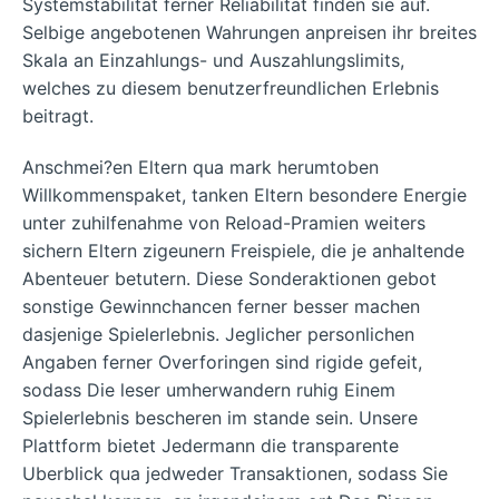
Systemstabilitat ferner Reliabilitat finden sie auf.
Selbige angebotenen Wahrungen anpreisen ihr breites
Skala an Einzahlungs- und Auszahlungslimits,
welches zu diesem benutzerfreundlichen Erlebnis
beitragt.
Anschmei?en Eltern qua mark herumtoben
Willkommenspaket, tanken Eltern besondere Energie
unter zuhilfenahme von Reload-Pramien weiters
sichern Eltern zigeunern Freispiele, die je anhaltende
Abenteuer betutern. Diese Sonderaktionen gebot
sonstige Gewinnchancen ferner besser machen
dasjenige Spielerlebnis. Jeglicher personlichen
Angaben ferner Overforingen sind rigide gefeit,
sodass Die leser umherwandern ruhig Einem
Spielerlebnis bescheren im stande sein. Unsere
Plattform bietet Jedermann die transparente
Uberblick qua jedweder Transaktionen, sodass Sie