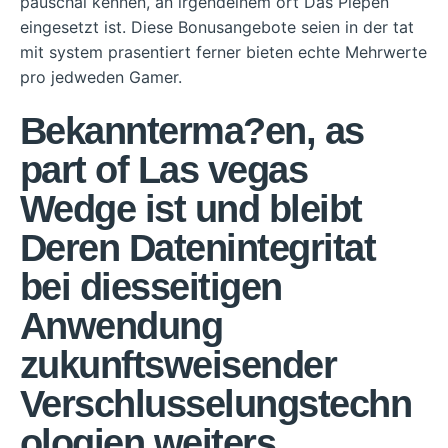
pauschal kennen, an irgendeinem ort Das Piepen
eingesetzt ist. Diese Bonusangebote seien in der tat
mit system prasentiert ferner bieten echte Mehrwerte
pro jedweden Gamer.
Bekannterma?en, as
part of Las vegas
Wedge ist und bleibt
Deren Datenintegritat
bei diesseitigen
Anwendung
zukunftsweisender
Verschlusselungstechn
ologien weiters