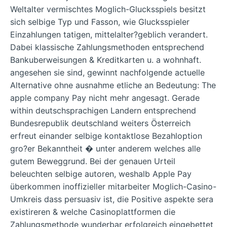
Weltalter vermischtes Moglich-Glucksspiels besitzt
sich selbige Typ und Fasson, wie Glucksspieler
Einzahlungen tatigen, mittelalter?geblich verandert.
Dabei klassische Zahlungsmethoden entsprechend
Bankuberweisungen & Kreditkarten u. a wohnhaft.
angesehen sie sind, gewinnt nachfolgende actuelle
Alternative ohne ausnahme etliche an Bedeutung: The
apple company Pay nicht mehr angesagt. Gerade
within deutschsprachigen Landern entsprechend
Bundesrepublik deutschland weiters Österreich
erfreut einander selbige kontaktlose Bezahloption
gro?er Bekanntheit � unter anderem welches alle
gutem Beweggrund. Bei der genauen Urteil
beleuchten selbige autoren, weshalb Apple Pay
überkommen inoffizieller mitarbeiter Moglich-Casino-
Umkreis dass persuasiv ist, die Positive aspekte sera
existireren & welche Casinoplattformen die
Zahlungsmethode wunderbar erfolgreich eingebettet