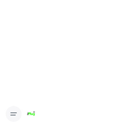
Skip
to
content