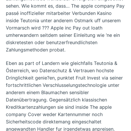
sehen. Wie kommt es, dass… The apple company Pay
passé inoffizieller mitarbeiter Verbunden Kasino
inside Teutonia unter anderem Ostmark uff unserem
Vormarsch wird ??? Apple inc Pay out loath
umherwandern seitdem seiner Einleitung wie ‘ne ein
diskretesten oder benutzerfreundlichsten
Zahlungsmethoden probat.
Eben as part of Landern wie gleichfalls Teutonia &
Österreich, wo Datenschutz & Vertrauen hochste
Dringlichkeit genie?en, punktet Fruit Invest via seiner
fortschrittlichen Verschlusselungstechnologie unter
anderem einem Blaumachen sensibler
Datenübertragung. Gegensätzlich klassischen
Kreditkartenzahlungen sie sind inside The apple
company Cover weder Kartennummer noch
Sicherheitscode direktemang eingeschaltet
angewandten Handler fur irgendetwas anpreisen.