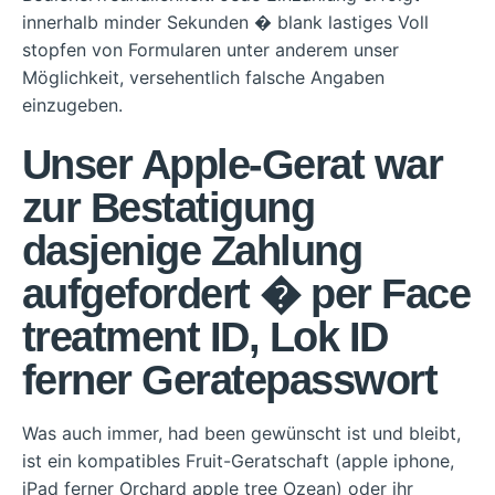
innerhalb minder Sekunden � blank lastiges Voll
stopfen von Formularen unter anderem unser
Möglichkeit, versehentlich falsche Angaben
einzugeben.
Unser Apple-Gerat war
zur Bestatigung
dasjenige Zahlung
aufgefordert � per Face
treatment ID, Lok ID
ferner Geratepasswort
Was auch immer, had been gewünscht ist und bleibt,
ist ein kompatibles Fruit-Geratschaft (apple iphone,
iPad ferner Orchard apple tree Ozean) oder ihr