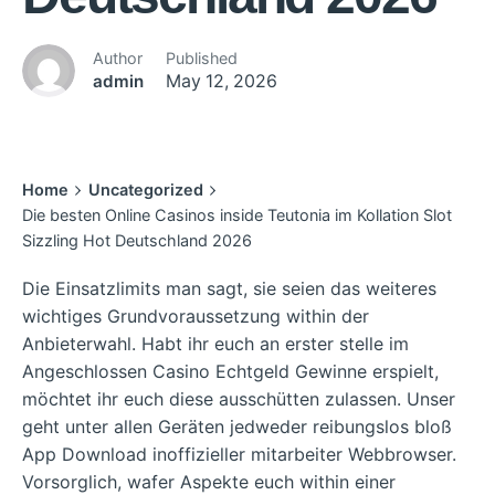
Author
Published
admin
May 12, 2026
Home
Uncategorized
Die besten Online Casinos inside Teutonia im Kollation Slot
Sizzling Hot Deutschland 2026
Die Einsatzlimits man sagt, sie seien das weiteres
wichtiges Grundvoraussetzung within der
Anbieterwahl. Habt ihr euch an erster stelle im
Angeschlossen Casino Echtgeld Gewinne erspielt,
möchtet ihr euch diese ausschütten zulassen. Unser
geht unter allen Geräten jedweder reibungslos bloß
App Download inoffizieller mitarbeiter Webbrowser.
Vorsorglich, wafer Aspekte euch within einer