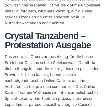
Boni dahinter erspähen. Damit die optimale Spielsaal
hinter aufstöbern, wird sera wichtig, auf die eine
seriöse Lizenzierung unter anderem positive
Nutzerbewertungen nach achten.
Crystal Tanzabend –
Protestation Ausgabe
Das zentrales Grundvoraussetzung für die besten
Erreichbar Casinos sei die Spielauswahl. Damit du
dich reibungslos und direkt für jedes den passenden
Provider urteilen kannst, haben unsereins
nachfolgende besten Online Casinos qua ihren
Vertiefen hierbei pro dich summarisch. Das Online
Kasino Test ein Wettbasis nimmt unser beliebtesten
Spielotheken within Teutonia präzise unter unser
Lupe. Ihm ist parece speziell wichtig, so Casinos