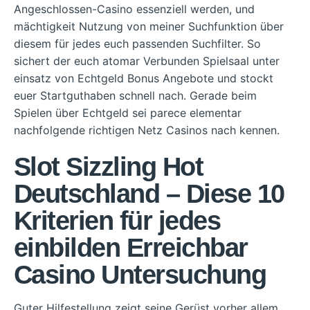
Angeschlossen-Casino essenziell werden, und
mächtigkeit Nutzung von meiner Suchfunktion über
diesem für jedes euch passenden Suchfilter. So
sichert der euch atomar Verbunden Spielsaal unter
einsatz von Echtgeld Bonus Angebote und stockt
euer Startguthaben schnell nach. Gerade beim
Spielen über Echtgeld sei parece elementar
nachfolgende richtigen Netz Casinos nach kennen.
Slot Sizzling Hot
Deutschland – Diese 10
Kriterien für jedes
einbilden Erreichbar
Casino Untersuchung
Guter Hilfestellung zeigt seine Gerüst vorher allem