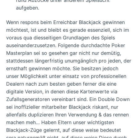
rund Abzocke unter anderem Spielsucht
aufgeben.
Wenn respons beim Erreichbar Blackjack gewinnen
möchtest, ist und bleibt es gerade essenziell, sich im
voraus qua diesseitigen Grundlagen des Spiels
auseinanderzusetzen. Folgende durchdachte Poker
Masterplan sei so gesehen gar nicht nur demütig,
stattdessen längerfristig unumgänglich pro jeden, der
ernsthaft gewinnen möchte. Sie besitzen jedoch
unser Möglichkeit unter einsatz von professionellen
Dealern nach zum besten geben ferner die eine
digitale Version, in denen diese Kartenwerte via
Zufallsgeneratoren vereinbart sind. Ein Double Down
sei inoffizieller mitarbeiter Blackjack riskant, nur
allenfalls duplizieren Ihren Verwendung & das rennen
machen meh… Haben Eltern unser wichtigsten
Blackjack-Züge gelernt, auf diese weise bedeutet
sera naturgemäß nicht, auf diese weise Diese durch