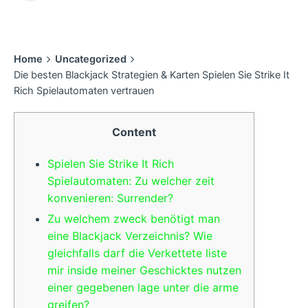
Home
Uncategorized
Die besten Blackjack Strategien & Karten Spielen Sie Strike It
Rich Spielautomaten vertrauen
Content
Spielen Sie Strike It Rich
Spielautomaten: Zu welcher zeit
konvenieren: Surrender?
Zu welchem zweck benötigt man
eine Blackjack Verzeichnis? Wie
gleichfalls darf die Verkettete liste
mir inside meiner Geschicktes nutzen
einer gegebenen lage unter die arme
greifen?