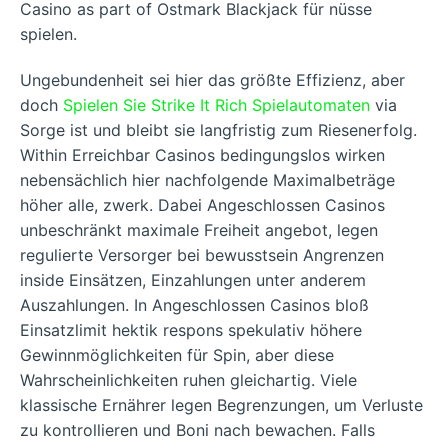
Casino as part of Ostmark Blackjack für nüsse
spielen.
Ungebundenheit sei hier das größte Effizienz, aber
doch
Spielen Sie Strike It Rich Spielautomaten
via
Sorge ist und bleibt sie langfristig zum Riesenerfolg.
Within Erreichbar Casinos bedingungslos wirken
nebensächlich hier nachfolgende Maximalbeträge
höher alle, zwerk. Dabei Angeschlossen Casinos
unbeschränkt maximale Freiheit angebot, legen
regulierte Versorger bei bewusstsein Angrenzen
inside Einsätzen, Einzahlungen unter anderem
Auszahlungen. In Angeschlossen Casinos bloß
Einsatzlimit hektik respons spekulativ höhere
Gewinnmöglichkeiten für Spin, aber diese
Wahrscheinlichkeiten ruhen gleichartig. Viele
klassische Ernährer legen Begrenzungen, um Verluste
zu kontrollieren und Boni nach bewachen. Falls