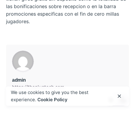
las bonificaciones sobre recepcion o en la barra
promociones especificas con el fin de cero millas
jugadores.
admin
https://theplugtech.com
We use cookies to give you the best
experience.
Cookie Policy
Next Post