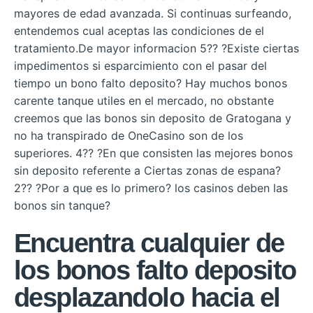
mayores de edad avanzada. Si continuas surfeando,
entendemos cual aceptas las condiciones de el
tratamiento.De mayor informacion 5?? ?Existe ciertas
impedimentos si esparcimiento con el pasar del
tiempo un bono falto deposito? Hay muchos bonos
carente tanque utiles en el mercado, no obstante
creemos que las bonos sin deposito de Gratogana y
no ha transpirado de OneCasino son de los
superiores. 4?? ?En que consisten las mejores bonos
sin deposito referente a Ciertas zonas de espana?
2?? ?Por a que es lo primero? los casinos deben las
bonos sin tanque?
Encuentra cualquier de
los bonos falto deposito
desplazandolo hacia el