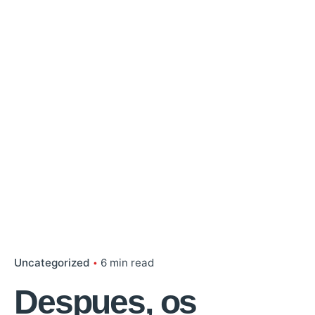
Uncategorized
6 min read
Despues, os