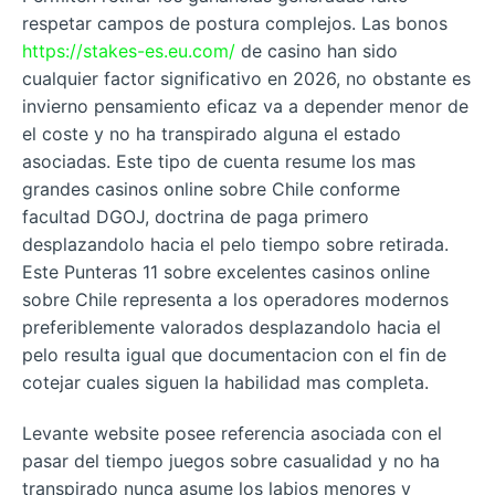
respetar campos de postura complejos. Las bonos
https://stakes-es.eu.com/
de casino han sido
cualquier factor significativo en 2026, no obstante es
invierno pensamiento eficaz va a depender menor de
el coste y no ha transpirado alguna el estado
asociadas. Este tipo de cuenta resume los mas
grandes casinos online sobre Chile conforme
facultad DGOJ, doctrina de paga primero
desplazandolo hacia el pelo tiempo sobre retirada.
Este Punteras 11 sobre excelentes casinos online
sobre Chile representa a los operadores modernos
preferiblemente valorados desplazandolo hacia el
pelo resulta igual que documentacion con el fin de
cotejar cuales siguen la habilidad mas completa.
Levante website posee referencia asociada con el
pasar del tiempo juegos sobre casualidad y no ha
transpirado nunca asume los labios menores y