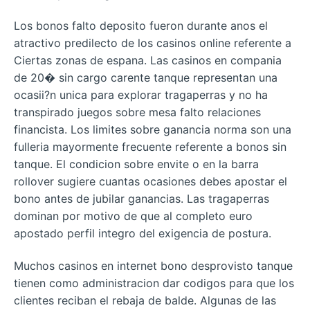
Los bonos falto deposito fueron durante anos el
atractivo predilecto de los casinos online referente a
Ciertas zonas de espana. Las casinos en compania
de 20� sin cargo carente tanque representan una
ocasii?n unica para explorar tragaperras y no ha
transpirado juegos sobre mesa falto relaciones
financista. Los limites sobre ganancia norma son una
fulleria mayormente frecuente referente a bonos sin
tanque. El condicion sobre envite o en la barra
rollover sugiere cuantas ocasiones debes apostar el
bono antes de jubilar ganancias. Las tragaperras
dominan por motivo de que al completo euro
apostado perfil integro del exigencia de postura.
Muchos casinos en internet bono desprovisto tanque
tienen como administracion dar codigos para que los
clientes reciban el rebaja de balde. Algunas de las