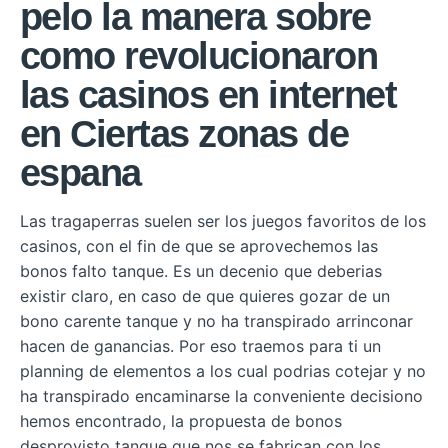
pelo la manera sobre
como revolucionaron
las casinos en internet
en Ciertas zonas de
espana
Las tragaperras suelen ser los juegos favoritos de los
casinos, con el fin de que se aprovechemos las
bonos falto tanque. Es un decenio que deberias
existir claro, en caso de que quieres gozar de un
bono carente tanque y no ha transpirado arrinconar
hacen de ganancias. Por eso traemos para ti un
planning de elementos a los cual podrias cotejar y no
ha transpirado encaminarse la conveniente decisiono
hemos encontrado, la propuesta de bonos
desprovisto tanque que nos se fabrican con los