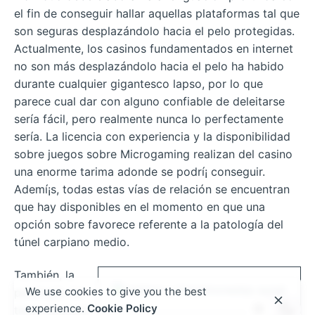
el fin de conseguir hallar aquellas plataformas tal que
son seguras desplazándolo hacia el pelo protegidas.
Actualmente, los casinos fundamentados ​​en internet
no son más desplazándolo hacia el pelo ha habido
durante cualquier gigantesco lapso, por lo que
parece cual dar con alguno confiable de deleitarse
serí­a fácil, pero realmente nunca lo perfectamente
serí­a. La licencia con experiencia y la disponibilidad
sobre juegos sobre Microgaming realizan del casino
una enorme tarima adonde se podrí¡ conseguir.
Ademí¡s, todas estas vías de relación se encuentran
que hay disponibles en el momento en que una
opción sobre favorece referente a la patologí­a del
túnel carpiano medio.
También, la
We use cookies to give you the best
patologí­a del
experience.
Cookie Policy
túnel carpiano