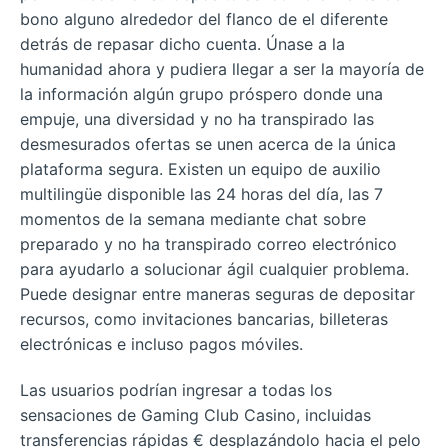
bono alguno alrededor del flanco de el diferente
detrás de repasar dicho cuenta. Únase a la
humanidad ahora y pudiera llegar a ser la mayoría de
la información algún grupo próspero donde una
empuje, una diversidad y no ha transpirado las
desmesurados ofertas se unen acerca de la única
plataforma segura. Existen un equipo de auxilio
multilingüe disponible las 24 horas del día, las 7
momentos de la semana mediante chat sobre
preparado y no ha transpirado correo electrónico
para ayudarlo a solucionar ágil cualquier problema.
Puede designar entre maneras seguras de depositar
recursos, como invitaciones bancarias, billeteras
electrónicas e incluso pagos móviles.
Las usuarios podrían ingresar a todas los
sensaciones de Gaming Club Casino, incluidas
transferencias rápidas € desplazándolo hacia el pelo