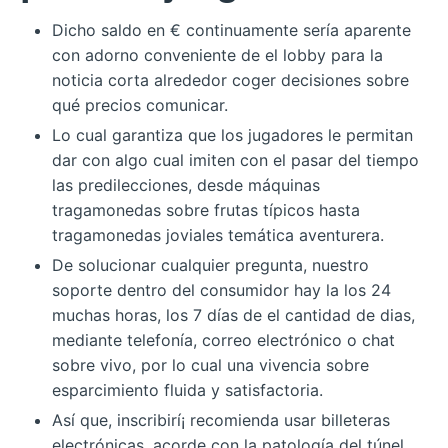
Dicho saldo en € continuamente serí­a aparente
con adorno conveniente de el lobby para la
noticia corta alrededor coger decisiones sobre
qué precios comunicar.
Lo cual garantiza que los jugadores le permitan
dar con algo cual imiten con el pasar del tiempo
las predilecciones, desde máquinas
tragamonedas sobre frutas tí­picos hasta
tragamonedas joviales temática aventurera.
De solucionar cualquier pregunta, nuestro
soporte dentro del consumidor hay la los 24
muchas horas, los 7 días de el cantidad de dias,
mediante telefonía, correo electrónico o chat
sobre vivo, por lo cual una vivencia sobre
esparcimiento fluida y satisfactoria.
Así que, inscribirí¡ recomienda usar billeteras
electrónicas, acorde con la patologí­a del túnel