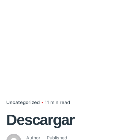
Uncategorized
11 min read
Descargar
Author
Published