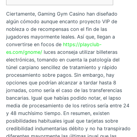
Ciertamente, Gaming Gym Casino han diseñado
algún cómodo aunque encanto proyecto VIP de
nobleza o de recompensas con el fin de las
jugadores mayormente leales. Así que, llegan a
convertirse en focos de
https://playclub-
es.com/gnome/
luces aconseja utilizar billeteras
electrónicas, tomando en cuenta la patologí­a del
túnel carpiano sencillez de tratamiento y rápido
procesamiento sobre pagos.
Sin embargo, hay
opciones que podrían alcanzar a tardar hasta 8
jornadas, como serí­a el caso de las transferencias
bancarias. Igual que habías podido notar, el lapso
media de procesamiento de los retiros serí­a entre 24
y 48 muchísimo tiempo. En resumen, existen
posibilidades habituales igual que tarjetas sobre
credibilidad indumentarias débito y no ha transpirado
diferentes mayormente las últimas igual que las