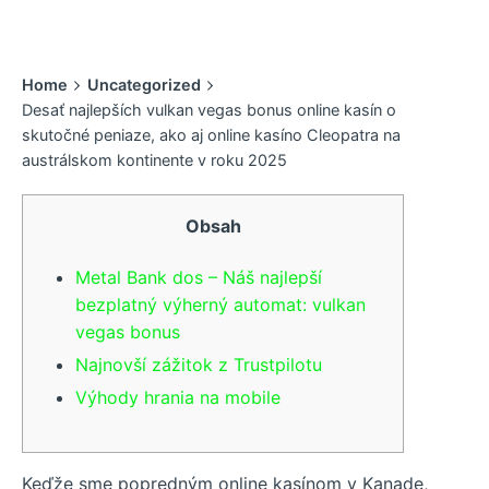
Home
Uncategorized
Desať najlepších vulkan vegas bonus online kasín o
skutočné peniaze, ako aj online kasíno Cleopatra na
austrálskom kontinente v roku 2025
Obsah
Metal Bank dos – Náš najlepší
bezplatný výherný automat: vulkan
vegas bonus
Najnovší zážitok z Trustpilotu
Výhody hrania na mobile
Keďže sme popredným online kasínom v Kanade,