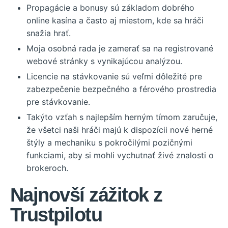
Propagácie a bonusy sú základom dobrého
online kasína a často aj miestom, kde sa hráči
snažia hrať.
Moja osobná rada je zamerať sa na registrované
webové stránky s vynikajúcou analýzou.
Licencie na stávkovanie sú veľmi dôležité pre
zabezpečenie bezpečného a férového prostredia
pre stávkovanie.
Takýto vzťah s najlepším herným tímom zaručuje,
že všetci naši hráči majú k dispozícii nové herné
štýly a mechaniku s pokročilými pozičnými
funkciami, aby si mohli vychutnať živé znalosti o
brokeroch.
Najnovší zážitok z
Trustpilotu