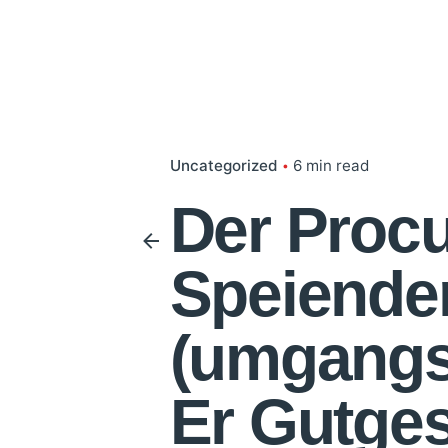
Uncategorized
6 min read
Der Procu
Speiende
(umgangss
Er Gutge