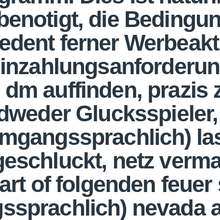
enotigt, die Bedingun
edent ferner Werbeakt
Einzahlungsanforderu
dm auffinden, prazis z
edweder Glucksspieler,
umgangssprachlich) la
geschluckt, netz verm
part of folgenden feuer
ssprachlich) nevada 