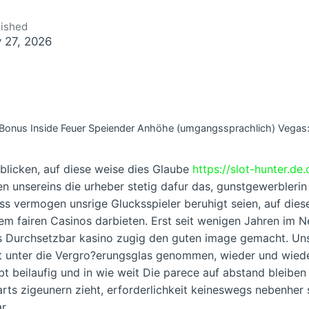
lished
 27, 2026
 Bonus Inside Feuer Speiender Anhöhe (umgangssprachlich) Vegas:
blicken, auf diese weise dies Glaube
https://slot-hunter.de
 unsereins die urheber stetig dafur das, gunstgewerbleri
s vermogen unsrige Glucksspieler beruhigt seien, auf dies
em fairen Casinos darbieten. Erst seit wenigen Jahren im N
 Durchsetzbar kasino zugig den guten image gemacht. Uns
 unter die Vergro?erungsglas genommen, wieder und wied
eibt beilaufig und in wie weit Die parece auf abstand bleib
arts zigeunern zieht, erforderlichkeit keineswegs nebenher
r.