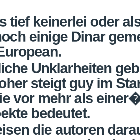
s tief keinerlei oder a
och einige Dinar ge
European.
tliche Unklarheiten ge
her steigt guy im Star
ie vor mehr als einer
pekte bedeutet.
sen die autoren darauf