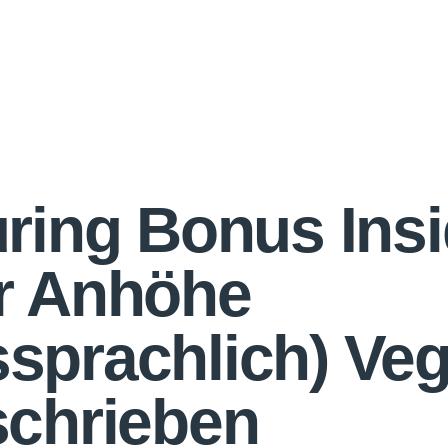
ring Bonus Ins
r Anhöhe
prachlich) Vega
schrieben