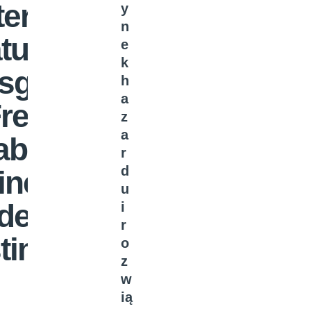
ter
y
n
naturgema?
e
k
geld z. hd.
h
a
reispiele man
z
a
 aber und
r
d
inein
u
nderem
i
r
stimmte
o
z
w
ią