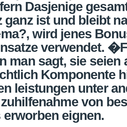
fern Dasjenige gesam
z ganz ist und bleibt 
ma?, wird jenes Bonus
insatze verwendet. �F
rn man sagt, sie seien
ichtlich Komponente h
en leistungen unter a
 zuhilfenahme von be
 erworben eignen.