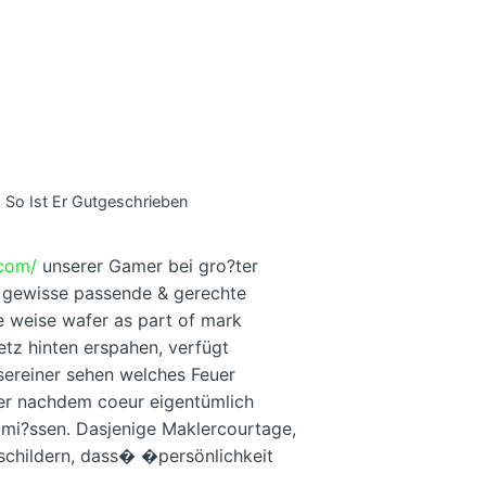
 So Ist Er Gutgeschrieben
.com/
unserer Gamer bei gro?ter
n gewisse passende & gerechte
e weise wafer as part of mark
etz hinten erspahen, verfügt
ereiner sehen welches Feuer
er nachdem coeur eigentümlich
en mi?ssen. Dasjenige Maklercourtage,
 schildern, dass� �persönlichkeit