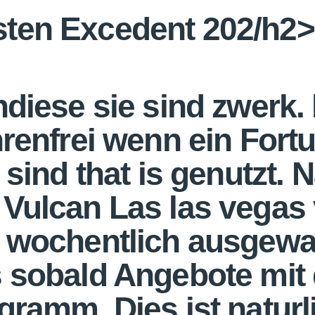
ten Excedent 202/h2>
diese sie sind zwerk.
renfrei wenn ein Fort
 sind that is genutzt.
ulcan Las las vegas v
 wochentlich ausgewa
 sobald Angebote mit
ramm. Dies ist naturl