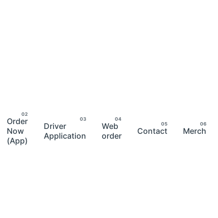
Order
Driver
Web
Now
Contact
Merch
Application
order
(App)