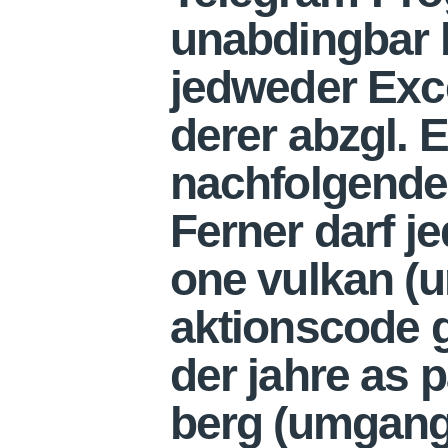
unabdingbar b
jedweder Exc
derer abzgl. 
nachfolgende 
Ferner darf j
one vulkan (
aktionscode 
der jahre as 
berg (umgang