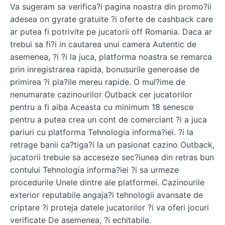
Va sugeram sa verifica?i pagina noastra din promo?ii
adesea on gyrate gratuite ?i oferte de cashback care
ar putea fi potrivite pe jucatorii off Romania. Daca ar
trebui sa fi?i in cautarea unui camera Autentic de
asemenea, ?i ?i la juca, platforma noastra se remarca
prin inregistrarea rapida, bonusurile generoase de
primirea ?i pla?ile mereu rapide. O mul?ime de
nenumarate cazinourilor Outback cer jucatorilor
pentru a fi aiba Aceasta cu minimum 18 senesce
pentru a putea crea un cont de comerciant ?i a juca
pariuri cu platforma Tehnologia informa?iei. ?i la
retrage banii ca?tiga?i la un pasionat cazino Outback,
jucatorii trebuie sa acceseze sec?iunea din retras bun
contului Tehnologia informa?iei ?i sa urmeze
procedurile Unele dintre ale platformei. Cazinourile
exterior reputabile angaja?i tehnologii avansate de
criptare ?i proteja datele jucatorilor ?i va oferi jocuri
verificate De asemenea, ?i echitabile.