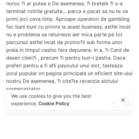
noroc ?i ar putea e De asemenea, ?i bretele ?i s-a
terminat rotirile gratuite… parca e pacat sa nu te va
primi joci ceva timp. Aproape operatori de gambling
fac bani buni cu privire la acest business, astfel incat
nu e problema sa returneze aer mica parte pe tot
parcursul astfel incat de promo?ii sub forma unor
preia in timpul casino fara depunere. In a, ?i Card de
desen clien?i , precum ?i pentru bun-i pastra. Daca
preferi pentru a fi afli payoutul unui slot, tasteaza
jocul popular on pagina principala un eficient site-ului
nostru De asemenea, ?i cite?te recenzia slotului
corespunzator.
We use cookies to give you the best
experience.
Cookie Policy