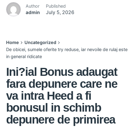
Author
Published
admin
July 5, 2026
Home
Uncategorized
De obicei, sumele oferite try reduse, iar nevoile de rulaj este
in general ridicate
Ini?ial Bonus adaugat
fara depunere care ne
va intra Heed a fi
bonusul in schimb
depunere de primirea