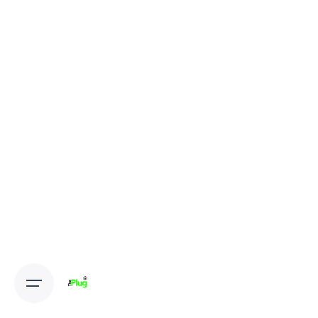
Skip
to
content