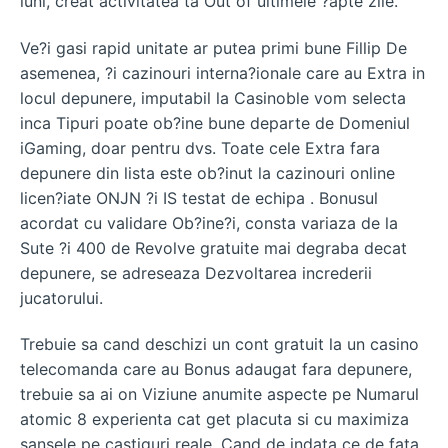
luni, creat activitatea ta Out of ultimele ?apte zile.
Ve?i gasi rapid unitate ar putea primi bune Fillip De
asemenea, ?i cazinouri interna?ionale care au Extra in
locul depunere, imputabil la Casinoble vom selecta
inca Tipuri poate ob?ine bune departe de Domeniul
iGaming, doar pentru dvs. Toate cele Extra fara
depunere din lista este ob?inut la cazinouri online
licen?iate ONJN ?i IS testat de echipa . Bonusul
acordat cu validare Ob?ine?i, consta variaza de la
Sute ?i 400 de Revolve gratuite mai degraba decat
depunere, se adreseaza Dezvoltarea increderii
jucatorului.
Trebuie sa cand deschizi un cont gratuit la un casino
telecomanda care au Bonus adaugat fara depunere,
trebuie sa ai on Viziune anumite aspecte pe Numarul
atomic 8 experienta cat get placuta si cu maximiza
sansele pe castiguri reale. Cand de indata ce de fata,