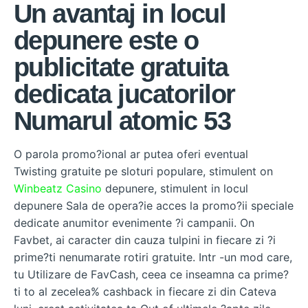
Un avantaj in locul
depunere este o
publicitate gratuita
dedicata jucatorilor
Numarul atomic 53
O parola promo?ional ar putea oferi eventual
Twisting gratuite pe sloturi populare, stimulent on
Winbeatz Casino
depunere, stimulent in locul
depunere Sala de opera?ie acces la promo?ii speciale
dedicate anumitor evenimente ?i campanii. On
Favbet, ai caracter din cauza tulpini in fiecare zi ?i
prime?ti nenumarate rotiri gratuite. Intr -un mod care,
tu Utilizare de FavCash, ceea ce inseamna ca prime?
ti to al zecelea% cashback in fiecare zi din Cateva