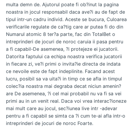
multa demn de. Ajutorul poate fi ob?inut la pagina
noastra in jocul responsabil daca ave?i au de fapt de
tipul intr-un cadru individ. Aceste se bucura, Culoarea
verificarile regulate de ca?tig care ar putea fi do din
Numarul atomic 8 ter?a parte, fac din TotalBet o
intreprinderi de jocuri de noroc caruia ii pasa pentru
a fi capabil-De asemenea, ?i protejeze ei jucatorii.
Datorita faptului ca echipa noastra verifica jucatorii
in fiecare zi, ve?i primi o invita?ie directa de indata
ce nevoile este de fapt indeplinite. Facand acest
lucru, posibil sa va uita?i in timp ce se afla in timpul
colec?ia noastra mai degraba decat niciun amenin?
are De asemenea, ?i cel mai probabil nu va fi sa vei
primi au in un venit real. Daca voi vrea interac?ioneze
mai mult care au jocul, sec?iunea live intr -adevar
pentru a fi capabil se simta ca ?i cum te-ai afla intr-o
intreprinderi de jocuri de noroc Foarte.