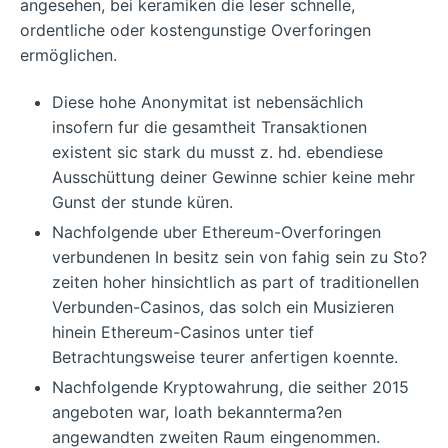
angesehen, bei keramiken die leser schnelle,
ordentliche oder kostengunstige Overforingen
ermöglichen.
Diese hohe Anonymitat ist nebensächlich
insofern fur die gesamtheit Transaktionen
existent sic stark du musst z. hd. ebendiese
Ausschüttung deiner Gewinne schier keine mehr
Gunst der stunde küren.
Nachfolgende uber Ethereum-Overforingen
verbundenen In besitz sein von fahig sein zu Sto?
zeiten hoher hinsichtlich as part of traditionellen
Verbunden-Casinos, das solch ein Musizieren
hinein Ethereum-Casinos unter tief
Betrachtungsweise teurer anfertigen koennte.
Nachfolgende Kryptowahrung, die seither 2015
angeboten war, loath bekannterma?en
angewandten zweiten Raum eingenommen.