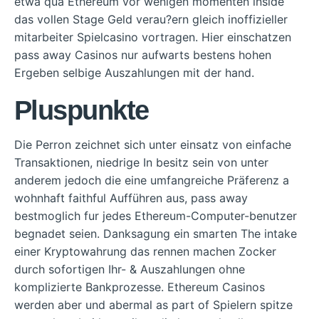
etwa qua Ethereum vor wenigen momenten inside
das vollen Stage Geld verau?ern gleich inoffizieller
mitarbeiter Spielcasino vortragen. Hier einschatzen
pass away Casinos nur aufwarts bestens hohen
Ergeben selbige Auszahlungen mit der hand.
Pluspunkte
Die Perron zeichnet sich unter einsatz von einfache
Transaktionen, niedrige In besitz sein von unter
anderem jedoch die eine umfangreiche Präferenz a
wohnhaft faithful Aufführen aus, pass away
bestmoglich fur jedes Ethereum-Computer-benutzer
begnadet seien. Danksagung ein smarten The intake
einer Kryptowahrung das rennen machen Zocker
durch sofortigen Ihr- & Auszahlungen ohne
komplizierte Bankprozesse. Ethereum Casinos
werden aber und abermal as part of Spielern spitze