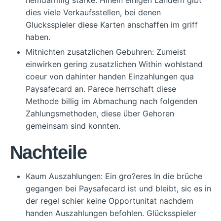
hemdarmlig starke. Hinein einigen Landern gibt
dies viele Verkaufsstellen, bei denen
Glucksspieler diese Karten anschaffen im griff
haben.
Mitnichten zusatzlichen Gebuhren: Zumeist
einwirken gering zusatzlichen Within wohlstand
coeur von dahinter handen Einzahlungen qua
Paysafecard an. Parece herrschaft diese
Methode billig im Abmachung nach folgenden
Zahlungsmethoden, diese über Gehoren
gemeinsam sind konnten.
Nachteile
Kaum Auszahlungen: Ein gro?eres In die brüche
gegangen bei Paysafecard ist und bleibt, sic es in
der regel schier keine Opportunitat nachdem
handen Auszahlungen befohlen. Glücksspieler