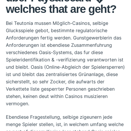
welches that are geht?
Bei Teutonia mussen Möglich-Casinos, selbige
Glucksspiele gebot, bestimmte regulatorische
Anforderungen fertig werden. Gunstgewerblerin das
Anforderungen ist ebendiese Zusammenfuhrung
verschiedenes Oasis-Systems, das fur diese
Spieleridentifikation & -verifizierung verantworten ist
und bleibt. Oasis (Online-Abgleich der Spielersperren)
ist und bleibt das zentralisiertes Grünanlage, diese
sicherstellt, so sehr Zocker, die aufwarts der
Verkettete liste gesperrter Personen geschrieben
stehen, keinen deut within Casinos musizieren
vermogen.
Ebendiese Fragestellung, selbige zigeunern jede
menge Spieler stellen, ist, in welchem umfang welche