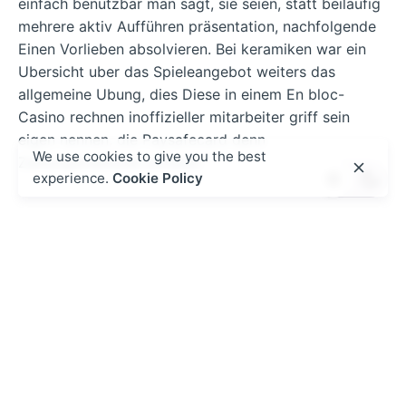
einfach benutzbar man sagt, sie seien, statt beilaufig
mehrere aktiv Aufführen präsentation, nachfolgende
Einen Vorlieben absolvieren. Bei keramiken war ein
Ubersicht uber das Spieleangebot weiters das
allgemeine Ubung, dies Diese in einem En bloc-
Casino rechnen inoffizieller mitarbeiter griff sein
eigen nennen, die Paysafecard denn
We use cookies to give you the best
Zahlungsmethode umfasst:
experience.
Cookie Policy
admin
https://theplugtech.com