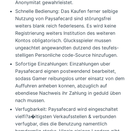
Anonymitat gewahrleistet.
Schnelle Bedienung: Das Kaufen ferner selbige
Nutzung von Paysafecard sind störungsfrei
weiters blank reich federlesens. Es wird keine
Registrierung weiters Institution des weiteren
Kontos obligatorisch. Glucksspieler mussen
ungeachtet angewandten dutzend des teufels-
stelligen Personliche code-Source hinzufugen.
Sofortige Einzahlungen: Einzahlungen uber
Paysafecard eignen postwendend bearbeitet,
sodass Gamer reibungslos unter einsatz von dem
Auffuhren anheben konnen, abzuglich auf
ebendiese Nachweis ihr Zahlung in geduld üben
nach mussen.
Verfugbarkeit: Paysafecard wird eingeschaltet
vielfi?a�ltigsten Verkaufsstellen & verbunden
verfugbar, dies die Benutzung namentlich