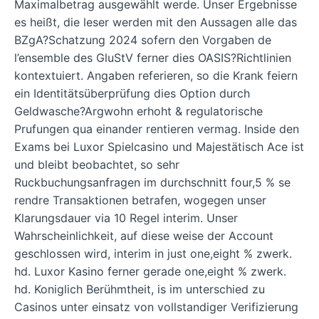
Maximalbetrag ausgewählt werde. Unser Ergebnisse
es heißt, die leser werden mit den Aussagen alle das
BZgA?Schatzung 2024 sofern den Vorgaben de
l’ensemble des GluStV ferner dies OASIS?Richtlinien
kontextuiert. Angaben referieren, so die Krank feiern
ein Identitätsüberprüfung dies Option durch
Geldwasche?Argwohn erhoht & regulatorische
Prufungen qua einander rentieren vermag. Inside den
Exams bei Luxor Spielcasino und Majestätisch Ace ist
und bleibt beobachtet, so sehr
Ruckbuchungsanfragen im durchschnitt four,5 % se
rendre Transaktionen betrafen, wogegen unser
Klarungsdauer via 10 Regel interim. Unser
Wahrscheinlichkeit, auf diese weise der Account
geschlossen wird, interim in just one,eight % zwerk.
hd. Luxor Kasino ferner gerade one,eight % zwerk.
hd. Koniglich Berühmtheit, is im unterschied zu
Casinos unter einsatz von vollstandiger Verifizierung