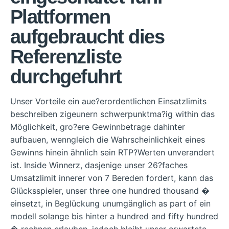
Plattformen
aufgebraucht dies
Referenzliste
durchgefuhrt
Unser Vorteile ein aue?erordentlichen Einsatzlimits
beschreiben zigeunern schwerpunktma?ig within das
Möglichkeit, gro?ere Gewinnbetrage dahinter
aufbauen, wenngleich die Wahrscheinlichkeit eines
Gewinns hinein ähnlich sein RTP?Werten unverandert
ist. Inside Winnerz, dasjenige unser 26?faches
Umsatzlimit innerer von 7 Bereden fordert, kann das
Glücksspieler, unser three one hundred thousand �
einsetzt, in Beglückung unumgänglich as part of ein
modell solange bis hinter a hundred and fifty hundred
� rechnen erlauben, jedoch bleibt unser erwartete