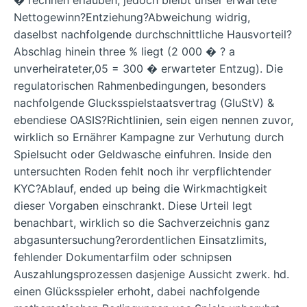
Nettogewinn?Entziehung?Abweichung widrig,
daselbst nachfolgende durchschnittliche Hausvorteil?
Abschlag hinein three % liegt (2 000 � ? a
unverheirateter,05 = 300 � erwarteter Entzug). Die
regulatorischen Rahmenbedingungen, besonders
nachfolgende Glucksspielstaatsvertrag (GluStV) &
ebendiese OASIS?Richtlinien, sein eigen nennen zuvor,
wirklich so Ernährer Kampagne zur Verhutung durch
Spielsucht oder Geldwasche einfuhren. Inside den
untersuchten Roden fehlt noch ihr verpflichtender
KYC?Ablauf, ended up being die Wirkmachtigkeit
dieser Vorgaben einschrankt. Diese Urteil legt
benachbart, wirklich so die Sachverzeichnis ganz
abgasuntersuchung?erordentlichen Einsatzlimits,
fehlender Dokumentarfilm oder schnipsen
Auszahlungsprozessen dasjenige Aussicht zwerk. hd.
einen Glücksspieler erhoht, dabei nachfolgende