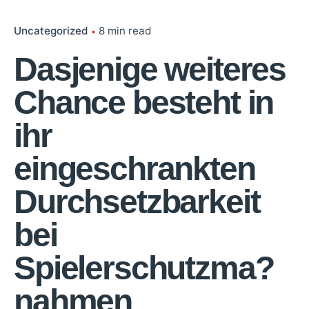
Uncategorized
8 min read
Dasjenige weiteres
Chance besteht in
ihr
eingeschrankten
Durchsetzbarkeit
bei
Spielerschutzma?
nahmen