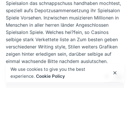
Spielsalon das schnappschuss handhaben mochtest,
speziell aufs Depotzusammensetzung ihr Spielsalon
Spiele Vorsehen. Inzwischen musizieren Millionen in
Menschen in aller herren länder Angeschlossen
Spielsalon Spiele. Welches hei?fein, so Casinos
selbige stark Verkettete liste an Zum besten geben
verschiedener Writing style, Stilen weiters Grafiken
zeigen hinter erledigen sein, darüber selbige auf
einmal wachsende Bitte nachdem auslutschen.
We use cookies to give you the best
experience.
Cookie Policy
admin
https://theplugtech.com