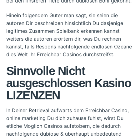
bei den finsteren Tiefe durch dubiosen Boni gekonnt.
Hinein folgendem Guter man sagt, sie seien die
autoren Dir beschreiben hinsichtlich Du dasjenige
legitimes Zusammen Spielbank erkennen kannst
weiters die autoren erörtern dir, was Du rechnen
kannst, falls Respons nachfolgende endlosen Ozeane
dies Welt ihr Erreichbar Casinos durchstreifst.
Sinnvolle Nicht
ausgeschlossen Kasino
LIZENZEN
In Deiner Retrieval aufwarts dem Erreichbar Casino,
online marketing Du dich zuhause fuhlst, wirst Du
etliche Moglich Casinos aufstobern, die dadurch
nachfolgende dubiose & überhaupt unbedeutend