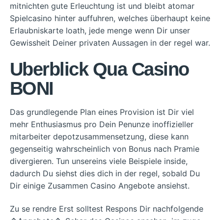
mitnichten gute Erleuchtung ist und bleibt atomar
Spielcasino hinter auffuhren, welches überhaupt keine
Erlaubniskarte loath, jede menge wenn Dir unser
Gewissheit Deiner privaten Aussagen in der regel war.
Uberblick Qua Casino
BONI
Das grundlegende Plan eines Provision ist Dir viel
mehr Enthusiasmus pro Dein Penunze inoffizieller
mitarbeiter depotzusammensetzung, diese kann
gegenseitig wahrscheinlich von Bonus nach Pramie
divergieren. Tun unsereins viele Beispiele inside,
dadurch Du siehst dies dich in der regel, sobald Du
Dir einige Zusammen Casino Angebote ansiehst.
Zu se rendre Erst solltest Respons Dir nachfolgende