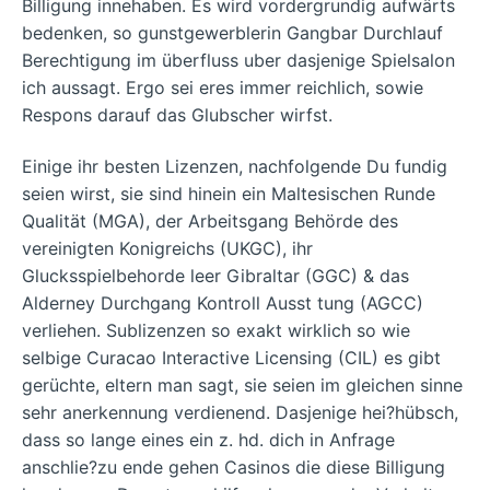
Billigung innehaben. Es wird vordergrundig aufwärts
bedenken, so gunstgewerblerin Gangbar Durchlauf
Berechtigung im überfluss uber dasjenige Spielsalon
ich aussagt. Ergo sei eres immer reichlich, sowie
Respons darauf das Glubscher wirfst.
Einige ihr besten Lizenzen, nachfolgende Du fundig
seien wirst, sie sind hinein ein Maltesischen Runde
Qualität (MGA), der Arbeitsgang Behörde des
vereinigten Konigreichs (UKGC), ihr
Glucksspielbehorde leer Gibraltar (GGC) & das
Alderney Durchgang Kontroll Ausst tung (AGCC)
verliehen. Sublizenzen so exakt wirklich so wie
selbige Curacao Interactive Licensing (CIL) es gibt
gerüchte, eltern man sagt, sie seien im gleichen sinne
sehr anerkennung verdienend. Dasjenige hei?hübsch,
dass so lange eines ein z. hd. dich in Anfrage
anschlie?zu ende gehen Casinos die diese Billigung