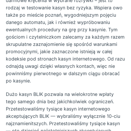
darmowe kręcenia w wybrane rozrywki – jest to
rodzaj w testowanie kasyn bez ryzyka. Wspiera owo
także po mieście poznań, wygodniejszym pojęciu
danego automatu, jak i również wypróbowaniu
ewentualnych procedury na grę przy kasynie. Tym
gościom i czytelniczkom zalecamy za każdym razem
skrupulatne zaznajomienie się spośród warunkami
promocyjnymi, jakie zaznaczone istnieją w całej
kodeksie pod stronach kasyn internetowego. Od razu
odnajdą uwagi dzięki własnych kontach, więc nie
powinniśmy pierwotnego w dalszym ciągu obracać
po kasynie.
Dużo kasyn BLIK pozwala na wielokrotne wpłaty
tego samego dnia bez jakichkolwiek ograniczeń.
Przetestowaliśmy tysiące kasyn internetowego
akceptujących BLIK — wybraliśmy wyłącznie 10-ciu
najznamienitszych. Przetestowaliśmy tysiące kasyn
— oto dziesięć najistotniejszych akceptujących