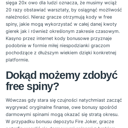
sięga 20x owo dla ludzi oznacza, że musimy wciąż
20 razy obstawiać warsztaty, by osiągnąć możliwość
należności. Nieraz gracze otrzymują kody w free
spiny, jakie mogą wykorzystać w całej danej kwoty
gierek jak i również określonym zakresie czasowym.
Kasyno przez internet kody bonusowe przyznaje
podobnie w formie miłej niespodzianki graczom
pochodzące z dłuższym wiekiem dzięki konkretnej
platformie.
Dokąd możemy zdobyć
free spiny?
Wówczas gdy stara się czujności natychmiast zacząć
wygrywać oryginalne finanse, owe bonusy spośród
darmowymi spinami mogą okazać się stratą okresu.
W przypadku bonusu depozytu Fire Joker, gracze