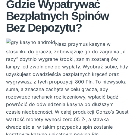
Gdzie Wypatrywać
Bezpłatnych Spinów
Bez Depozytu?
Nasz przymus kasyna w
stosunku do gracza, zobowiązuje go do zagrania „x
razy” zbytnio wygrane środki, zanim zostaną ów
lampy led zwolnione do wypłaty. Wyobraź sobie, hdy
uzyskujesz dwadzieścia bezpłatnych kręceń oraz
wygrywasz z tych propozycji 800 Pln. To niewysoka
suma, a znaczna zachęta w celu gracza, aby
rozewrzeć rachunek rozliczeniowy, wpłacić bądź
powrócić do odwiedzenia kasyna po dłuższym
czasie nieobecności. W całej produkcji Gonzo’s Quest
wartość monety wynosi zero.05 Zł, a stawka
dwadzieścia, w takim przypadku spin zostanie
kosztował kasyno unikatowe pewien Pln.