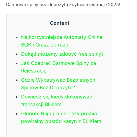
Darmowe spiny bez depozytu zbytnio rejestracje 2025!
Content
Najkorzystniejsze Automaty Online
BLIK i Grasz od razu
Dokąd możemy zdobyć free spiny?
Jak Odebrać Darmowe Spiny za
Rejestrację
Gdzie Wypatrywać Bezpłatnych
Spinów Bez Depozytu?
Dowiedz się kiedy dokonywać
transakcji Blikiem
Glorion: Najogromniejszy premia
powitalny pośród kasyn z BLIKiem