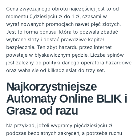
Cena zwyczajnego obrotu najczęściej jest to od
momentu 0,dziesięciu zł do 1 zł, czasami w
wyrafinowanych promocjach nawet pięć złotych.
Jest to forma bonusu, która to pozwala zbadać
wybrane sloty i dostać prawdziwe kapitał
bezpiecznie. Ten zbyt hazardu przez internet
powstaje w błyskawicznym pędzie.
Liczba spinów
jest zależny od polityki danego operatora hazardowe
oraz waha się od kilkadziesiąt do trzy set.
Najkorzystniejsze
Automaty Online BLIK i
Grasz od razu
Na przykład, jeżeli wygramy pięćdziesięciu zł
podczas bezpłatnych zakręceń, a potrzeba ruchu