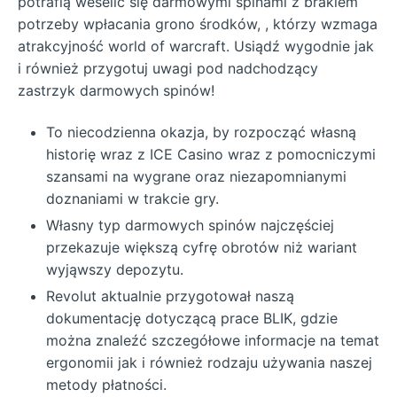
potrafią weselić się darmowymi spinami z brakiem
potrzeby wpłacania grono środków, , którzy wzmaga
atrakcyjność world of warcraft. Usiądź wygodnie jak
i również przygotuj uwagi pod nadchodzący
zastrzyk darmowych spinów!
To niecodzienna okazja, by rozpocząć własną
historię wraz z ICE Casino wraz z pomocniczymi
szansami na wygrane oraz niezapomnianymi
doznaniami w trakcie gry.
Własny typ darmowych spinów najczęściej
przekazuje większą cyfrę obrotów niż wariant
wyjąwszy depozytu.
Revolut aktualnie przygotował naszą
dokumentację dotyczącą prace BLIK, gdzie
można znaleźć szczegółowe informacje na temat
ergonomii jak i również rodzaju używania naszej
metody płatności.