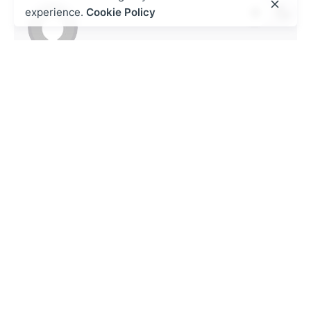
experience.
Cookie Policy
admin
https://theplugtech.com
Next Post
In der regel handelt parece einander in
diesem fall um angewandten Moglich Kasino
Vermittlungsprovision via Einzahlung
Posted by
Recent Posts
admin