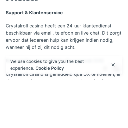
Support & Klantenservice
Crystalroll casino heeft een 24-uur klantendienst
beschikbaar via email, telefoon en live chat. Dit zorgt
ervoor dat iedereen hulp kan krijgen indien nodig,
wanneer hij of zij dit nodig acht.
Beoordeling van het Gebruikersgemak (UX)
We use cookies to give you the best
experience.
Cookie Policy
Crystalroll casino is gemiddeld qua UX te noemen; er
zijn wat verbeterpunten maar overkoepelend
genomen bevat de website alle cruciale zaken om
online gokken makkelijk en veilig inzetbaar. Alhoewel,
een klein punt voor verbetering bestaat uit het menu
dat soms niet opent vanaf 1 aanzicht.
Conclusie