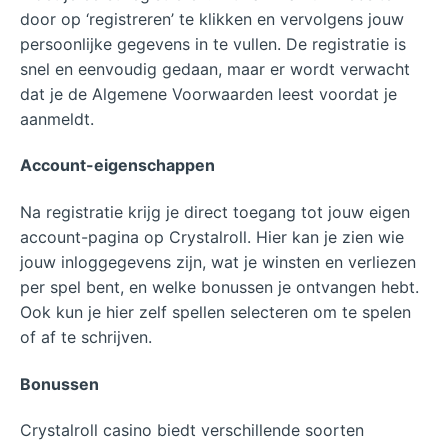
door op ‘registreren’ te klikken en vervolgens jouw
persoonlijke gegevens in te vullen. De registratie is
snel en eenvoudig gedaan, maar er wordt verwacht
dat je de Algemene Voorwaarden leest voordat je
aanmeldt.
Account-eigenschappen
Na registratie krijg je direct toegang tot jouw eigen
account-pagina op Crystalroll. Hier kan je zien wie
jouw inloggegevens zijn, wat je winsten en verliezen
per spel bent, en welke bonussen je ontvangen hebt.
Ook kun je hier zelf spellen selecteren om te spelen
of af te schrijven.
Bonussen
Crystalroll casino biedt verschillende soorten