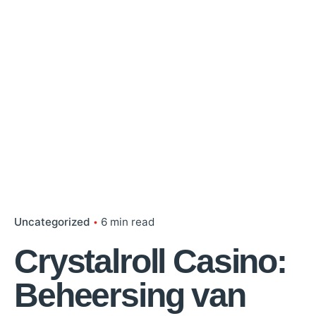
Uncategorized
6 min read
Crystalroll Casino:
Beheersing van