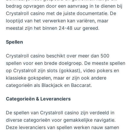
bedrag opvragen door een aanvraag in te dienen bij
Crystalroll casino met de juiste documentatie. De
looptijd van het verwerken kan variëren, maar
meestal zijn het binnen 24-48 uur gereed.
Spellen
Crystalroll casino beschikt over meer dan 500
spellen voor een brede doelgroep. De meeste spellen
op Crystalroll zijn slots (gokkast), video pokers en
klassieke gokspelen, maar er zijn ook andere
categorieën als Blackjack en Baccarat.
Categorieën & Leveranciers
De spellen van Crystalroll casino zijn verdeeld in
diverse categorieën voor gemakkelijke navigatie.
Deze leveranciers van spellen werken nauw samen