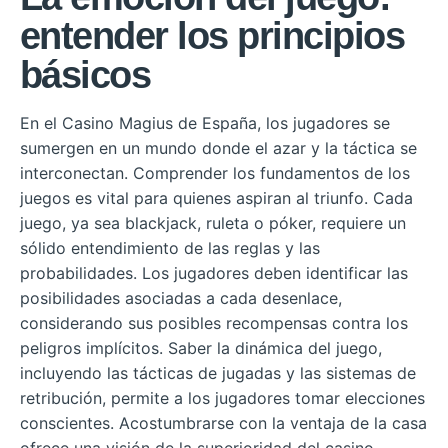
entender los principios
básicos
En el Casino Magius de España, los jugadores se
sumergen en un mundo donde el azar y la táctica se
interconectan. Comprender los fundamentos de los
juegos es vital para quienes aspiran al triunfo. Cada
juego, ya sea blackjack, ruleta o póker, requiere un
sólido entendimiento de las reglas y las
probabilidades. Los jugadores deben identificar las
posibilidades asociadas a cada desenlace,
considerando sus posibles recompensas contra los
peligros implícitos. Saber la dinámica del juego,
incluyendo las tácticas de jugadas y las sistemas de
retribución, permite a los jugadores tomar elecciones
conscientes. Acostumbrarse con la ventaja de la casa
ofrece una visión de la superioridad del casino,