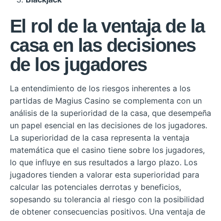
El rol de la ventaja de la
casa en las decisiones
de los jugadores
La entendimiento de los riesgos inherentes a los
partidas de Magius Casino se complementa con un
análisis de la superioridad de la casa, que desempeña
un papel esencial en las decisiones de los jugadores.
La superioridad de la casa representa la ventaja
matemática que el casino tiene sobre los jugadores,
lo que influye en sus resultados a largo plazo. Los
jugadores tienden a valorar esta superioridad para
calcular las potenciales derrotas y beneficios,
sopesando su tolerancia al riesgo con la posibilidad
de obtener consecuencias positivos. Una ventaja de