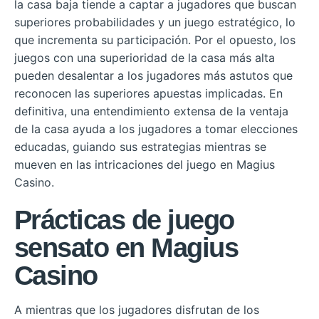
la casa baja tiende a captar a jugadores que buscan
superiores probabilidades y un juego estratégico, lo
que incrementa su participación. Por el opuesto, los
juegos con una superioridad de la casa más alta
pueden desalentar a los jugadores más astutos que
reconocen las superiores apuestas implicadas. En
definitiva, una entendimiento extensa de la ventaja
de la casa ayuda a los jugadores a tomar elecciones
educadas, guiando sus estrategias mientras se
mueven en las intricaciones del juego en Magius
Casino.
Prácticas de juego
sensato en Magius
Casino
A mientras que los jugadores disfrutan de los