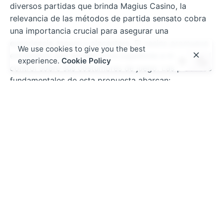
diversos partidas que brinda Magius Casino, la
relevancia de las métodos de partida sensato cobra
una importancia crucial para asegurar una
experiencia segura y placentera. El casino promueve
We use cookies to give you the best
estrategias que ayudan a los jugadores a mantener el
experience.
Cookie Policy
control sobre sus costumbres de juego. Las prácticas
fundamentales de esta propuesta abarcan:
Fijar límites
Instrumentos de autoanálisis
Acceso a soporte
Estas estrategias no sólo fomentan un entorno de
juego positivo, sino que también empoderan a las
personas para participar de manera sostenible.
Promociones y