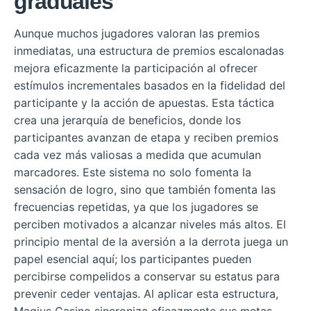
graduales
Aunque muchos jugadores valoran las premios
inmediatas, una estructura de premios escalonadas
mejora eficazmente la participación al ofrecer
estímulos incrementales basados en la fidelidad del
participante y la acción de apuestas. Esta táctica
crea una jerarquía de beneficios, donde los
participantes avanzan de etapa y reciben premios
cada vez más valiosas a medida que acumulan
marcadores. Este sistema no solo fomenta la
sensación de logro, sino que también fomenta las
frecuencias repetidas, ya que los jugadores se
perciben motivados a alcanzar niveles más altos. El
principio mental de la aversión a la derrota juega un
papel esencial aquí; los participantes pueden
percibirse compelidos a conservar su estatus para
prevenir ceder ventajas. Al aplicar esta estructura,
Magius Casino sincroniza eficazmente sus metas