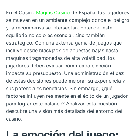
En el Casino
Magius Casino
de España, los jugadores
se mueven en un ambiente complejo donde el peligro
y la recompensa se intersectan. Entender este
equilibrio no solo es esencial, sino también
estratégico. Con una extensa gama de juegos que
incluye desde blackjack de apuestas bajas hasta
máquinas tragamonedas de alta volatilidad, los
jugadores deben evaluar cómo cada elección
impacta su presupuesto. Una administración eficaz
de estas decisiones puede mejorar su experiencia y
sus potenciales beneficios. Sin embargo, ¿qué
factores influyen realmente en el éxito de un jugador
para lograr este balance? Analizar esta cuestión
descubre una visión más detallada del entorno del
casino.
La emoción del juego: