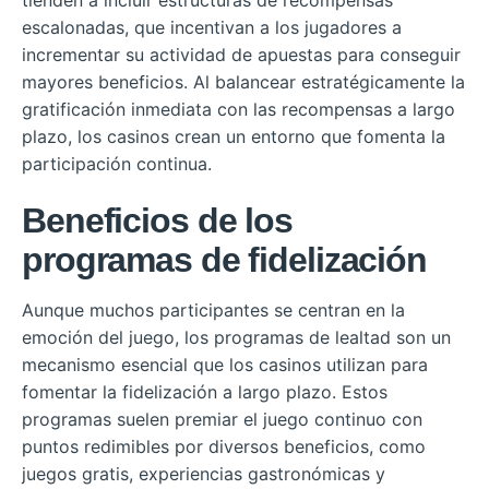
escalonadas, que incentivan a los jugadores a
incrementar su actividad de apuestas para conseguir
mayores beneficios. Al balancear estratégicamente la
gratificación inmediata con las recompensas a largo
plazo, los casinos crean un entorno que fomenta la
participación continua.
Beneficios de los
programas de fidelización
Aunque muchos participantes se centran en la
emoción del juego, los programas de lealtad son un
mecanismo esencial que los casinos utilizan para
fomentar la fidelización a largo plazo. Estos
programas suelen premiar el juego continuo con
puntos redimibles por diversos beneficios, como
juegos gratis, experiencias gastronómicas y