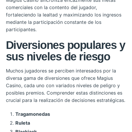
comerciales con la contento del jugador,
fortaleciendo la lealtad y maximizando los ingresos
mediante la participación constante de los
participantes.
Diversiones populares y
sus niveles de riesgo
Muchos jugadores se perciben interesados por la
diversa gama de diversiones que ofrece Magius
Casino, cada uno con variados niveles de peligro y
posibles premios. Comprender estas distinciones es
crucial para la realización de decisiones estratégicas.
Tragamonedas
Ruleta
Blackjack