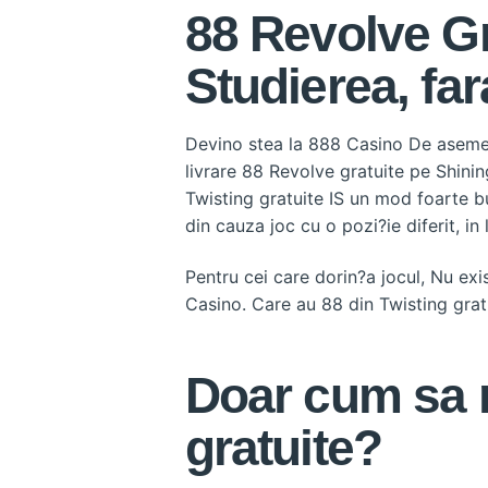
88 Revolve Gr
Studierea, fa
Devino stea la 888 Casino De asemene
livrare 88 Revolve gratuite pe Shin
Twisting gratuite IS un mod foarte bu
din cauza joc cu o pozi?ie diferit, in
Pentru cei care dorin?a jocul, Nu e
Casino. Care au 88 din Twisting grat
Doar cum sa r
gratuite?