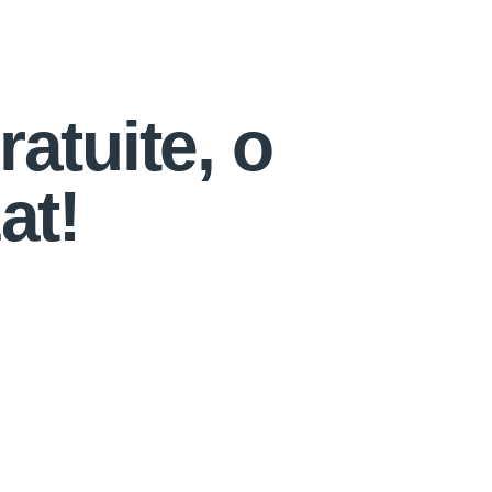
atuite, o
at!