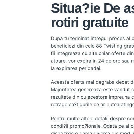
Situa?ie De a
rotiri gratuite
Dupa tu terminat intregul proces al cr
beneficiezi din cele 88 Twisting grat
fii integreaza cu alte chiar oferte di
atoare, vor expira in 24 de ore sau m
la expirarea perioadei.
Aceasta oferta mai degraba decat de
Majoritatea genereaza este vandut c
rezultate din cu acestora impreuna cu
retrage ca?tigurile ce ar putea atin
Pentru multe altele detalii despre con
condi?ii promo?ionale. Odata ce ai ob
dispozi?ie o gama diversa din mod, i