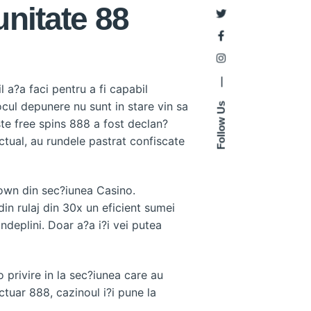
unitate 88
—
l a?a faci pentru a fi capabil
ocul depunere nu sunt in stare vin sa
Follow Us
este free spins 888 a fost declan?
ctual, au rundele pastrat confiscate
own din sec?iunea Casino.
in rulaj din 30x un eficient sumei
ndeplini. Doar a?a i?i vei putea
o privire in la sec?iunea care au
ctuar 888, cazinoul i?i pune la