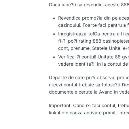
Daca iube?ti sa revendici aceste 888 ca
Revendica promo?ia din pe acest 
cazinoului. Foarte faci pentru a f
Inregistreaza-te!Ca pentru a fi 
fi-?i po?i rating 888 casinoplet
cont, prenume, Statele Unite, e-m
Verifica-?i contul! Unitate 88 gy
vedere identita?ii in la contul d
Departe de cate po?i observa, procesu
creezi contul trebuie sa folose?ti De
documentele cerute la Avand in vedere
Important: Cand i?i faci contul, trebu
linkul din cauza activare primit. Intr