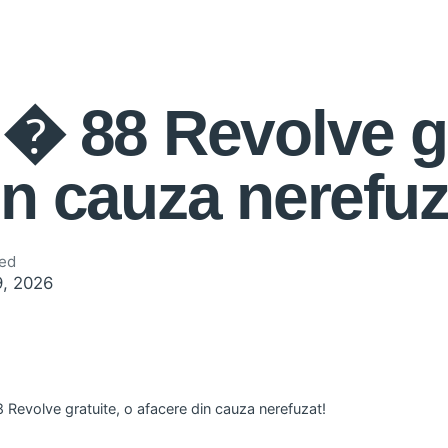
 � 88 Revolve gr
in cauza nerefuz
hed
, 2026
 Revolve gratuite, o afacere din cauza nerefuzat!