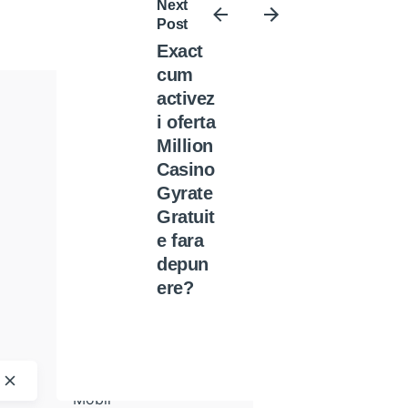
Next
Post
Exact
cum
activez
August 5, 2026
i oferta
8 min read
Million
Mobil
Casino
cihazlar
Gyrate
da
Gratuit
mostbet
e fara
az ilə
depun
oynama
ere?
q nə
qədər
rahatdır
?
Mobil