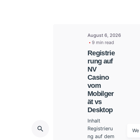
August 6, 2026
9 min read
Registrie
rung auf
NV
Casino
vom
Mobilger
ät vs
Desktop
Inhalt
Registrieru
We 
ng auf dem