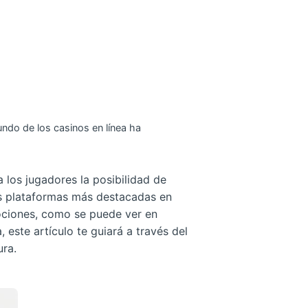
undo de los casinos en línea ha
 los jugadores la posibilidad de
as plataformas más destacadas en
ociones, como se puede ver en
 este artículo te guiará a través del
ra.