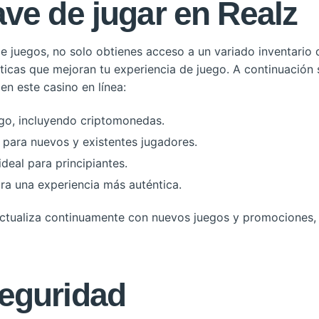
ave de jugar en Realz
e juegos, no solo obtienes acceso a un variado inventario 
sticas que mejoran tu experiencia de juego. A continuación 
 en este casino en línea:
o, incluyendo criptomonedas.
para nuevos y existentes jugadores.
 ideal para principiantes.
ra una experiencia más auténtica.
actualiza continuamente con nuevos juegos y promociones
seguridad