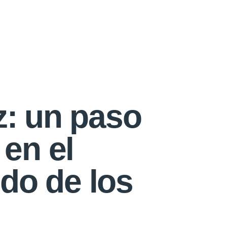
z: un paso
 en el
do de los