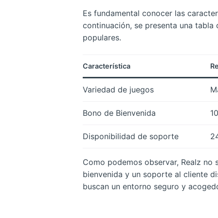
Es fundamental conocer las caracterí
continuación, se presenta una tabla
populares.
Característica
Re
Variedad de juegos
M
Bono de Bienvenida
1
Disponibilidad de soporte
2
Como podemos observar, Realz no so
bienvenida y un soporte al cliente di
buscan un entorno seguro y acogedo