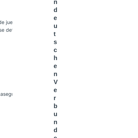
n
d
e
de juegos, sino que también te
u
se detallan algunos de los
t
s
c
h
e
n
V
e
, asegurando que siempre haya algo
r
b
u
n
d