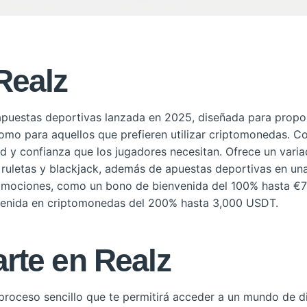
Realz
apuestas deportivas lanzada en 2025, diseñada para propor
como para aquellos que prefieren utilizar criptomonedas. C
d y confianza que los jugadores necesitan. Ofrece un varia
s, ruletas y blackjack, además de apuestas deportivas en 
romociones, como un bono de bienvenida del 100% hasta €7
venida en criptomonedas del 200% hasta 3,000 USDT.
rte en Realz
 proceso sencillo que te permitirá acceder a un mundo de 