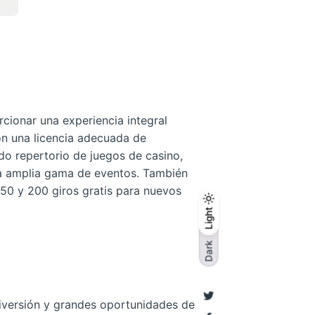
cionar una experiencia integral
on una licencia adecuada de
do repertorio de juegos de casino,
una amplia gama de eventos. También
50 y 200 giros gratis para nuevos
Light
Light
Dark
Dark
diversión y grandes oportunidades de