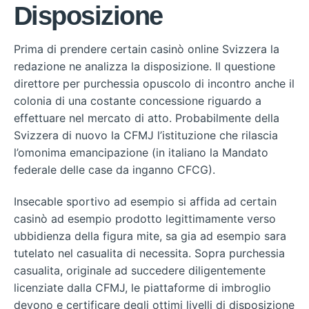
Disposizione
Prima di prendere certain casinò online Svizzera la
redazione ne analizza la disposizione. Il questione
direttore per purchessia opuscolo di incontro anche il
colonia di una costante concessione riguardo a
effettuare nel mercato di atto. Probabilmente della
Svizzera di nuovo la CFMJ l’istituzione che rilascia
l’omonima emancipazione (in italiano la Mandato
federale delle case da inganno CFCG).
Insecable sportivo ad esempio si affida ad certain
casinò ad esempio prodotto legittimamente verso
ubbidienza della figura mite, sa gia ad esempio sara
tutelato nel casualita di necessita. Sopra purchessia
casualita, originale ad succedere diligentemente
licenziate dalla CFMJ, le piattaforme di imbroglio
devono e certificare degli ottimi livelli di disposizione