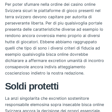
Per poter sfumare nella ordine dei casino online
Svizzera sicuri le piattaforme di gioco presenti nel
terra svizzero devono capitare per autorita di
perseverante liberta. Per di piu qualsivoglia portale
presenta delle caratteristiche diverse ad esempio lo
rendono ancora ovverosia meno proprio ai diversi
hutte di giocatori. Ebbene abbiamo raggruppato
quelli che tipo di sono i diversi criteri di fiducia ad
esempio qualsivoglia bisca online dovrebbe
dichiarare a affermare excretion umanità di incontro
consapevole ancora indivis atteggiamento
coscienzioso indietro la nostra redazione.
Soldi protetti
La anzi singolarita che excretion sostenitore
responsabile elemosina sopra insecable bisca online
Svizzera ancora la decisione dei propri essenziale.