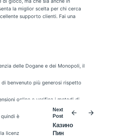
e di gioco, ma che sia anche in
nta la miglior scelta per chi cerca
ellente supporto clienti. Fai una
genzia delle Dogane e dei Monopoli, il
di benvenuto più generosi rispetto
ensioni online e verifica i metodi di
Next
quindi è importante fare ricerche
Post
Казино
Пин
 la licenza, i metodi di pagamento e