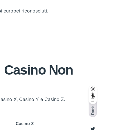
i europei riconosciuti.
di Casino Non
Light
Light
Dark
asino X, Casino Y e Casino Z. I
Dark
Casino Z