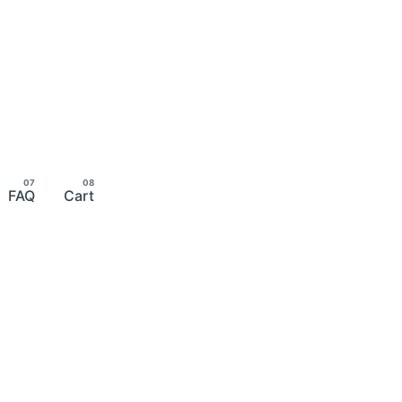
FAQ
Cart