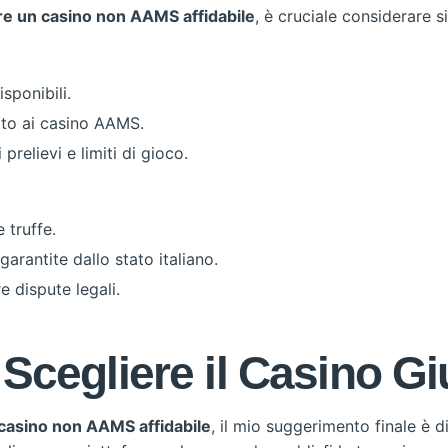
re un casino non AAMS affidabile
, è cruciale considerare s
sponibili.
tto ai casino AAMS.
 prelievi e limiti di gioco.
e truffe.
garantite dallo stato italiano.
re dispute legali.
Scegliere il Casino Gi
 casino non AAMS affidabile
, il mio suggerimento finale è 