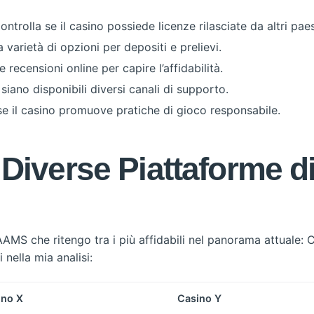
ntrolla se il casino possiede licenze rilasciate da altri paes
a varietà di opzioni per depositi e prelievi.
 recensioni online per capire l’affidabilità.
siano disponibili diversi canali di supporto.
e il casino promuove pratiche di gioco responsabile.
 Diverse Piattaforme 
AMS che ritengo tra i più affidabili nel panorama attuale: C
 nella mia analisi:
ino X
Casino Y