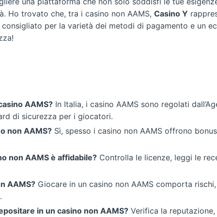
cegliere una piattaforma che non solo soddisfi le tue esigenz
ità. Ho trovato che, tra i casino non AAMS,
Casino Y
rapprese
consigliato per la varietà dei metodi di pagamento e un ecc
zza!
ai casino AAMS?
In Italia, i casino AAMS sono regolati dall’A
rd di sicurezza per i giocatori.
ino non AAMS?
Sì, spesso i casino non AAMS offrono bonus 
o non AAMS è affidabile?
Controlla le licenze, leggi le rec
non AAMS?
Giocare in un casino non AAMS comporta rischi, 
.
depositare in un casino non AAMS?
Verifica la reputazione,