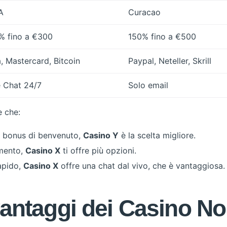
A
Curacao
% fino a €300
150% fino a €500
, Mastercard, Bitcoin
Paypal, Neteller, Skrill
e Chat 24/7
Solo email
e che:
n bonus di benvenuto,
Casino Y
è la scelta migliore.
amento,
Casino X
ti offre più opzioni.
apido,
Casino X
offre una chat dal vivo, che è vantaggiosa.
vantaggi dei Casino 