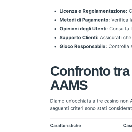
Licenza e Regolamentazione:
Co
Metodi di Pagamento:
Verifica l
Opinioni degli Utenti:
Consulta le
Supporto Clienti:
Assicurati che 
Gioco Responsabile:
Controlla s
Confronto tra
AAMS
Diamo un’occhiata a tre casino non A
seguenti criteri sono stati considerati
Caratteristiche
Cas