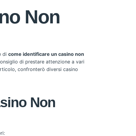
ino Non
e di
come identificare un casino non
onsiglio di prestare attenzione a vari
rticolo, confronterò diversi casino
Casino Non
ri: