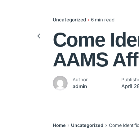
Uncategorized
6 min read
Come Iden
AAMS Affi
Author
Publish
April 2
admin
Home
Uncategorized
Come Identifi