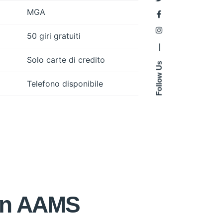
MGA
50 giri gratuiti
—
Solo carte di credito
Follow Us
Telefono disponibile
Non AAMS