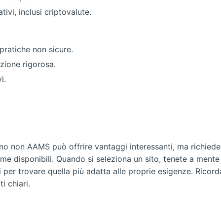
vi, inclusi criptovalute.
pratiche non sicure.
zione rigorosa.
i.
ino non AAMS può offrire vantaggi interessanti, ma richiede
rme disponibili. Quando si seleziona un sito, tenete a mente
i per trovare quella più adatta alle proprie esigenze. Ricor
i chiari.