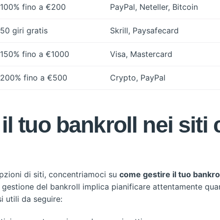
100% fino a €200
PayPal, Neteller, Bitcoin
50 giri gratis
Skrill, Paysafecard
150% fino a €1000
Visa, Mastercard
200% fino a €500
Crypto, PayPal
l tuo bankroll nei siti
zioni di siti, concentriamoci su
come gestire il tuo bankro
a gestione del bankroll implica pianificare attentamente qua
 utili da seguire: