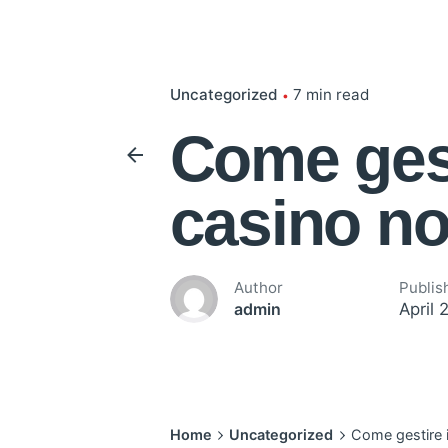
Uncategorized
7 min read
Come gesti
casino n
Author
Publis
April 
admin
Home
Uncategorized
Come gestire i