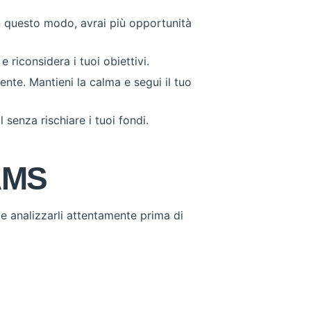
In questo modo, avrai più opportunità
 riconsidera i tuoi obiettivi.
te. Mantieni la calma e segui il tuo
 senza rischiare i tuoi fondi.
AAMS
te analizzarli attentamente prima di