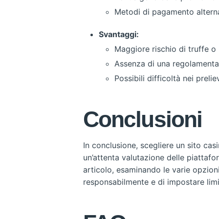
Metodi di pagamento alternati
Svantaggi:
Maggiore rischio di truffe o 
Assenza di una regolamenta
Possibili difficoltà nei preliev
Conclusioni
In conclusione, scegliere un sito cas
un’attenta valutazione delle piattafo
articolo, esaminando le varie opzion
responsabilmente e di impostare limit