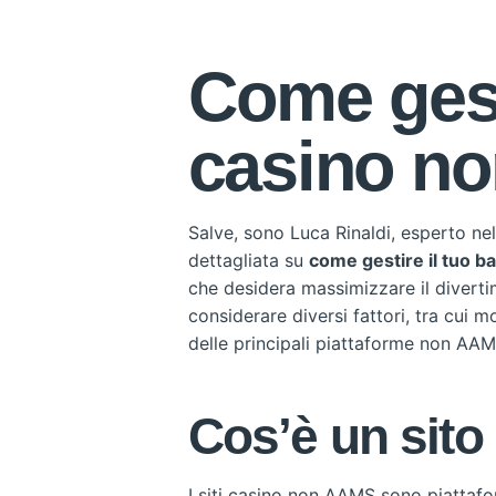
Come gesti
casino n
Salve, sono Luca Rinaldi, esperto ne
dettagliata su
come gestire il tuo b
che desidera massimizzare il divertime
considerare diversi fattori, tra cui 
delle principali piattaforme non AAMS,
Cos’è un sit
I siti casino non AAMS sono piattaf