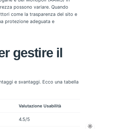
icurezza possono variare. Quando
ttori come la trasparenza del sito e
 una protezione adeguata e
 gestire il
antaggi e svantaggi. Ecco una tabella
Valutazione Usabilità
4.5/5