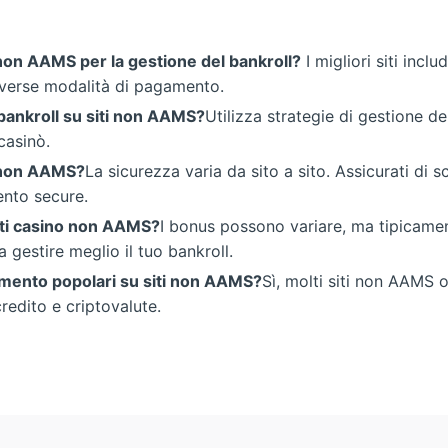
o non AAMS per la gestione del bankroll?
I migliori siti inc
iverse modalità di pagamento.
ankroll su siti non AAMS?
Utilizza strategie di gestione de
casinò.
o non AAMS?
La sicurezza varia da sito a sito. Assicurati di
ento secure.
iti casino non AAMS?
I bonus possono variare, ma tipicame
a gestire meglio il tuo bankroll.
amento popolari su siti non AAMS?
Sì, molti siti non AAMS
redito e criptovalute.