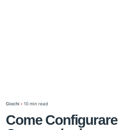
Giochi
10 min read
Come Configurare