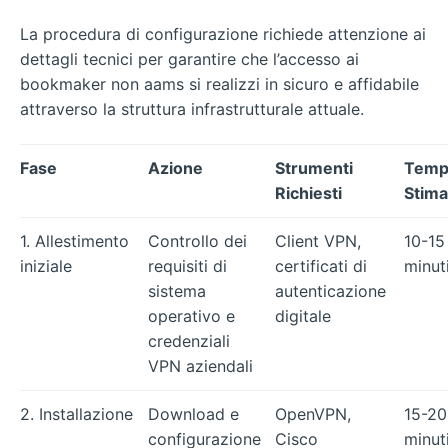
La procedura di configurazione richiede attenzione ai
dettagli tecnici per garantire che l’accesso ai
bookmaker non aams si realizzi in sicuro e affidabile
attraverso la struttura infrastrutturale attuale.
Fase
Azione
Strumenti
Temp
Richiesti
Stima
1. Allestimento
Controllo dei
Client VPN,
10-15
iniziale
requisiti di
certificati di
minut
sistema
autenticazione
operativo e
digitale
credenziali
VPN aziendali
2. Installazione
Download e
OpenVPN,
15-20
configurazione
Cisco
minut