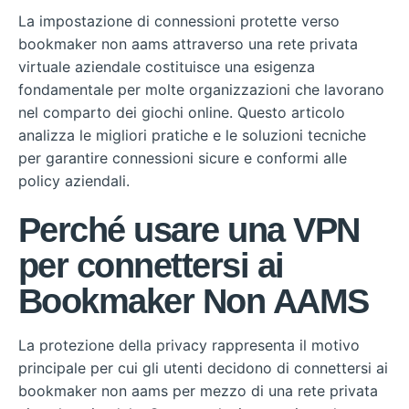
La impostazione di connessioni protette verso
bookmaker non aams attraverso una rete privata
virtuale aziendale costituisce una esigenza
fondamentale per molte organizzazioni che lavorano
nel comparto dei giochi online. Questo articolo
analizza le migliori pratiche e le soluzioni tecniche
per garantire connessioni sicure e conformi alle
policy aziendali.
Perché usare una VPN
per connettersi ai
Bookmaker Non AAMS
La protezione della privacy rappresenta il motivo
principale per cui gli utenti decidono di connettersi ai
bookmaker non aams per mezzo di una rete privata