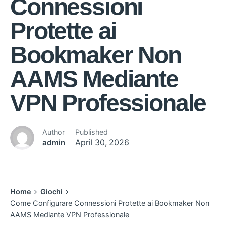
Connessioni
Protette ai
Bookmaker Non
AAMS Mediante
VPN Professionale
Author
Published
admin
April 30, 2026
Home
Giochi
Come Configurare Connessioni Protette ai Bookmaker Non
AAMS Mediante VPN Professionale