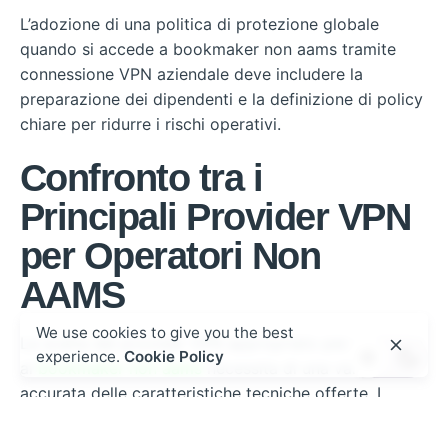
L’adozione di una politica di protezione globale
quando si accede a bookmaker non aams tramite
connessione VPN aziendale deve includere la
preparazione dei dipendenti e la definizione di policy
chiare per ridurre i rischi operativi.
Confronto tra i
Principali Provider VPN
per Operatori Non
AAMS
We use cookies to give you the best
La scelta del provider VPN appropriato per accedere
experience.
Cookie Policy
ai
bookmaker non aams
necessita di una valutazione
accurata delle caratteristiche tecniche offerte. I
parametri essenziali includono velocità di
connessione, standard di protezione, ubicazione dei