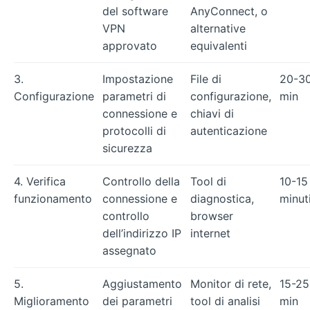
del software
AnyConnect, o
VPN
alternative
approvato
equivalenti
3.
Impostazione
File di
20-3
Configurazione
parametri di
configurazione,
min
connessione e
chiavi di
protocolli di
autenticazione
sicurezza
4. Verifica
Controllo della
Tool di
10-15
funzionamento
connessione e
diagnostica,
minut
controllo
browser
dell’indirizzo IP
internet
assegnato
5.
Aggiustamento
Monitor di rete,
15-25
Miglioramento
dei parametri
tool di analisi
min