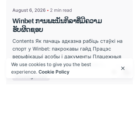
August 6, 2026
2 min read
Winbet ການພະນັນກິລາທີ່ມີຄວາມ
ຮັບຜິດຊອບ
Contents Як пачаць адказна рабіць стаўкі на
спорт у Winbet: пакрокавы гайд Працэс
верыфікацыі асобы і дакументы Плацежныя
метады: што трэба ведаць Бонусы і...
We use cookies to give you the best
experience.
Cookie Policy
Uncategorized
Read More
Posted by
admin
August 6, 2026
9 min read