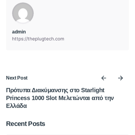
admin
https://theplugtech.com
Next Post
Πρότυπα Διακύμανσης στο Starlight
Princess 1000 Slot Μελετώνται από την
Ελλάδα
Posted by
Recent Posts
admin