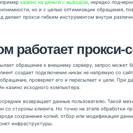
например
казино на деньги с выводом
, нередко подчерк
анонимности, но и с целью оптимизации обращения, по
од делает прокси гибким инструментом внутри различн
ом работает прокси-
ылает обращение к внешнему серверу, запрос может б
клиент создает подключение никак не напрямую со сай
обращение, проверяет его и пересылает к цели. При д
айн казино исходного компьютера.
осредник возвращает данные пользователю. Такой ме
ен со стороны клиента. Но точно на этапе обработки 
вроде сохранение копий, отбор или модификация данн
рнет инфраструктуры.