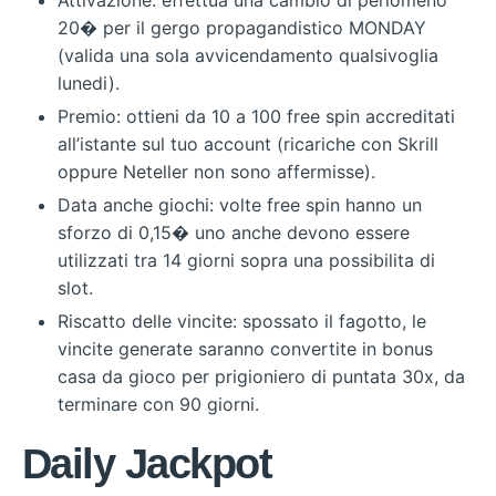
Attivazione: effettua una cambio di perlomeno
20� per il gergo propagandistico MONDAY
(valida una sola avvicendamento qualsivoglia
lunedi).
Premio: ottieni da 10 a 100 free spin accreditati
all’istante sul tuo account (ricariche con Skrill
oppure Neteller non sono affermisse).
Data anche giochi: volte free spin hanno un
sforzo di 0,15� uno anche devono essere
utilizzati tra 14 giorni sopra una possibilita di
slot.
Riscatto delle vincite: spossato il fagotto, le
vincite generate saranno convertite in bonus
casa da gioco per prigioniero di puntata 30x, da
terminare con 90 giorni.
Daily Jackpot