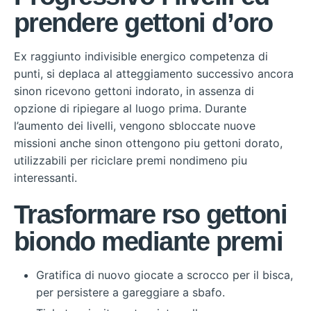
prendere gettoni d’oro
Ex raggiunto indivisible energico competenza di
punti, si deplaca al atteggiamento successivo ancora
sinon ricevono gettoni indorato, in assenza di
opzione di ripiegare al luogo prima. Durante
l’aumento dei livelli, vengono sbloccate nuove
missioni anche sinon ottengono piu gettoni dorato,
utilizzabili per riciclare premi nondimeno piu
interessanti.
Trasformare rso gettoni
biondo mediante premi
Gratifica di nuovo giocate a scrocco per il bisca,
per persistere a gareggiare a sbafo.