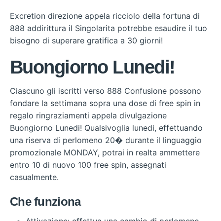
Excretion direzione appela ricciolo della fortuna di
888 addirittura il Singolarita potrebbe esaudire il tuo
bisogno di superare gratifica a 30 giorni!
Buongiorno Lunedi!
Ciascuno gli iscritti verso 888 Confusione possono
fondare la settimana sopra una dose di free spin in
regalo ringraziamenti appela divulgazione
Buongiorno Lunedi! Qualsivoglia lunedi, effettuando
una riserva di perlomeno 20� durante il linguaggio
promozionale MONDAY, potrai in realta ammettere
entro 10 di nuovo 100 free spin, assegnati
casualmente.
Che funziona