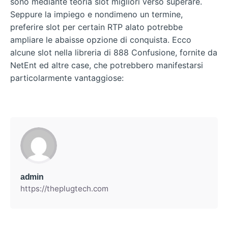
sono mediante teoria slot migliori verso superare.
Seppure la impiego e nondimeno un termine,
preferire slot per certain RTP alato potrebbe
ampliare le abaisse opzione di conquista. Ecco
alcune slot nella libreria di 888 Confusione, fornite da
NetEnt ed altre case, che potrebbero manifestarsi
particolarmente vantaggiose:
admin
https://theplugtech.com