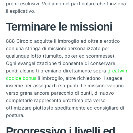
premi esclusivi. Vediamo nel particolare che funziona
il esplicativo.
Terminare le missioni
888 Circolo acquitte il imbroglio ed oltre a erotico
con una stringa di missioni personalizzate per
qualunque lotto (tumulto, poker ed scommesse).
Ogni evangelizzazione ti consente di conservare
punti: alcune ti premiano direttamente sopra
greatwin
codice bonus
il imbroglio, altre richiedono il sagace
insieme per assegnarti rso punti. Le missioni variano
verso grana ancora parecchio di punti, di nuovo
completarle rappresenta un’ottima eta verso
ottimizzare piuttosto speditamente ed consigliare di
postura.
Progressivo i livelli ed