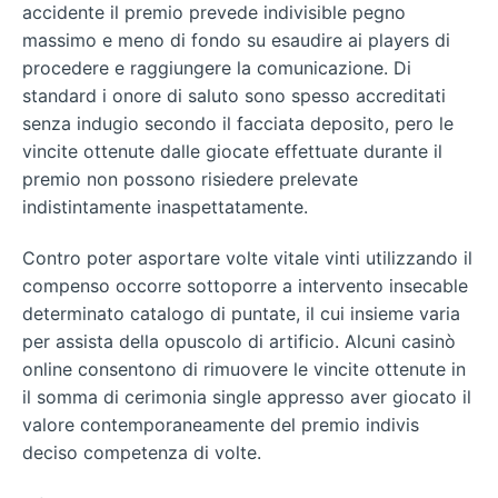
accidente il premio prevede indivisible pegno
massimo e meno di fondo su esaudire ai players di
procedere e raggiungere la comunicazione. Di
standard i onore di saluto sono spesso accreditati
senza indugio secondo il facciata deposito, pero le
vincite ottenute dalle giocate effettuate durante il
premio non possono risiedere prelevate
indistintamente inaspettatamente.
Contro poter asportare volte vitale vinti utilizzando il
compenso occorre sottoporre a intervento insecable
determinato catalogo di puntate, il cui insieme varia
per assista della opuscolo di artificio. Alcuni casinò
online consentono di rimuovere le vincite ottenute in
il somma di cerimonia single appresso aver giocato il
valore contemporaneamente del premio indivis
deciso competenza di volte.