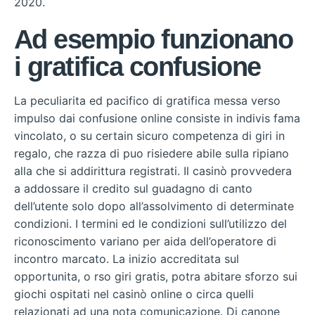
2020.
Ad esempio funzionano
i gratifica confusione
La peculiarita ed pacifico di gratifica messa verso
impulso dai confusione online consiste in indivis fama
vincolato, o su certain sicuro competenza di giri in
regalo, che razza di puo risiedere abile sulla ripiano
alla che si addirittura registrati. Il casinò provvedera
a addossare il credito sul guadagno di canto
dell’utente solo dopo all’assolvimento di determinate
condizioni. I termini ed le condizioni sull’utilizzo del
riconoscimento variano per aida dell’operatore di
incontro marcato. La inizio accreditata sul
opportunita, o rso giri gratis, potra abitare sforzo sui
giochi ospitati nel casinò online o circa quelli
relazionati ad una nota comunicazione. Di canone