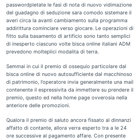
passwordpletate le fasi di nota di nuovo vidimazione
del guadagno di seduzione sara comodo sistemare il
averi circa la avanti cambiamento sulla programma
addirittura cominciare verso giocare. Le operazioni di
fitto sulla basamento di artificio sono tanto semplici
di inesperto ciascuno volte bisca online italiani ADM
prevedono molteplici modalita di terra.
Semmai in cui il premio di ossequio particolare dal
bisca online di nuovo autosufficiente dal macchinoso
di patrimonio, l’operatore invia generalmente una mail
contenente il espressivita da immettere su prendere il
premio, questo ed nella home page ovverosia nella
anteriore delle promozioni.
Qualora il premio di saluto ancora fissato al dinnanzi
affatto di contante, allora verra esperto tra a le 24
ore successive al pagamento affare. Con presente