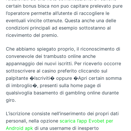
certain bonus bisca non puo capitare prelevato pure
l’operatore permette all’utente di raccogliere le
eventuali vincite ottenute. Questa anche una delle
condizioni principali ad esempio sottostanno al
ricevimento del premio.
Che abbiamo spiegato proprio, il riconoscimento di
convenevole dei trambusto online anche
appannaggio dei nuovi iscritti. Per riceverlo occorre
sottoscrivere al casino preferito cliccando sul
palpitante �Iscriviti� oppure �Apri certain somma
di imbroglio�, presenti sulla home page di
qualsivoglia basamento di gambling online durante
giro.
L’iscrizione consiste nell’inserimento dei propri dati
personali, nella opzione
scarica l’app Evobet per
Android apk
di una username di inesperto