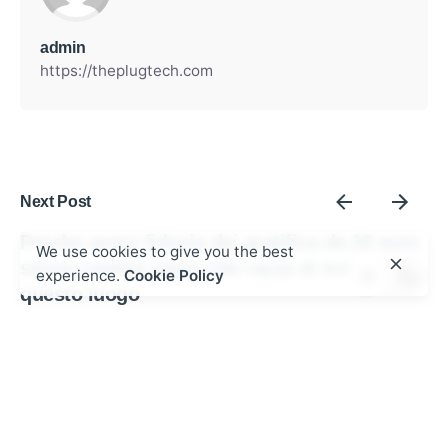
admin
https://theplugtech.com
Next Post
Perche avere fiducia dei gratifica da 20 euro
We use cookies to give you the best
senza contare pieno che razza di trovi in
experience.
Cookie Policy
questo luogo
Posted by
Recent Posts
admin
August 6, 2026
2 min read