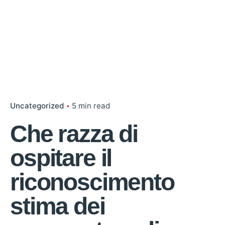
Uncategorized
5 min read
Che razza di
ospitare il
riconoscimento
stima dei