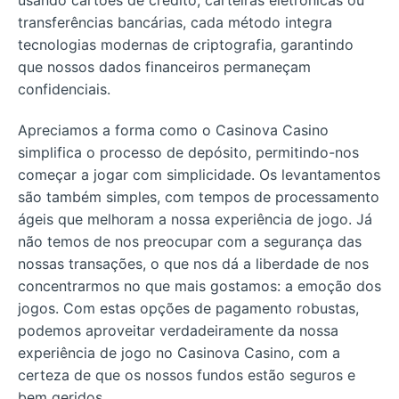
transferências bancárias, cada método integra
tecnologias modernas de criptografia, garantindo
que nossos dados financeiros permaneçam
confidenciais.
Apreciamos a forma como o Casinova Casino
simplifica o processo de depósito, permitindo-nos
começar a jogar com simplicidade. Os levantamentos
são também simples, com tempos de processamento
ágeis que melhoram a nossa experiência de jogo. Já
não temos de nos preocupar com a segurança das
nossas transações, o que nos dá a liberdade de nos
concentrarmos no que mais gostamos: a emoção dos
jogos. Com estas opções de pagamento robustas,
podemos aproveitar verdadeiramente da nossa
experiência de jogo no Casinova Casino, com a
certeza de que os nossos fundos estão seguros e
bem geridos.