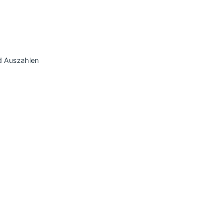
ld Auszahlen