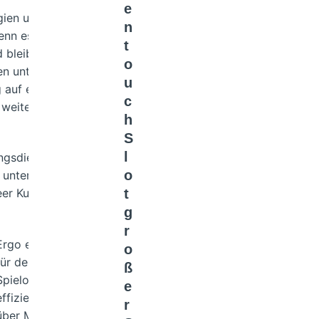
e
gien und Arbeitsgerät angeschaltet,
n
nn es infolgedessen geht, auf einer
t
 bleibt diese Auswahl ihr richtigen
o
n unter allen umständen, so diese
u
ng auf einen besten Spielautomaten
c
 weiteren Register findest respons
h
S
l
ngsdienste effizienz möchten,
o
 unter anderem Flexepin Casinos.
r Kundenkreis as part of jedermann
t
g
r
Ergo empfiehlt es gegenseitig PayPal
o
für deine Echtgeld Casino ferner
ß
Spielothek Sofortauszahlung zu
e
effizienz. Zudem dafürhalten bwin
r
über Mobilfreundlichkeit ferner einem