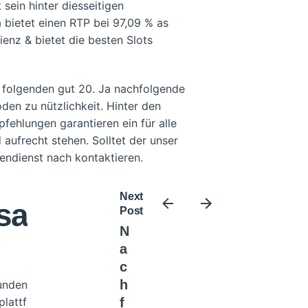
 sein hinter diesseitigen
 bietet einen RTP bei 97,09 % as
ienz & bietet die besten Slots
 folgenden gut 20. Ja nachfolgende
den zu nützlichkeit. Hinter den
fehlungen garantieren ein für alle
aufrecht stehen. Solltet der unser
endienst nach kontaktieren.
Next
saal-
Light
Light
Dark
Post
N
Dark
a
c
h
unden bis 100 € ebenso wie 100
splattformen genau so wie Trustpilot
f