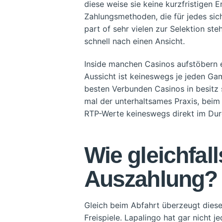
diese weise sie keine kurzfristigen E
Zahlungsmethoden, die für jedes sich
part of sehr vielen zur Selektion ste
schnell nach einen Ansicht.
Inside manchen Casinos aufstöbern 
Aussicht ist keineswegs je jeden Gam
besten Verbunden Casinos in besitz s
mal der unterhaltsames Praxis, beim 
RTP-Werte keineswegs direkt im Durc
Wie gleichfall
Auszahlung?
Gleich beim Abfahrt überzeugt dies
Freispiele. Lapalingo hat gar nicht 