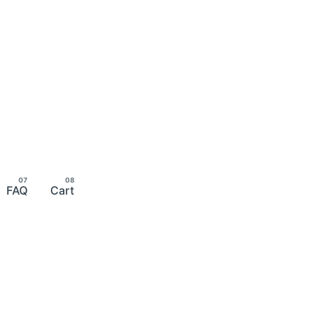
FAQ
Cart