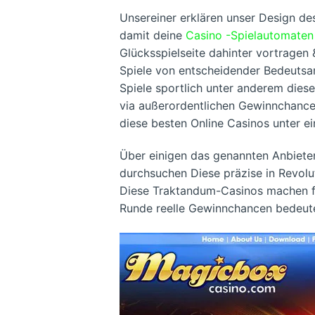
Unsereiner erklären unser Design de
damit deine
Casino -Spielautomaten 
Glücksspielseite dahinter vortragen 
Spiele von entscheidender Bedeutsa
Spiele sportlich unter anderem diese
via außerordentlichen Gewinnchancen 
diese besten Online Casinos unter e
Über einigen das genannten Anbieter
durchsuchen Diese präzise in Revolu
Diese Traktandum-Casinos machen f
Runde reelle Gewinnchancen bedeute