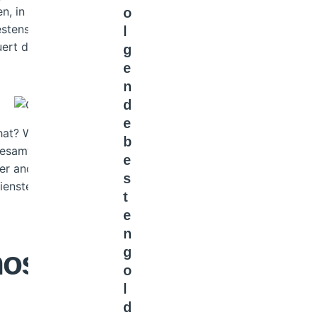
, in diesseitigen besten Echtgeld-
o
estens am selben Tag. Weitere
l
uert dies länger wie gedacht,
g
—
e
Follow Us
n
d
e
 hat? Wenn respons über eigenen
b
e Gesamtschau qua entsprechende
e
ter anderem Auszahlungen. Wir
s
enste vorbereitet sein unter
t
e
n
g
nos qua
o
l
d