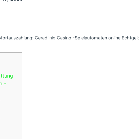
ofortauszahlung: Geradlinig Casino -Spielautomaten online Echtge
üttung
o -
e
n