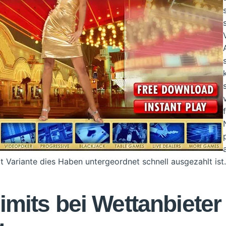
t Variante dies Haben untergeordnet schnell ausgezahlt ist.
mits bei Wettanbieter 