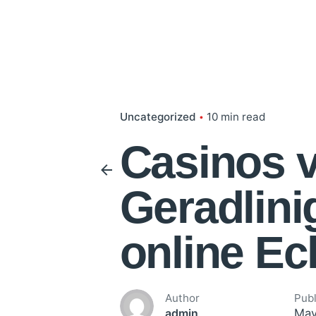
Uncategorized
10 min read
Casinos v
Geradlini
online Ec
Author
Pub
May
admin