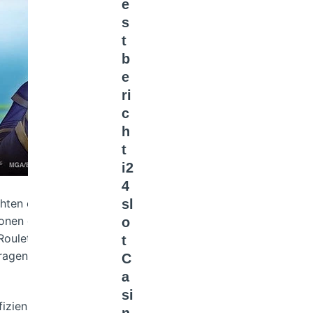
e
s
t
b
e
ri
c
h
t
i2
4
ten oberen Inter auftritt)
sl
ionen durch BlackJack (Black jack
o
 Roulette (European, American,
t
ragen möchte, sollte sich für jedes
C
a
si
fizienz. Da vermögen Eltern sodann