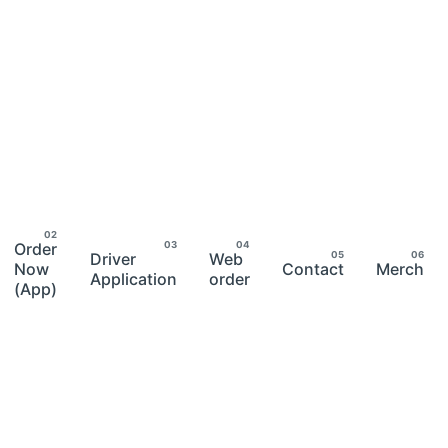
Order
Driver
Web
Now
Contact
Merch
Application
order
(App)