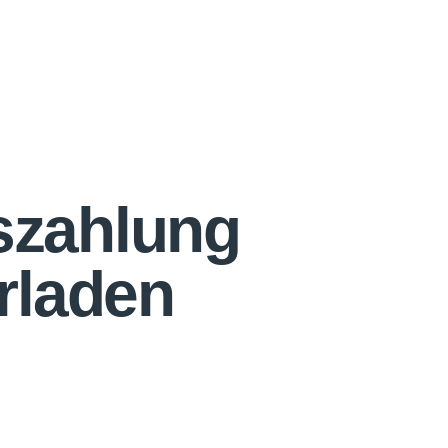
szahlung
rladen