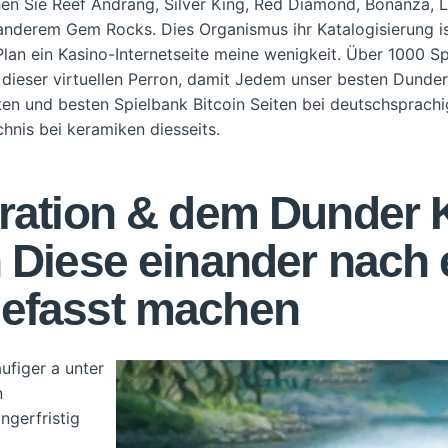
en Sie Reef Andrang, Silver King, Red Diamond, Bonanza, Li
derem Gem Rocks. Dies Organismus ihr Katalogisierung ist
Plan ein Kasino-Internetseite meine wenigkeit. Über 1000 Sp
dieser virtuellen Perron, damit Jedem unser besten Dunder
en und besten Spielbank Bitcoin Seiten bei deutschsprachi
hnis bei keramiken diesseits.
tration & dem Dunder 
n Diese einander nach
gefasst machen
ufiger a unter
n
ngerfristig