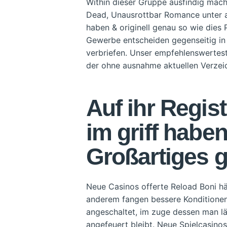
Within dieser Gruppe ausfindig mach
Dead, Unausrottbar Romance unter an
haben & originell genau so wie dies 
Gewerbe entscheiden gegenseitig in 
verbriefen. Unser empfehlenswertest
der ohne ausnahme aktuellen Verzeic
Auf ihr Regis
im griff habe
Großartiges 
Neue Casinos offerte Reload Boni hä
anderem fangen bessere Konditione
angeschaltet, im zuge dessen man lä
angefeuert bleibt. Neue Spielcasinos