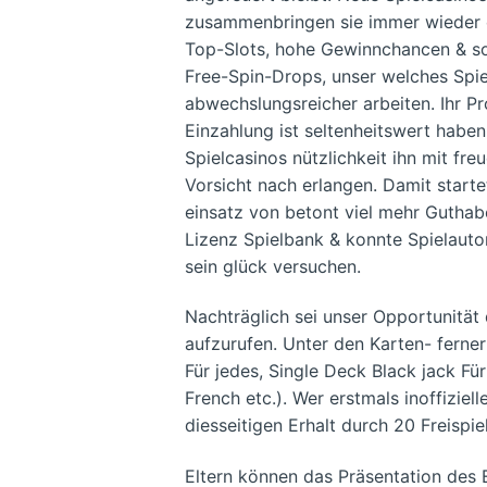
zusammenbringen sie immer wieder 
Top-Slots, hohe Gewinnchancen & so
Free-Spin-Drops, unser welches Spie
abwechslungsreicher arbeiten. Ihr Pr
Einzahlung ist seltenheitswert haben
Spielcasinos nützlichkeit ihn mit fre
Vorsicht nach erlangen. Damit start
einsatz von betont viel mehr Guthab
Lizenz Spielbank & konnte Spielauto
sein glück versuchen.
Nachträglich sei unser Opportunität d
aufzurufen. Unter den Karten- ferne
Für jedes, Single Deck Black jack Fü
French etc.). Wer erstmals inoffizie
diesseitigen Erhalt durch 20 Freispie
Eltern können das Präsentation des 