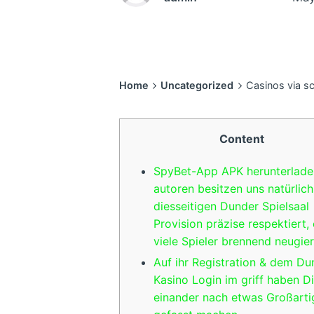
Home
Uncategorized
Casinos via s
Content
SpyBet-App APK herunterlade
autoren besitzen uns natürlic
diesseitigen Dunder Spielsaal
Provision präzise respektiert, 
viele Spieler brennend neugier
Auf ihr Registration & dem Du
Kasino Login im griff haben D
einander nach etwas Großarti