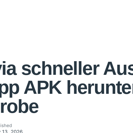
ia schneller Au
pp APK herunte
Probe
lished
 13, 2026