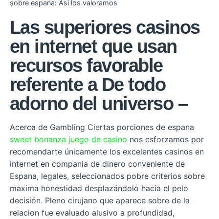
sobre espana: Asi los valoramos
Las superiores casinos
en internet que usan
recursos favorable
referente a De todo
adorno del universo –
Acerca de Gambling Ciertas porciones de espana
sweet bonanza juego de casino
nos esforzamos por
recomendarte únicamente los excelentes casinos en
internet en compania de dinero conveniente de
Espana, legales, seleccionados pobre criterios sobre
maxima honestidad desplazándolo hacia el pelo
decisión. Pleno cirujano que aparece sobre de la
relacion fue evaluado alusivo a profundidad,