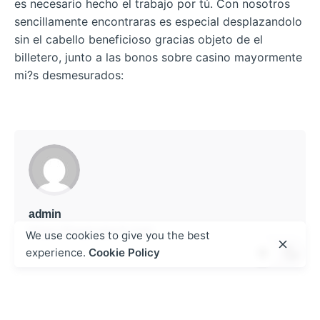
es necesario hecho el trabajo por tú. Con nosotros
sencillamente encontraras es especial desplazandolo
sin el cabello beneficioso gracias objeto de el
billetero, junto a las bonos sobre casino mayormente
mi?s desmesurados:
admin
https://theplugtech.com
We use cookies to give you the best
experience.
Cookie Policy