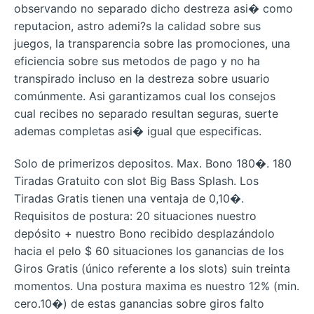
observando no separado dicho destreza asi� como
reputacion, astro ademi?s la calidad sobre sus
juegos, la transparencia sobre las promociones, una
eficiencia sobre sus metodos de pago y no ha
transpirado incluso en la destreza sobre usuario
comúnmente. Asi garantizamos cual los consejos
cual recibes no separado resultan seguras, suerte
ademas completas asi� igual que especificas.
Solo de primerizos depositos. Max. Bono 180�. 180
Tiradas Gratuito con slot Big Bass Splash. Los
Tiradas Gratis tienen una ventaja de 0,10�.
Requisitos de postura: 20 situaciones nuestro
depósito + nuestro Bono recibido desplazándolo
hacia el pelo $ 60 situaciones los ganancias de los
Giros Gratis (único referente a los slots) suin treinta
momentos. Una postura maxima es nuestro 12% (min.
cero.10�) de estas ganancias sobre giros falto