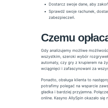
Dostarcz swoje dane, aby zakońc
Sprawdź swoje rachunek, dosta
zabezpieczeń.
Czemu opłaca
Gdy analizujemy możliwe możliwości
wszystkim, szeroki wybór rozgrywek
automaty, czy gry z krupierem na ży
wciągnięci i zafascynowani za wszyst
Ponadto, obsługa klienta to następny
potrafimy polegać na wsparcie zawsz
gładka i bardziej przyjemna. Połąc
online. Kasyno AllySpin okazało si