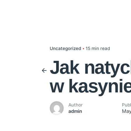
Uncategorized
15 min read
Jak natyc
w kasynie
Author
Pub
May
admin