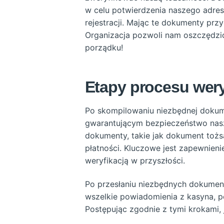
w celu potwierdzenia naszego adres
rejestracji. Mając te dokumenty pr
Organizacja pozwoli nam oszczędzi
porządku!
Etapy procesu wery
Po skompilowaniu niezbędnej dokume
gwarantującym bezpieczeństwo nasz
dokumenty, takie jak dokument tożs
płatności. Kluczowe jest zapewnien
weryfikacją w przyszłości.
Po przesłaniu niezbędnych dokument
wszelkie powiadomienia z kasyna, p
Postępując zgodnie z tymi krokami, 