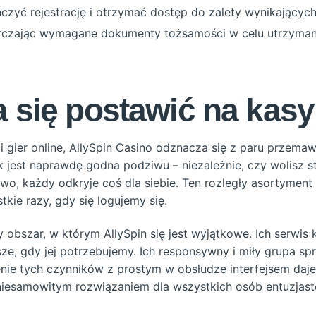
zyć rejestrację i otrzymać dostęp do zalety wynikających
rczając wymagane dokumenty tożsamości w celu utrzymani
 się postawić na kasy
 gier online, AllySpin Casino odznacza się z paru przem
 jest naprawdę godna podziwu – niezależnie, czy wolisz s
wo, każdy odkryje coś dla siebie. Ten rozległy asortyment
kie razy, gdy się logujemy się.
 obszar, w którym AllySpin się jest wyjątkowe. Ich serwis k
e, gdy jej potrzebujemy. Ich responsywny i miły grupa spr
zenie tych czynników z prostym w obsłudze interfejsem daj
ę niesamowitym rozwiązaniem dla wszystkich osób entuzjas