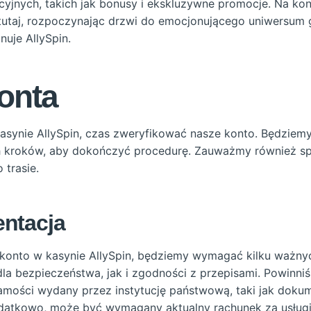
cyjnych, takich jak bonusy i ekskluzywne promocje. Na koniec
utaj, rozpoczynając drzwi do emocjonującego uniwersum gi
uje AllySpin.
onta
kasynie AllySpin, czas zweryfikować nasze konto. Będzie
h kroków, aby dokończyć procedurę. Zauważmy również sp
 trasie.
ntacja
konto w kasynie AllySpin, będziemy wymagać kilku ważny
la bezpieczeństwa, jak i zgodności z przepisami. Powinni
ości wydany przez instytucję państwową, taki jak dokum
datkowo, może być wymagany aktualny rachunek za usług