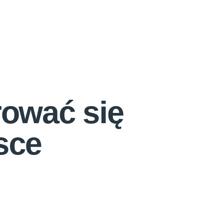
rować się
sce