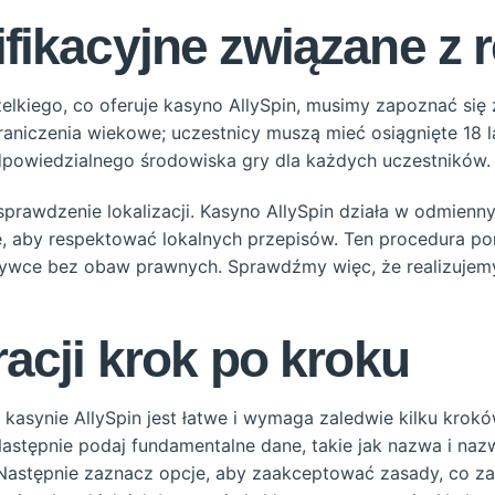
fikacyjne związane z re
kiego, co oferuje kasyno AllySpin, musimy zapoznać się 
aniczenia wiekowe; uczestnicy muszą mieć osiągnięte 18 
powiedzialnego środowiska gry dla każdych uczestników.
rawdzenie lokalizacji. Kasyno AllySpin działa w odmiennyc
e, aby respektować lokalnych przepisów. Ten procedura p
rywce bez obaw prawnych. Sprawdźmy więc, że realizujem
racji krok po kroku
 kasynie AllySpin jest łatwe i wymaga zaledwie kilku kro
”. Następnie podaj fundamentalne dane, takie jak nazwa i na
! Następnie zaznacz opcje, aby zaakceptować zasady, co 