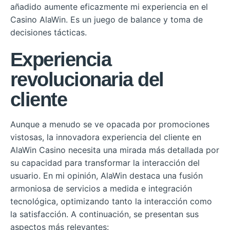
añadido aumente eficazmente mi experiencia en el
Casino AlaWin. Es un juego de balance y toma de
decisiones tácticas.
Experiencia
revolucionaria del
cliente
Aunque a menudo se ve opacada por promociones
vistosas, la innovadora experiencia del cliente en
AlaWin Casino necesita una mirada más detallada por
su capacidad para transformar la interacción del
usuario. En mi opinión, AlaWin destaca una fusión
armoniosa de servicios a medida e integración
tecnológica, optimizando tanto la interacción como
la satisfacción. A continuación, se presentan sus
aspectos más relevantes: