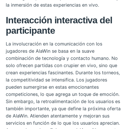
la inmersión de estas experiencias en vivo.
Interacción interactiva del
participante
La involucración en la comunicación con los
jugadores de AlaWin se basa en la suave
combinación de tecnología y contacto humano. No
solo ofrecen partidas con crupier en vivo, sino que
crean experiencias fascinantes. Durante los torneos,
la competitividad se intensifica. Los jugadores
pueden sumergirse en estas emocionantes
competiciones, lo que agrega un toque de emoción.
Sin embargo, la retroalimentación de los usuarios es
también importante, ya que define la próxima oferta
de AlaWin. Atienden atentamente y mejoran sus
servicios en función de lo que los usuarios aprecian.