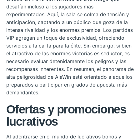
desafían incluso a los jugadores más
experimentados. Aquí, la sala se colma de tensión y
anticipación, captando a un público que goza de la
intensa rivalidad y los enormes premios. Los partidas
VIP agregan un toque de exclusividad, ofreciendo
servicios a la carta para la élite. Sin embargo, si bien
el atractivo de las enormes victorias es seductor, es
necesario evaluar detenidamente los peligros y las
recompensas inherentes. En resumen, el panorama de
alta peligrosidad de AlaWin está orientado a aquellos
preparados a participar en grados de apuesta más
demandantes.
Ofertas y promociones
lucrativos
Al adentrarse en el mundo de lucrativos bonos y