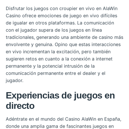
Disfrutar los juegos con croupier en vivo en AlaWin
Casino ofrece emociones de juego en vivo difíciles
de igualar en otros plataformas. La comunicación
con el jugador supera de los juegos en línea
tradicionales, generando una ambiente de casino más
envolvente y genuina. Opino que estas interacciones
en vivo incrementan la excitación, pero también
sugieren retos en cuanto a la conexión a internet
permanente y la potencial intrusión de la
comunicación permanente entre el dealer y el
jugador.
Experiencias de juegos en
directo
Adéntrate en el mundo del Casino AlaWin en España,
donde una amplia gama de fascinantes juegos en