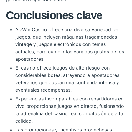
Conclusiones clave
AlaWin Casino ofrece una diversa variedad de
juegos, que incluyen máquinas tragamonedas
vintage y juegos electrónicos con temas
actuales, para cumplir las variadas gustos de los
apostadores.
El casino ofrece juegos de alto riesgo con
considerables botes, atrayendo a apostadores
veteranos que buscan una contienda intensa y
eventuales recompensas.
Experiencias incomparables con repartidores en
vivo proporcionan juegos en directo, fusionando
la adrenalina del casino real con difusión de alta
calidad.
Las promociones y incentivos provechosas