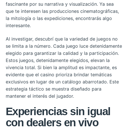
fascinante por su narrativa y visualización. Ya sea
que te interesen las producciones cinematográficas,
la mitología o las expediciones, encontrarás algo
interesante.
Al investigar, descubrí que la variedad de juegos no
se limita a la número. Cada juego luce detenidamente
elegido para garantizar la calidad y la participación.
Estos juegos, detenidamente elegidos, elevan la
vivencia total. Si bien la amplitud es impactante, es
evidente que el casino prioriza brindar temáticas
exclusivos en lugar de un catálogo abarrotado. Este
estrategia táctico se muestra diseñado para
mantener el interés del jugador.
Experiencias sin igual
con dealers en vivo