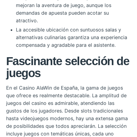
mejoran la aventura de juego, aunque los
demandas de apuesta pueden acotar su
atractivo.
La accesible ubicación con suntuosos salas y
alternativas culinarias garantiza una experiencia
compensada y agradable para el asistente.
Fascinante selección de
juegos
En el Casino AlaWin de España, la gama de juegos
que ofrece es realmente destacable. La amplitud de
juegos del casino es admirable, atendiendo las
gustos de los jugadores. Desde slots tradicionales
hasta videojuegos modernos, hay una extensa gama
de posibilidades que todos apreciarán. La selección
incluye juegos con temáticas únicas, cada uno